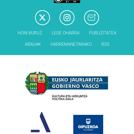
HONI BURUZ
LEGE OHARRA
PUBLIZITATEA
ARAUAK
HARREMANETARAKO
RSS
Babesleak