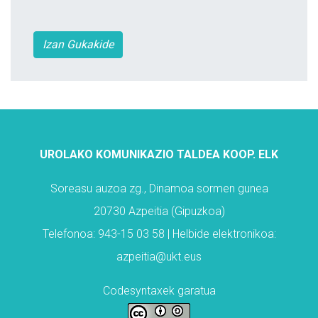
Izan Gukakide
UROLAKO KOMUNIKAZIO TALDEA KOOP. ELK
Soreasu auzoa zg., Dinamoa sormen gunea
20730 Azpeitia (Gipuzkoa)
Telefonoa: 943-15 03 58 | Helbide elektronikoa:
azpeitia@ukt.eus
Codesyntaxek garatua