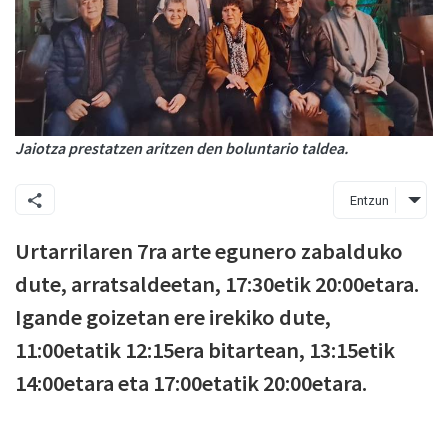
Jaiotza prestatzen aritzen den boluntario taldea.
Entzun
Urtarrilaren 7ra arte egunero zabalduko
dute, arratsaldeetan, 17:30etik 20:00etara.
Igande goizetan ere irekiko dute,
11:00etatik 12:15era bitartean, 13:15etik
14:00etara eta 17:00etatik 20:00etara.