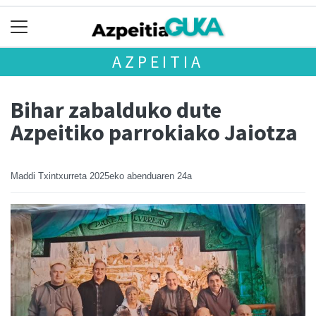
AZPEITIA
Bihar zabalduko dute
Azpeitiko parrokiako Jaiotza
Maddi Txintxurreta
2025eko abenduaren 24a