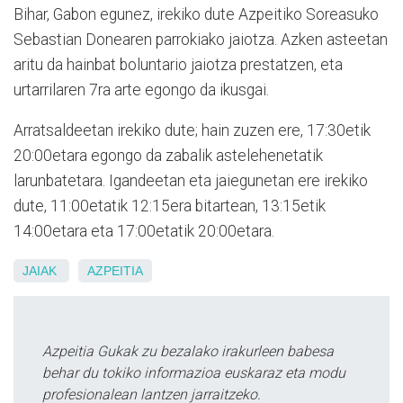
Bihar, Gabon egunez, irekiko dute Azpeitiko Soreasuko
Sebastian Donearen parrokiako jaiotza. Azken asteetan
aritu da hainbat boluntario jaiotza prestatzen, eta
urtarrilaren 7ra arte egongo da ikusgai.
Arratsaldeetan irekiko dute; hain zuzen ere, 17:30etik
20:00etara egongo da zabalik astelehenetatik
larunbatetara. Igandeetan eta jaiegunetan ere irekiko
dute, 11:00etatik 12:15era bitartean, 13:15etik
14:00etara eta 17:00etatik 20:00etara.
JAIAK
AZPEITIA
Azpeitia Gukak zu bezalako irakurleen babesa
behar du tokiko informazioa euskaraz eta modu
profesionalean lantzen jarraitzeko.