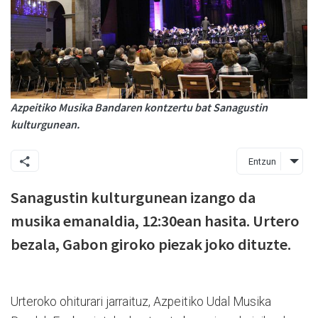
Azpeitiko Musika Bandaren kontzertu bat Sanagustin
kulturgunean.
Entzun
Sanagustin kulturgunean izango da
musika emanaldia, 12:30ean hasita. Urtero
bezala, Gabon giroko piezak joko dituzte.
Urteroko ohiturari jarraituz, Azpeitiko Udal Musika