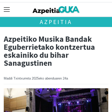
AZPEITIA
Azpeitiko Musika Bandak
Eguberrietako kontzertua
eskainiko du bihar
Sanagustinen
Maddi Txintxurreta
2025eko abenduaren 24a