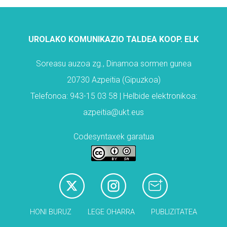
UROLAKO KOMUNIKAZIO TALDEA KOOP. ELK
Soreasu auzoa zg., Dinamoa sormen gunea
20730 Azpeitia (Gipuzkoa)
Telefonoa: 943-15 03 58 | Helbide elektronikoa:
azpeitia@ukt.eus
Codesyntaxek garatua
HONI BURUZ
LEGE OHARRA
PUBLIZITATEA