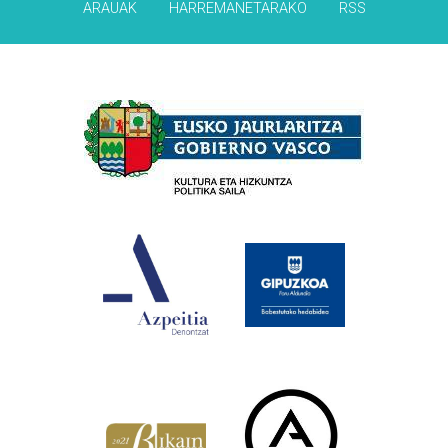
ARAUAK
HARREMANETARAKO
RSS
Babesleak