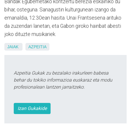
Bandak Eguberrietako kontzertu berezia eskainiko du
bihar, osteguna. Sanagustin kulturgunean izango da
emanaldia, 12:30ean hasita. Unai Frantsesena arituko
da zuzendari lanetan, eta Gabon giroko hainbat abesti
joko dituzte musikariek.
JAIAK
AZPEITIA
Azpeitia Gukak zu bezalako irakurleen babesa
behar du tokiko informazioa euskaraz eta modu
profesionalean lantzen jarraitzeko.
Izan Gukakide