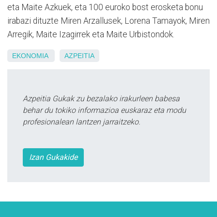
eta Maite Azkuek, eta 100 euroko bost erosketa bonu
irabazi dituzte
Miren Arzallusek, Lorena Tamayok, Miren
Arregik, Maite Izagirrek eta Maite Urbistondok.
EKONOMIA
AZPEITIA
Azpeitia Gukak zu bezalako irakurleen babesa
behar du tokiko informazioa euskaraz eta modu
profesionalean lantzen jarraitzeko.
Izan Gukakide