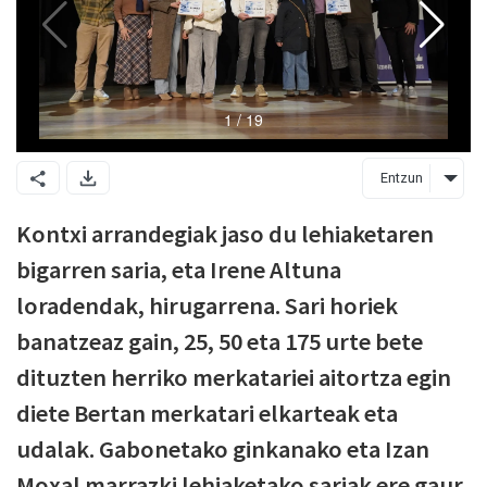
Entzun
Kontxi arrandegiak jaso du lehiaketaren
bigarren saria, eta Irene Altuna
loradendak, hirugarrena. Sari horiek
banatzeaz gain, 25, 50 eta 175 urte bete
dituzten herriko merkatariei aitortza egin
diete Bertan merkatari elkarteak eta
udalak. Gabonetako ginkanako eta Izan
Moxal marrazki lehiaketako sariak ere gaur