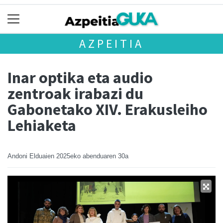
AZPEITIA
Inar optika eta audio
zentroak irabazi du
Gabonetako XIV. Erakusleiho
Lehiaketa
Andoni Elduaien
2025eko abenduaren 30a