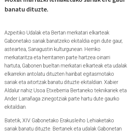
banatu dituzte.
Azpeitiko Udalak eta Bertan merkatari elkarteak
Gabonetako sariak banatzeko ekitaldia egin dute gaur,
asteartea, Sanagustin kulturgunean. Herriko
merkataritza eta herritarren parte hartzea oinarri
hartuta, Gabonen bueltan merkatari elkarteak eta udalak
elkarrekin antolatu dituzten hainbat egitasmotako
sariak eta aitortzak banatu dituzte ekitaldian. Xabier
Aldalur nahiz Usoa Etxeberria Bertaneko teknikariek eta
Ander Larrañaga zinegotziak parte hartu dute gaurko
ekitaldian.
Batetik, XIV. Gabonetako Erakusleiho Lehiaketako
sariak banatu dituzte. Bertanek eta udalak Gabonetan