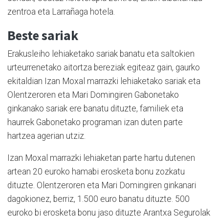
zentroa eta Larrañaga hotela.
Beste sariak
Erakusleiho lehiaketako sariak banatu eta saltokien
urteurrenetako aitortza bereziak egiteaz gain, gaurko
ekitaldian Izan Moxal marrazki lehiaketako sariak eta
Olentzeroren eta Mari Domingiren Gabonetako
ginkanako sariak ere banatu dituzte, familiek eta
haurrek Gabonetako programan izan duten parte
hartzea agerian utziz.
Izan Moxal marrazki lehiaketan parte hartu dutenen
artean 20 euroko hamabi erosketa bonu zozkatu
dituzte.
Olentzeroren eta Mari Domingiren ginkanari
dagokionez, berriz, 1.500 euro banatu dituzte. 500
euroko bi erosketa bonu jaso dituzte Arantxa Segurolak