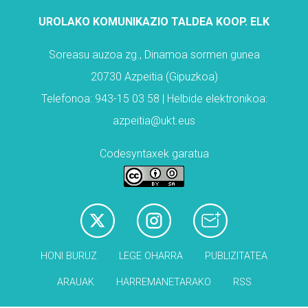
UROLAKO KOMUNIKAZIO TALDEA KOOP. ELK
Soreasu auzoa zg., Dinamoa sormen gunea
20730 Azpeitia (Gipuzkoa)
Telefonoa: 943-15 03 58 | Helbide elektronikoa:
azpeitia@ukt.eus
Codesyntaxek garatua
HONI BURUZ
LEGE OHARRA
PUBLIZITATEA
ARAUAK
HARREMANETARAKO
RSS