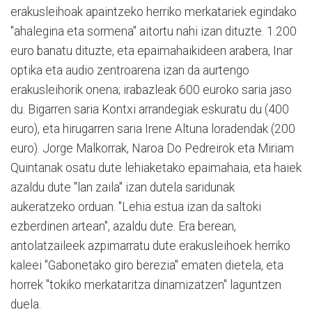
erakusleihoak apaintzeko herriko merkatariek egindako
"ahalegina eta sormena" aitortu nahi izan dituzte. 1.200
euro banatu dituzte, eta epaimahaikideen arabera, Inar
optika eta audio zentroarena izan da aurtengo
erakusleihorik onena; irabazleak 600 euroko saria jaso
du. Bigarren saria Kontxi arrandegiak eskuratu du (400
euro), eta hirugarren saria Irene Altuna loradendak (200
euro). Jorge Malkorrak, Naroa Do Pedreirok eta Miriam
Quintanak osatu dute lehiaketako epaimahaia, eta haiek
azaldu dute "lan zaila" izan dutela saridunak
aukeratzeko orduan. "Lehia estua izan da saltoki
ezberdinen artean", azaldu dute. Era berean,
antolatzaileek azpimarratu dute erakusleihoek herriko
kaleei "Gabonetako giro berezia" ematen dietela, eta
horrek "tokiko merkataritza dinamizatzen" laguntzen
duela.