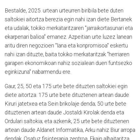
Bestalde, 2025. urtean urteurren biribila bete duten
saltokiei aitortza berezia egin nahi izan diete Bertanek
eta udalak, t
okiko merkataritzaren "jarraikortasunari eta
ekarpenari balioa" emanez. Azpeitian urte luzez lanean
aritu diren negozioen "lana eta konpromisoa" eskertu
nahi izan dituzte, baita tokiko merkataritzak "herriaren
garapen ekonomikoan nahiz sozialean duen funtsezko
eginkizuna" nabarmendu ere.
Gaur, 25, 50 eta 175 urte bete dituzten saltokiei egin
diete aitortza. 175 urte bete dituztenen artean daude
Kiruri jatetxea eta Sein brikolaje denda; 50 urte bete
dituztenen artean daude Jostaldi Kirolak denda eta
Ordulari saltokia; eta azkenik, 25 urte bete dituztenen
artean daude Aldanet Informatika, Arku nahiz Biur arropa
dendak, Osatuz fisioterapia zentroa, Ekain albaitaritza