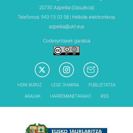
20730 Azpeitia (Gipuzkoa)
Telefonoa: 943-15 03 58 | Helbide elektronikoa:
azpeitia@ukt.eus
Codesyntaxek garatua
HONI BURUZ
LEGE OHARRA
PUBLIZITATEA
ARAUAK
HARREMANETARAKO
RSS
Babesleak