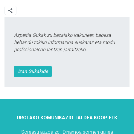
Azpeitia Gukak zu bezalako irakurleen babesa
behar du tokiko informazioa euskaraz eta modu
profesionalean lantzen jarraitzeko.
Izan Gukakide
UROLAKO KOMUNIKAZIO TALDEA KOOP. ELK
Soreasu auzoa zg., Dinamoa sormen gunea