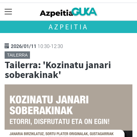
AZPEITIA
2026/01/11
10:30-12:30
TAILERRA
Tailerra: 'Kozinatu janari
soberakinak'