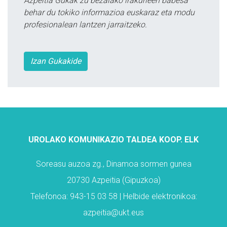
Azpeitia Gukak zu bezalako irakurleen babesa
behar du tokiko informazioa euskaraz eta modu
profesionalean lantzen jarraitzeko.
Izan Gukakide
UROLAKO KOMUNIKAZIO TALDEA KOOP. ELK
Soreasu auzoa zg., Dinamoa sormen gunea
20730 Azpeitia (Gipuzkoa)
Telefonoa: 943-15 03 58 | Helbide elektronikoa:
azpeitia@ukt.eus