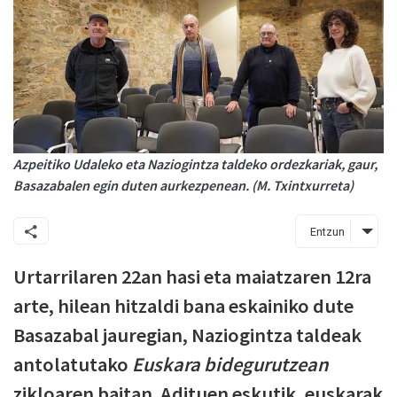
Azpeitiko Udaleko eta Naziogintza taldeko ordezkariak, gaur,
Basazabalen egin duten aurkezpenean. (M. Txintxurreta)
Entzun
Urtarrilaren 22an hasi eta maiatzaren 12ra
arte, hilean hitzaldi bana eskainiko dute
Basazabal jauregian, Naziogintza taldeak
antolatutako
Euskara bidegurutzean
zikloaren baitan. Adituen eskutik, euskarak