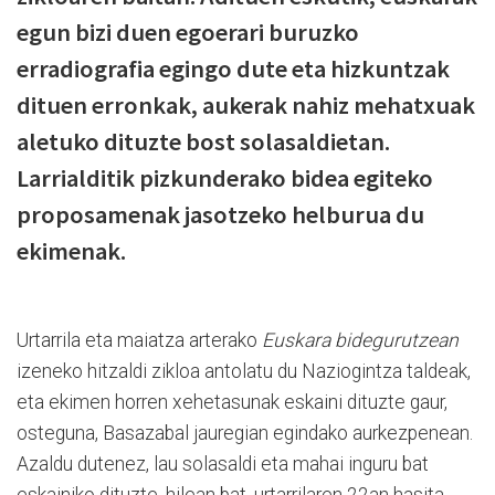
egun bizi duen egoerari buruzko
erradiografia egingo dute eta hizkuntzak
dituen erronkak, aukerak nahiz mehatxuak
aletuko dituzte bost solasaldietan.
Larrialditik pizkunderako bidea egiteko
proposamenak jasotzeko helburua du
ekimenak.
Urtarrila eta maiatza arterako
Euskara bidegurutzean
izeneko hitzaldi zikloa antolatu du Naziogintza taldeak,
eta ekimen horren xehetasunak eskaini dituzte gaur,
osteguna, Basazabal jauregian egindako aurkezpenean.
Azaldu dutenez, lau solasaldi eta mahai inguru bat
eskainiko dituzte, hilean bat, urtarrilaren 22an hasita.