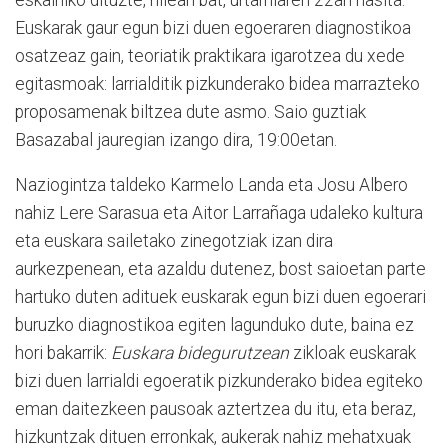
Euskarak gaur egun bizi duen egoeraren diagnostikoa
osatzeaz gain, teoriatik praktikara igarotzea du xede
egitasmoak: larrialditik pizkunderako bidea marrazteko
proposamenak biltzea dute asmo. Saio guztiak
Basazabal jauregian izango dira, 19:00etan.
Naziogintza taldeko Karmelo Landa eta Josu Albero
nahiz Lere Sarasua eta Aitor Larrañaga udaleko kultura
eta euskara sailetako zinegotziak izan dira
aurkezpenean, eta azaldu dutenez, bost saioetan parte
hartuko duten adituek euskarak egun bizi duen egoerari
buruzko diagnostikoa egiten lagunduko dute, baina ez
hori bakarrik:
Euskara bidegurutzean
zikloak euskarak
bizi duen larrialdi egoeratik pizkunderako bidea egiteko
eman daitezkeen pausoak aztertzea du itu, eta beraz,
hizkuntzak dituen erronkak, aukerak nahiz mehatxuak