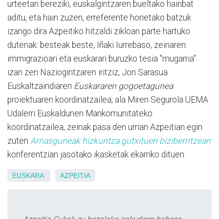
urteetan bereziki, euskalgintzaren bueltako hainbat
aditu, eta hain zuzen, erreferente horietako batzuk
izango dira Azpeitiko hitzaldi zikloan parte hartuko
dutenak: besteak beste, Iñaki Iurrebaso, zeinaren
immigrazioari eta euskarari buruzko tesia "mugarria"
izan zen Naziogintzaren iritziz; Jon Sarasua
Euskaltzaindiaren
Euskararen gogoetagunea
proiektuaren koordinatzailea; ala Miren Segurola UEMA
Udalerri Euskaldunen Mankomunitateko
koordinatzailea, zeinak pasa den urrian Azpeitian egin
zuten
Arnasguneak hizkuntza gutxituen biziberritzean
konferentzian jasotako ikasketak ekarriko dituen.
EUSKARA
AZPEITIA