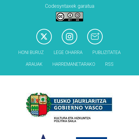
Codesyntaxek garatua
HONI BURUZ
LEGE OHARRA
PUBLIZITATEA
ARAUAK
HARREMANETARAKO
RSS
Babesleak