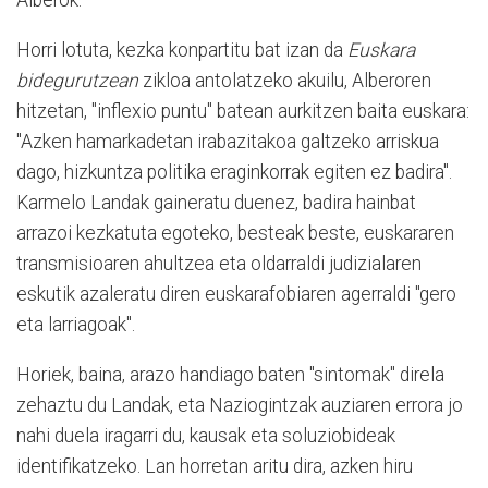
Alberok.
Horri lotuta, kezka konpartitu bat izan da
Euskara
bidegurutzean
zikloa antolatzeko akuilu, Alberoren
hitzetan, "inflexio puntu" batean aurkitzen baita euskara:
"Azken hamarkadetan irabazitakoa galtzeko arriskua
dago, hizkuntza politika eraginkorrak egiten ez badira".
Karmelo Landak gaineratu duenez, badira hainbat
arrazoi kezkatuta egoteko, besteak beste, euskararen
transmisioaren ahultzea eta oldarraldi judizialaren
eskutik azaleratu diren euskarafobiaren agerraldi "gero
eta larriagoak".
Horiek, baina, arazo handiago baten "sintomak" direla
zehaztu du Landak, eta Naziogintzak auziaren errora jo
nahi duela iragarri du, kausak eta soluziobideak
identifikatzeko. Lan horretan aritu dira, azken hiru