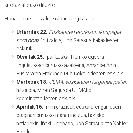
arretaz aletuko dituzte.
Hona hemen hitzaldi zikloaren egitaraua:
Urtarrilak 22.
Euskararen etorkizun ikuspegia:
nora goaz?
hitzaldia, Jon Sarasua irakaslearen
eskutik.
Otsailak 25.
Ipar Euskal Herriko egoera
linguistikoari buruzko azalpena, Amande Anin
Euskararen Erakunde Publikoko kidearen eskutik.
Martxoak 18.
UEMA, euskararen lurgunea josten
hitzaldia, Miren Segurola UEMAko
koordinatzailearen eskutik.
Apirilak 16.
Immigrazioak euskararengan duen
eraginari buruzko mahai ingurua, honako
hizlariekin: Iñaki Iurrebaso, Jon Sarasua eta Xabier
Aierdi.