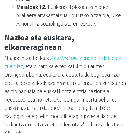
Maiatzak 12.
Euskarak Tolosan izan duen
bilakaera arrakastatsuari buruzko hitzaldia, Kike
Amonarriz soziolinguistaren eskutik.
Nazioa eta euskara,
elkarreraginean
Naziogintza taldeak
Abertzaleak
izeneko zikloa egin
zuen iaz
, eta dinamika errepikatuko du aurten.
Oraingoan, baina, euskarara destatu du begirada. Izan
ere, taldeko kideek azpimarratu dutenez, erakundearen
asmo nagusia da euskal kontzientzia nazionala
hedatzea, eta horretarako, derrigor indartu behar da
euskara, ziurtatu dutenez. "Elkarri eragiten diote;
naziogintza egiteko modurik eragingorrena da gure
hizkuntza indartzea, eta alderantziz", adierazi du Josu