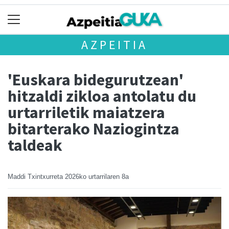
AZPEITIA
'Euskara bidegurutzean'
hitzaldi zikloa antolatu du
urtarriletik maiatzera
bitarterako Naziogintza
taldeak
Maddi Txintxurreta
2026ko urtarrilaren 8a