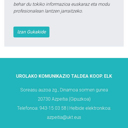
behar du tokiko informazioa euskaraz eta modu
profesionalean lantzen jarraitzeko.
Izan Gukakide
UROLAKO KOMUNIKAZIO TALDEA KOOP. ELK
Soreasu auzoa zg., Dinamoa sormen gunea
20730 Azpeitia (Gipuzkoa)
Telefonoa: 943-15 03 58 | Helbide elektronikoa:
azpeitia@ukt.eus