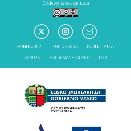
Codesyntaxek garatua
HONI BURUZ
LEGE OHARRA
PUBLIZITATEA
ARAUAK
HARREMANETARAKO
RSS
Babesleak