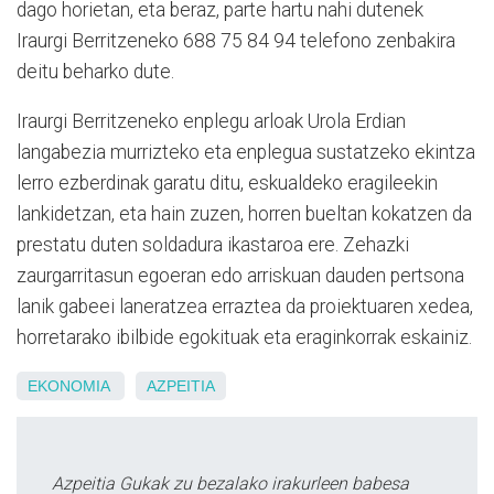
dago horietan, eta beraz, parte hartu nahi dutenek
Iraurgi Berritzeneko 688 75 84 94 telefono zenbakira
deitu beharko dute.
Iraurgi Berritzeneko enplegu arloak Urola Erdian
langabezia murrizteko eta enplegua sustatzeko ekintza
lerro ezberdinak garatu ditu, eskualdeko eragileekin
lankidetzan, eta hain zuzen, horren bueltan kokatzen da
prestatu duten soldadura ikastaroa ere. Zehazki
zaurgarritasun egoeran edo arriskuan dauden pertsona
lanik gabeei laneratzea erraztea da proiektuaren xedea,
horretarako ibilbide egokituak eta eraginkorrak eskainiz.
EKONOMIA
AZPEITIA
Azpeitia Gukak zu bezalako irakurleen babesa