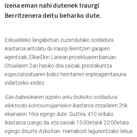
izena eman nahi dutenek Iraurgi
Berritzenera deitu beharko dute.
Eskualdeko langabetuei zuzendutako soldadura
ikastaroa antolatu du Iraurgi Berritzen garapen
agentziak, ElkarEkin Lanean proiektuaren barruan.
Otsailaren 2an hasiko dira saioak, prestakuntza
espezializatuaren bidez herritarren enpleagarritasuna
indartzeko xedez.
Gas babeslearen azpiko arku bidezko soldadura
elektrodo kontsumigarriekin
ikastaroa otsailaren 2tik
ekainaren 16ra egingo dute. Guztira, 410 orduko
ikastaroa izango da, eta saioak 15:00etatik 20:00etara
egingo dituzte Azkoitian. Hamabost lagunentzako lekua