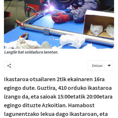
Langile bat soldadura lanetan.
Entzun
Ikastaroa otsailaren 2tik ekainaren 16ra
egingo dute. Guztira, 410 orduko ikastaroa
izango da, eta saioak 15:00etatik 20:00etara
egingo dituzte Azkoitian. Hamabost
lagunentzako lekua dago ikastaroan, eta