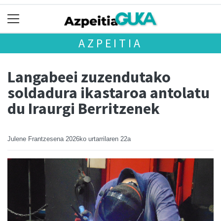
AZPEITIA
Langabeei zuzendutako
soldadura ikastaroa antolatu
du Iraurgi Berritzenek
Julene Frantzesena
2026ko urtarrilaren 22a