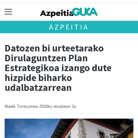
AZPEITIA
Datozen bi urteetarako
Dirulaguntzen Plan
Estrategikoa izango dute
hizpide biharko
udalbatzarrean
Maddi Txintxurreta
2026ko otsailaren 2a