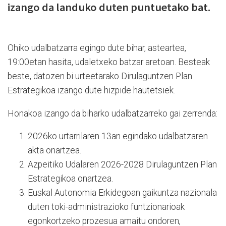
izango da landuko duten puntuetako bat.
Ohiko udalbatzarra egingo dute bihar, asteartea,
19:00etan hasita, udaletxeko batzar aretoan. Besteak
beste, datozen bi urteetarako Dirulaguntzen Plan
Estrategikoa izango dute hizpide hautetsiek.
Honakoa izango da biharko udalbatzarreko gai zerrenda:
2026ko urtarrilaren 13an egindako udalbatzaren
akta onartzea.
Azpeitiko Udalaren 2026-2028 Dirulaguntzen Plan
Estrategikoa onartzea.
Euskal Autonomia Erkidegoan gaikuntza nazionala
duten toki-administrazioko funtzionarioak
egonkortzeko prozesua amaitu ondoren,