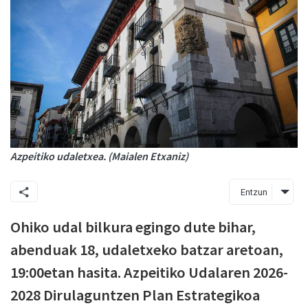
Azpeitiko udaletxea. (Maialen Etxaniz)
Entzun
Ohiko udal bilkura egingo dute bihar,
abenduak 18, udaletxeko batzar aretoan,
19:00etan hasita. Azpeitiko Udalaren 2026-
2028 Dirulaguntzen Plan Estrategikoa