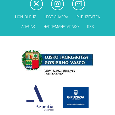
HONI BURUZ
LEGE OHARRA
PUBLIZITATEA
ARAUAK
HARREMANETARAKO
RSS
Babesleak