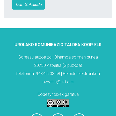
Izan Gukakide
UROLAKO KOMUNIKAZIO TALDEA KOOP. ELK
Soreasu auzoa zg., Dinamoa sormen gunea
20730 Azpeitia (Gipuzkoa)
Telefonoa: 943-15 03 58 | Helbide elektronikoa:
azpeitia@ukt.eus
Codesyntaxek garatua