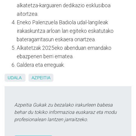
alkatetza-karguaren dedikazio esklusiboa
aitortzea.
Eneko Palenzuela Badiola udal-langileak
irakaskuntza arloan lan egiteko eskatutako
bateragarritasun eskaera onartzea.
Alkatetzak 2025eko abenduan emandako
ebazpenen berri ematea.
Galdera eta erreguak.
UDALA
AZPEITIA
Azpeitia Gukak zu bezalako irakurleen babesa
behar du tokiko informazioa euskaraz eta modu
profesionalean lantzen jarraitzeko.