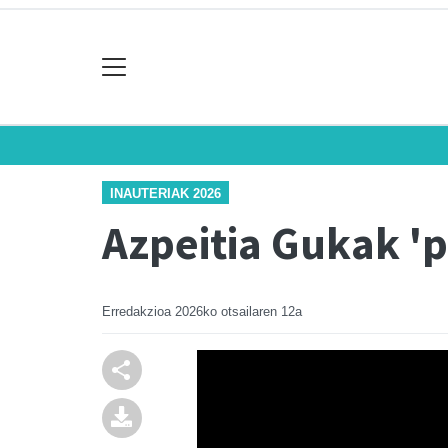
INAUTERIAK 2026
Azpeitia Gukak 'p
Erredakzioa
2026ko otsailaren 12a