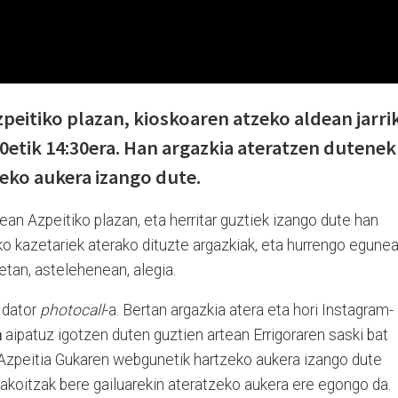
zpeitiko plazan, kioskoaren atzeko aldean jarri
0etik 14:30era. Han argazkia ateratzen dutenek
zeko aukera izango dute.
dean Azpeitiko plazan, eta herritar guztiek izango dute han
ko kazetariek aterako dituzte argazkiak, eta hurrengo egune
tan, astelehenean, alegia.
n dator
photocall
-a. Bertan argazkia atera eta hori Instagram-
a
aipatuz igotzen duten guztien artean Errigoraren saski bat
 Azpeitia Gukaren webgunetik hartzeko aukera izango dute
bakoitzak bere gailuarekin ateratzeko aukera ere egongo da.