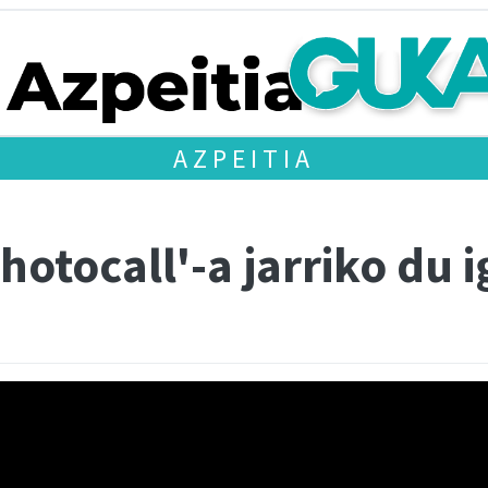
AZPEITIA
hotocall'-a jarriko du