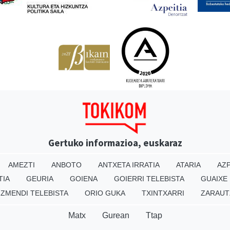
Gertuko informazioa, euskaraz
AMEZTI
ANBOTO
ANTXETA IRRATIA
ATARIA
AZP
TIA
GEURIA
GOIENA
GOIERRI TELEBISTA
GUAIXE
IZMENDI TELEBISTA
ORIO GUKA
TXINTXARRI
ZARAUT
Matx
Gurean
Ttap