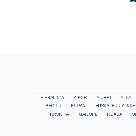
AIARALDEA
AIKOR
AIURRI
ALEA
BEGITU
ERRAN
EUSKALERRIA IRRA
KRONIKA
MAILOPE
NOAUA
O