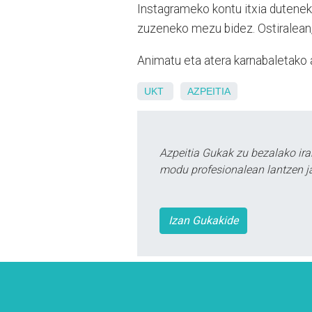
Instagrameko kontu itxia dutenek, 
zuzeneko mezu bidez. Ostiralean, 
Animatu eta atera karnabaletako 
UKT
AZPEITIA
Azpeitia Gukak zu bezalako ira
modu profesionalean lantzen ja
Izan Gukakide