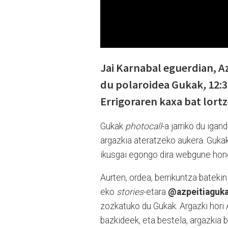
Jai Karnabal eguerdian, A
du polaroidea Gukak
,
12:3
Errigoraren kaxa bat lort
Gukak
photocall
-a jarriko du igan
argazkia ateratzeko aukera. Guka
ikusgai egongo dira webgune hone
Aurten, ordea, berrikuntza bateki
eko
stories
-etara
@azpeitiaguk
zozkatuko du Gukak. Argazki hori
bazkideek, eta bestela, argazkia 