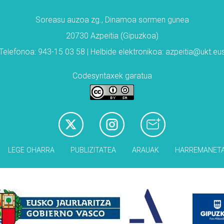
Soreasu auzoa zg., Dinamoa sormen gunea
20730 Azpeitia (Gipuzkoa)
Telefonoa: 943-15 03 58 | Helbide elektronikoa: azpeitia@ukt.eu
Codesyntaxek garatua
LEGE OHARRA
PUBLIZITATEA
ARAUAK
HARREMANET
Babesleak