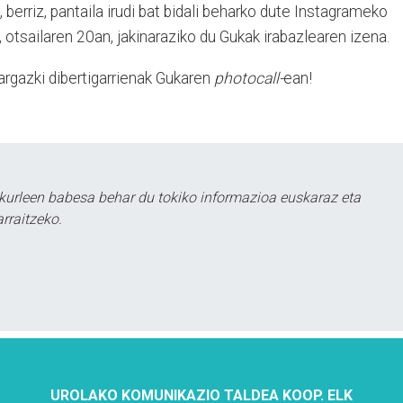
berriz, pantaila irudi bat bidali beharko dute Instagrameko
otsailaren 20an, jakinaraziko du Gukak irabazlearen izena.
argazki dibertigarrienak Gukaren
photocall-
ean!
kurleen babesa behar du tokiko informazioa euskaraz eta
rraitzeko.
UROLAKO KOMUNIKAZIO TALDEA KOOP. ELK