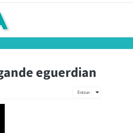
 igande eguerdian
Entzun