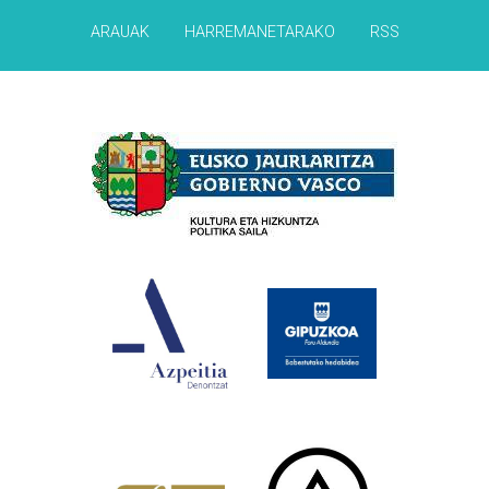
ARAUAK
HARREMANETARAKO
RSS
Babesleak