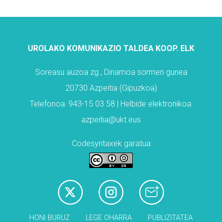
UROLAKO KOMUNIKAZIO TALDEA KOOP. ELK
Soreasu auzoa zg., Dinamoa sormen gunea
20730 Azpeitia (Gipuzkoa)
Telefonoa: 943-15 03 58 | Helbide elektronikoa:
azpeitia@ukt.eus
Codesyntaxek garatua
HONI BURUZ
LEGE OHARRA
PUBLIZITATEA