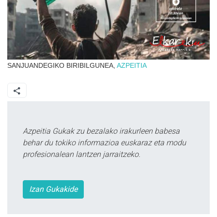
SANJUANDEGIKO BIRIBILGUNEA,
AZPEITIA
Azpeitia Gukak zu bezalako irakurleen babesa
behar du tokiko informazioa euskaraz eta modu
profesionalean lantzen jarraitzeko.
Izan Gukakide