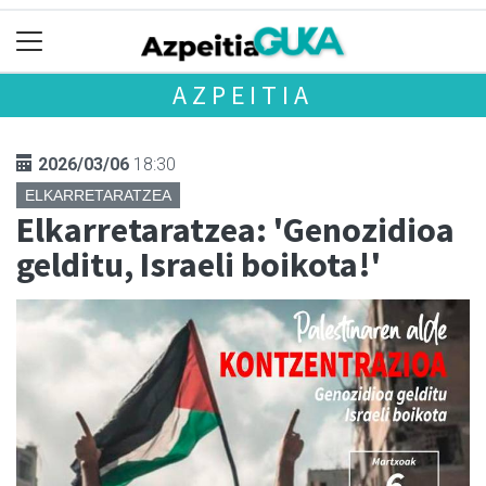
AZPEITIA
2026/03/06
18:30
ELKARRETARATZEA
Elkarretaratzea: 'Genozidioa
gelditu, Israeli boikota!'