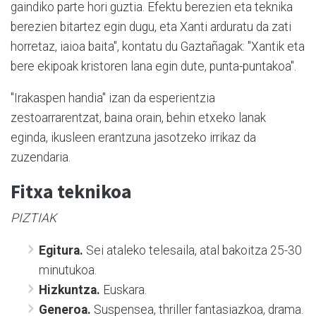
gaindiko parte hori guztia. Efektu berezien eta teknika
berezien bitartez egin dugu, eta Xanti arduratu da zati
horretaz, iaioa baita", kontatu du Gaztañagak: "Xantik eta
bere ekipoak kristoren lana egin dute, punta-puntakoa".
"Irakaspen handia" izan da esperientzia
zestoarrarentzat, baina orain, behin etxeko lanak
eginda, ikusleen erantzuna jasotzeko irrikaz da
zuzendaria.
Fitxa teknikoa
PIZTIAK
Egitura.
Sei ataleko telesaila, atal bakoitza 25-30
minutukoa.
Hizkuntza.
Euskara.
Generoa.
Suspensea, thriller fantasiazkoa, drama.