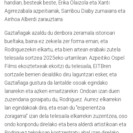
handian, besteak beste, Erika Olaizola eta Xanti
Agirrezabala azpeitiarrak, Sambou Diaby zumaiarra eta
Ainhoa Alberdi zarauztarra.
Gaztañagak azaldu du denbora zeramala istorioari
bueltaka, baina ez zekiela zer forma eman, eta
Rodriguezekin elkartu, eta bien artean erabaki zutela
telesaila sortzea 2025eko urtarrilean. Azpeitiko Ospel
Films ekoiztetxeak ekoitzi du telesaila, EITBren
sortzaile berrien deialdiko diru laguntzari esker, eta
Gaztañaga gustura da lantalde osoak egindako
lanarekin eta azken emaitzarekin. Ondoan izan duen
zuzendaria goraipatu du, Rodriguez. Aurrez elkarrekin
lan egindakoak dira, eta esan du "esperientzia
zoragarria" izan dela telesaila elkarrekin zuzentzea, oso
ondo konpondu direlako eta bera alderdi artistikoan eta
Rodriguez teknikoan kontzentratu ahal izan direlako.