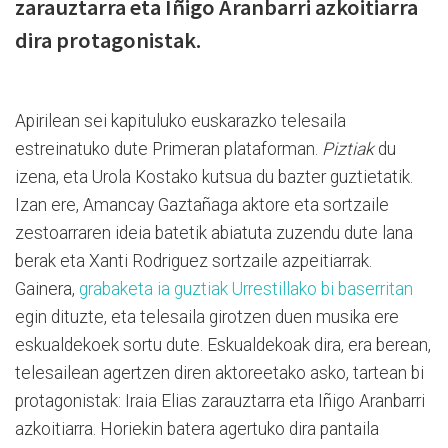
zarauztarra eta Iñigo Aranbarri azkoitiarra
dira protagonistak.
Apirilean sei kapituluko euskarazko telesaila
estreinatuko dute Primeran plataforman.
Piztiak
du
izena, eta Urola Kostako kutsua du bazter guztietatik.
Izan ere, Amancay Gaztañaga aktore eta sortzaile
zestoarraren ideia batetik abiatuta zuzendu dute lana
berak eta Xanti Rodriguez sortzaile azpeitiarrak.
Gainera,
grabaketa ia guztiak Urrestillako bi baserritan
egin dituzte, eta telesaila girotzen duen musika ere
eskualdekoek sortu dute. Eskualdekoak dira, era berean,
telesailean agertzen diren aktoreetako asko, tartean bi
protagonistak: Iraia Elias zarauztarra eta Iñigo Aranbarri
azkoitiarra. Horiekin batera agertuko dira pantaila