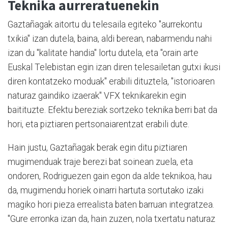
Teknika aurreratuenekin
Gaztañagak aitortu du telesaila egiteko "aurrekontu
txikia" izan dutela, baina, aldi berean, nabarmendu nahi
izan du "kalitate handia" lortu dutela, eta "orain arte
Euskal Telebistan egin izan diren telesailetan gutxi ikusi
diren kontatzeko moduak" erabili dituztela, "istorioaren
naturaz gaindiko izaerak" VFX teknikarekin egin
baitituzte. Efektu bereziak sortzeko teknika berri bat da
hori, eta piztiaren pertsonaiarentzat erabili dute.
Hain justu, Gaztañagak berak egin ditu piztiaren
mugimenduak traje berezi bat soinean zuela, eta
ondoren, Rodriguezen gain egon da alde teknikoa, hau
da, mugimendu horiek oinarri hartuta sortutako izaki
magiko hori pieza errealista baten barruan integratzea.
"Gure erronka izan da, hain zuzen, nola txertatu naturaz