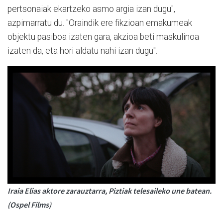
pertsonaiak ekartzeko asmo argia izan dugu",
azpimarratu du. "Oraindik ere fikzioan emakumeak
objektu pasiboa izaten gara, akzioa beti maskulinoa
izaten da, eta hori aldatu nahi izan dugu".
Iraia Elias aktore zarauztarra, Piztiak telesaileko une batean.
(Ospel Films)