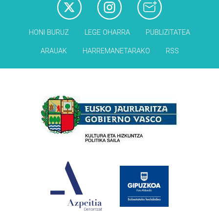
HONI BURUZ
LEGE OHARRA
PUBLIZITATEA
ARAUAK
HARREMANETARAKO
RSS
Babesleak