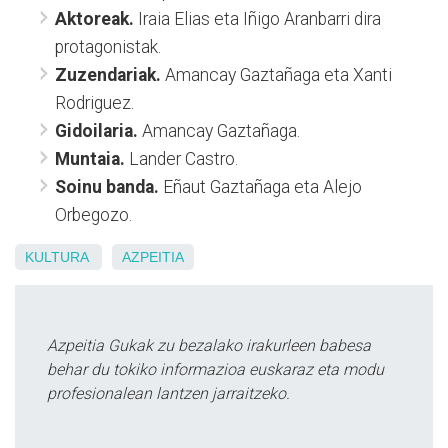
Aktoreak.
Iraia Elias eta Iñigo Aranbarri dira
protagonistak.
Zuzendariak.
Amancay Gaztañaga eta Xanti
Rodriguez.
Gidoilaria.
Amancay Gaztañaga.
Muntaia.
Lander Castro.
Soinu banda.
Eñaut Gaztañaga eta Alejo
Orbegozo.
KULTURA
AZPEITIA
Azpeitia Gukak zu bezalako irakurleen babesa
behar du tokiko informazioa euskaraz eta modu
profesionalean lantzen jarraitzeko.