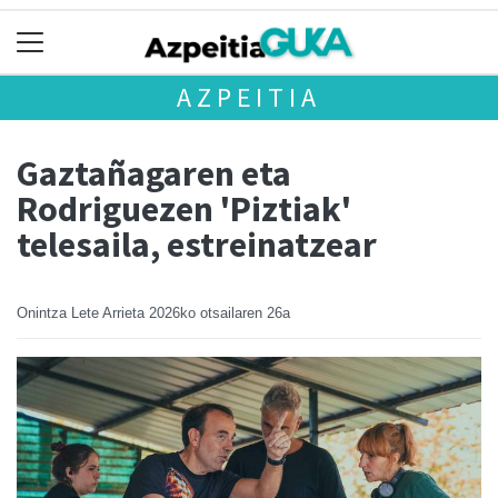
AZPEITIA
Gaztañagaren eta
Rodriguezen 'Piztiak'
telesaila, estreinatzear
Onintza Lete Arrieta
2026ko otsailaren 26a