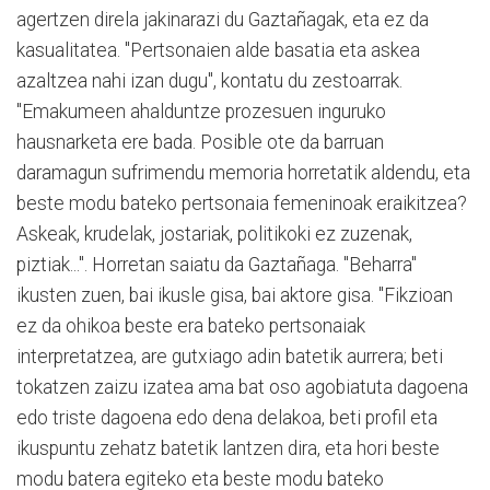
agertzen direla jakinarazi du Gaztañagak, eta ez da
kasualitatea. "Pertsonaien alde basatia eta askea
azaltzea nahi izan dugu", kontatu du zestoarrak.
"Emakumeen ahalduntze prozesuen inguruko
hausnarketa ere bada. Posible ote da barruan
daramagun sufrimendu memoria horretatik aldendu, eta
beste modu bateko pertsonaia femeninoak eraikitzea?
Askeak, krudelak, jostariak, politikoki ez zuzenak,
piztiak...". Horretan saiatu da Gaztañaga. "Beharra"
ikusten zuen, bai ikusle gisa, bai aktore gisa. "Fikzioan
ez da ohikoa beste era bateko pertsonaiak
interpretatzea, are gutxiago adin batetik aurrera; beti
tokatzen zaizu izatea ama bat oso agobiatuta dagoena
edo triste dagoena edo dena delakoa, beti profil eta
ikuspuntu zehatz batetik lantzen dira, eta hori beste
modu batera egiteko eta beste modu bateko