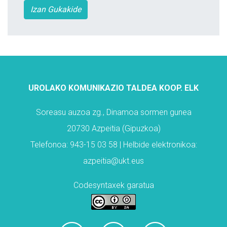
Izan Gukakide
UROLAKO KOMUNIKAZIO TALDEA KOOP. ELK
Soreasu auzoa zg., Dinamoa sormen gunea
20730 Azpeitia (Gipuzkoa)
Telefonoa: 943-15 03 58 | Helbide elektronikoa:
azpeitia@ukt.eus
Codesyntaxek garatua