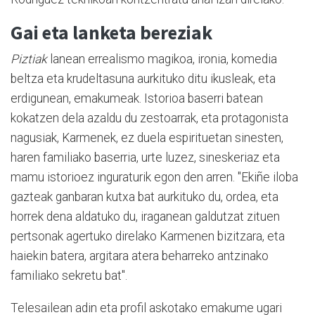
Gai eta lanketa bereziak
Piztiak
lanean errealismo magikoa, ironia, komedia
beltza eta krudeltasuna aurkituko ditu ikusleak, eta
erdigunean, emakumeak. Istorioa baserri batean
kokatzen dela azaldu du zestoarrak, eta protagonista
nagusiak, Karmenek, ez duela espirituetan sinesten,
haren familiako baserria, urte luzez, sineskeriaz eta
mamu istorioez inguraturik egon den arren. "Ekiñe iloba
gazteak ganbaran kutxa bat aurkituko du, ordea, eta
horrek dena aldatuko du, iraganean galdutzat zituen
pertsonak agertuko direlako Karmenen bizitzara, eta
haiekin batera, argitara atera beharreko antzinako
familiako sekretu bat".
Telesailean adin eta profil askotako emakume ugari