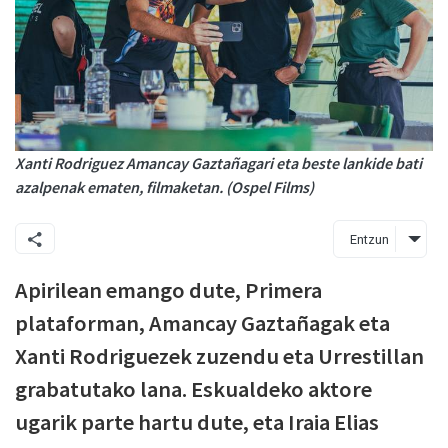
Xanti Rodriguez Amancay Gaztañagari eta beste lankide bati
azalpenak ematen, filmaketan. (Ospel Films)
Entzun
Apirilean emango dute, Primera
plataforman, Amancay Gaztañagak eta
Xanti Rodriguezek zuzendu eta Urrestillan
grabatutako lana. Eskualdeko aktore
ugarik parte hartu dute, eta Iraia Elias