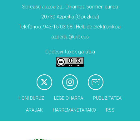
Soreasu auzoa zg., Dinamoa sormen gunea
20730 Azpeitia (Gipuzkoa)
Telefonoa: 943-15 03 58 | Helbide elektronikoa:
azpeitia@ukt.eus
Codesyntaxek garatua
HONI BURUZ
LEGE OHARRA
PUBLIZITATEA
ARAUAK
HARREMANETARAKO
RSS
Babesleak