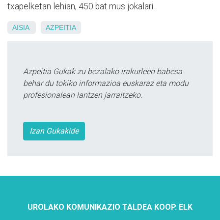
txapelketan lehian, 450 bat mus jokalari.
AISIA
AZPEITIA
Azpeitia Gukak zu bezalako irakurleen babesa
behar du tokiko informazioa euskaraz eta modu
profesionalean lantzen jarraitzeko.
Izan Gukakide
UROLAKO KOMUNIKAZIO TALDEA KOOP. ELK