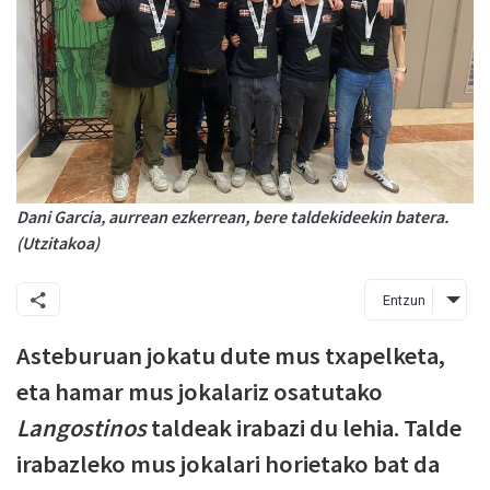
Dani Garcia, aurrean ezkerrean, bere taldekideekin batera.
(Utzitakoa)
Entzun
Asteburuan jokatu dute mus txapelketa,
eta hamar mus jokalariz osatutako
Langostinos
taldeak irabazi du lehia. Talde
irabazleko mus jokalari horietako bat da