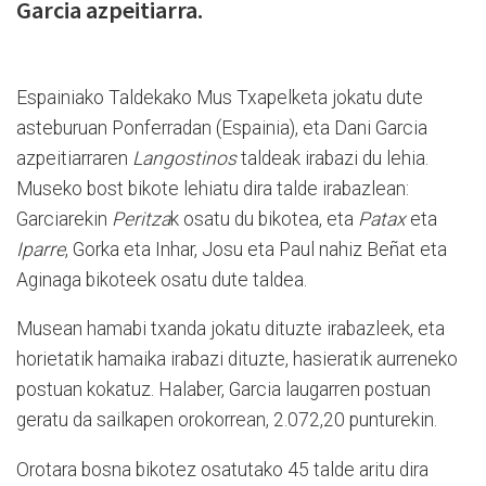
Garcia azpeitiarra.
Espainiako Taldekako Mus Txapelketa jokatu dute
asteburuan Ponferradan (Espainia), eta Dani Garcia
azpeitiarraren
Langostinos
taldeak irabazi du lehia.
Museko bost bikote lehiatu dira talde irabazlean:
Garciarekin
Peritza
k osatu du bikotea, eta
Patax
eta
Iparre
, Gorka eta Inhar, Josu eta Paul nahiz Beñat eta
Aginaga bikoteek osatu dute taldea.
Musean hamabi txanda jokatu dituzte irabazleek, eta
horietatik hamaika irabazi dituzte, hasieratik aurreneko
postuan kokatuz. Halaber, Garcia laugarren postuan
geratu da sailkapen orokorrean, 2.072,20 punturekin.
Orotara bosna bikotez osatutako 45 talde aritu dira