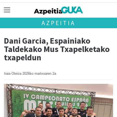
AZPEITIA
Dani Garcia, Espainiako
Taldekako Mus Txapelketako
txapeldun
Iraia Oteiza
2026ko martxoaren 2a