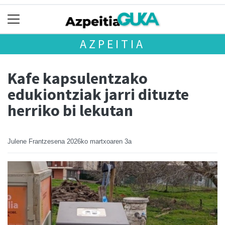
AZPEITIA
Kafe kapsulentzako
edukiontziak jarri dituzte
herriko bi lekutan
Julene Frantzesena
2026ko martxoaren 3a