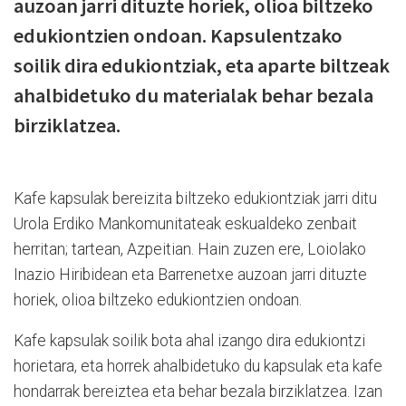
auzoan jarri dituzte horiek, olioa biltzeko
edukiontzien ondoan. Kapsulentzako
soilik dira edukiontziak, eta aparte biltzeak
ahalbidetuko du materialak behar bezala
birziklatzea.
Kafe kapsulak bereizita biltzeko edukiontziak jarri ditu
Urola Erdiko Mankomunitateak eskualdeko zenbait
herritan; tartean, Azpeitian. Hain zuzen ere, Loiolako
Inazio Hiribidean eta Barrenetxe auzoan jarri dituzte
horiek, olioa biltzeko edukiontzien ondoan.
Kafe kapsulak soilik bota ahal izango dira edukiontzi
horietara, eta horrek ahalbidetuko du kapsulak eta kafe
hondarrak bereiztea eta behar bezala birziklatzea. Izan