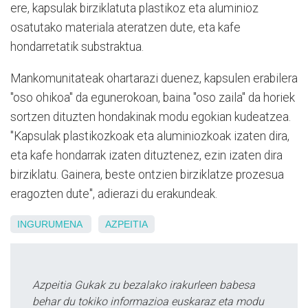
ere, kapsulak birziklatuta plastikoz eta aluminioz
osatutako materiala ateratzen dute, eta kafe
hondarretatik substraktua.
Mankomunitateak ohartarazi duenez, kapsulen erabilera
"oso ohikoa" da egunerokoan, baina "oso zaila" da horiek
sortzen dituzten hondakinak modu egokian kudeatzea.
"Kapsulak plastikozkoak eta aluminiozkoak izaten dira,
eta kafe hondarrak izaten dituztenez, ezin izaten dira
birziklatu. Gainera, beste ontzien birziklatze prozesua
eragozten dute", adierazi du erakundeak.
INGURUMENA
AZPEITIA
Azpeitia Gukak zu bezalako irakurleen babesa
behar du tokiko informazioa euskaraz eta modu