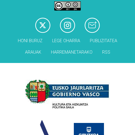
HONI BURUZ
LEGE OHARRA
PUBLIZITATEA
ARAUAK
HARREMANETARAKO
RSS
Babesleak