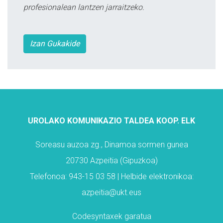
profesionalean lantzen jarraitzeko.
Izan Gukakide
UROLAKO KOMUNIKAZIO TALDEA KOOP. ELK
Soreasu auzoa zg., Dinamoa sormen gunea
20730 Azpeitia (Gipuzkoa)
Telefonoa: 943-15 03 58 | Helbide elektronikoa:
azpeitia@ukt.eus
Codesyntaxek garatua