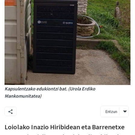
Kapsulentzako edukiontzi bat. (Urola Erdiko
Mankomunitatea)
Entzun
Loiolako Inazio Hiribidean eta Barrenetxe