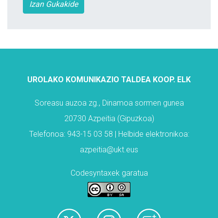
Izan Gukakide
UROLAKO KOMUNIKAZIO TALDEA KOOP. ELK
Soreasu auzoa zg., Dinamoa sormen gunea
20730 Azpeitia (Gipuzkoa)
Telefonoa: 943-15 03 58 | Helbide elektronikoa:
azpeitia@ukt.eus
Codesyntaxek garatua