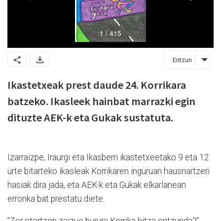
Entzun
Ikastetxeak prest daude 24. Korrikara
batzeko. Ikasleek hainbat marrazki egin
dituzte AEK-k eta Gukak sustatuta.
Izarraizpe, Iraurgi eta Ikasberri ikastetxeetako 9 eta 12
urte bitarteko ikasleak Korrikaren inguruan hausnartzen
hasiak dira jada, eta AEK-k eta Gukak elkarlanean
erronka bat prestatu diete.