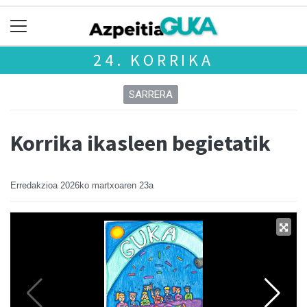
24. KORRIKA
SARRERA
Korrika ikasleen begietatik
Erredakzioa
2026ko martxoaren 23a