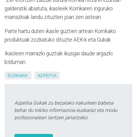
”Zer etortzen zaizue burura Korrika hitza entzunda?”
galderatik abiatuta, ikasleek Korrikaren inguruko
marrazkiak landu zituzten joan zen astean.
Parte hartu duten ikasle guztien artean Korrikako
produktuak zozkatuko dituzte AEK-k eta Gukak.
Ikasleen marrazki guztiak ikusgai daude argazki
bilduman.
EUSKARA
AZPEITIA
Azpeitia Gukak zu bezalako irakurleen babesa
behar du tokiko informazioa euskaraz eta modu
profesionalean lantzen jarraitzeko.