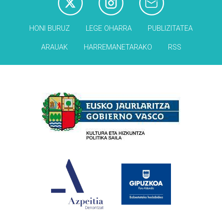
HONI BURUZ
LEGE OHARRA
PUBLIZITATEA
ARAUAK
HARREMANETARAKO
RSS
Babesleak