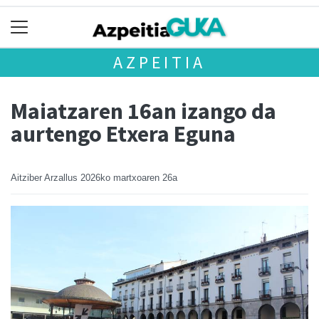
AZPEITIA
Maiatzaren 16an izango da
aurtengo Etxera Eguna
Aitziber Arzallus
2026ko martxoaren 26a