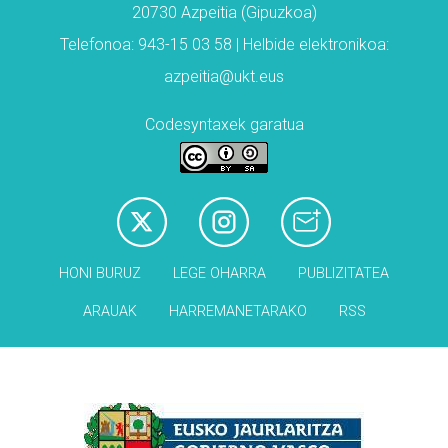
20730 Azpeitia (Gipuzkoa)
Telefonoa: 943-15 03 58 | Helbide elektronikoa:
azpeitia@ukt.eus
Codesyntaxek garatua
HONI BURUZ
LEGE OHARRA
PUBLIZITATEA
ARAUAK
HARREMANETARAKO
RSS
Babesleak