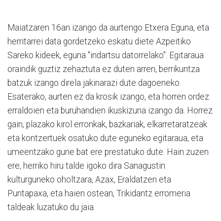
Maiatzaren 16an izango da aurtengo Etxera Eguna, eta
herritarrei data gordetzeko eskatu diete Azpeitiko
Sareko kideek, eguna "indartsu datorrelako". Egitaraua
oraindik guztiz zehaztuta ez duten arren, berrikuntza
batzuk izango direla jakinarazi dute dagoeneko.
Esaterako, aurten ez da krosik izango, eta horren ordez
erraldoien eta buruhandien ikuskizuna izango da. Horrez
gain, plazako kirol erronkak, bazkariak, elkarretaratzeak
eta kontzertuek osatuko dute eguneko egitaraua, eta
umeentzako gune bat ere prestatuko dute. Hain zuzen
ere, herriko hiru talde igoko dira Sanagustin
kulturguneko oholtzara, Azax, Eraldatzen eta
Puntapaxa, eta haien ostean, Trikidantz erromeria
taldeak luzatuko du jaia.