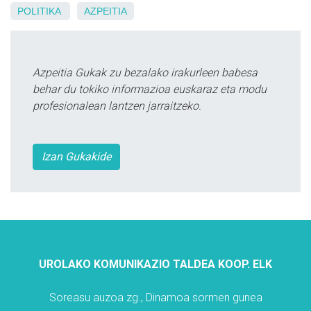
POLITIKA
AZPEITIA
Azpeitia Gukak zu bezalako irakurleen babesa
behar du tokiko informazioa euskaraz eta modu
profesionalean lantzen jarraitzeko.
Izan Gukakide
UROLAKO KOMUNIKAZIO TALDEA KOOP. ELK
Soreasu auzoa zg., Dinamoa sormen gunea