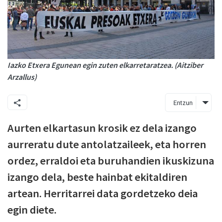
Iazko Etxera Egunean egin zuten elkarretaratzea. (Aitziber
Arzallus)
Entzun
Aurten elkartasun krosik ez dela izango
aurreratu dute antolatzaileek, eta horren
ordez, erraldoi eta buruhandien ikuskizuna
izango dela, beste hainbat ekitaldiren
artean. Herritarrei data gordetzeko deia
egin diete.