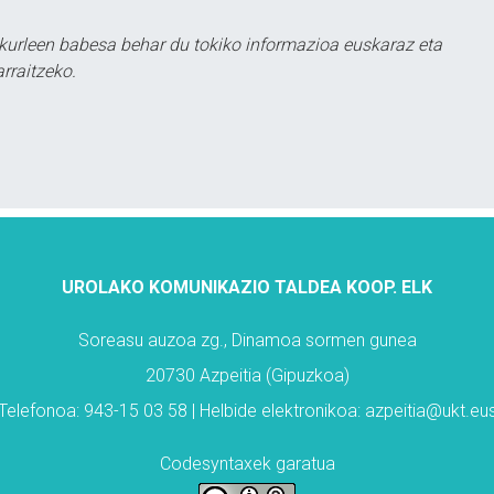
kurleen babesa behar du tokiko informazioa euskaraz eta
rraitzeko.
UROLAKO KOMUNIKAZIO TALDEA KOOP. ELK
Soreasu auzoa zg., Dinamoa sormen gunea
20730 Azpeitia (Gipuzkoa)
Telefonoa: 943-15 03 58 | Helbide elektronikoa: azpeitia@ukt.eu
Codesyntaxek garatua