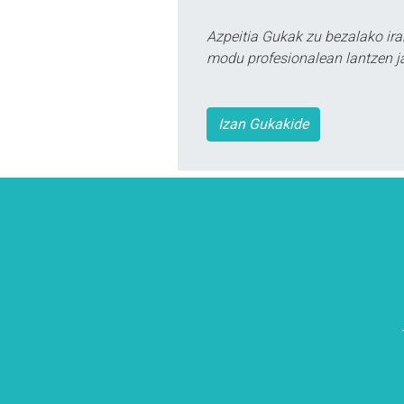
Azpeitia Gukak zu bezalako ira
modu profesionalean lantzen ja
Izan Gukakide