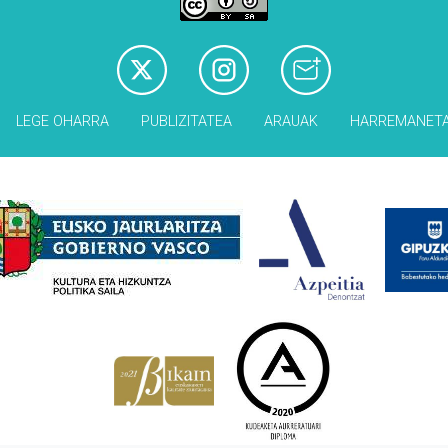
LEGE OHARRA
PUBLIZITATEA
ARAUAK
HARREMANET
Babesleak