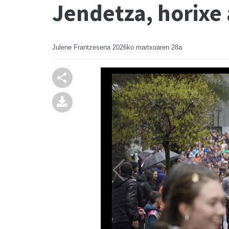
Jendetza, horixe 
Julene Frantzesena
2026ko martxoaren 28a