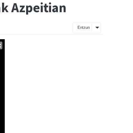
ak Azpeitian
Entzun