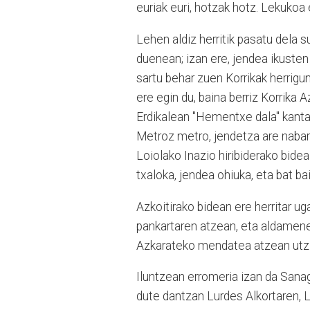
euriak euri, hotzak hotz. Lekukoa 
Lehen aldiz herritik pasatu dela 
duenean; izan ere, jendea ikuste
sartu behar zuen Korrikak herrigu
ere egin du, baina berriz Korrika 
Erdikalean "Hementxe dala" kantat
Metroz metro, jendetza are nabar
Loiolako Inazio hiribiderako bide
txaloka, jendea ohiuka, eta bat ba
Azkoitirako bidean ere herritar ug
pankartaren atzean, eta aldamenek
Azkarateko mendatea atzean utzita
Iluntzean erromeria izan da Sanag
dute dantzan Lurdes Alkortaren, L