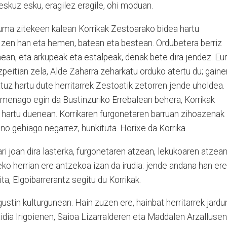
eskuz esku, eragilez eragile, ohi moduan.
suma zitekeen kalean Korrikak Zestoarako bidea hartu
n zen han eta hemen, batean eta bestean. Ordubetera berriz
nean, eta arkupeak eta estalpeak, denak bete dira jendez. Eur
Azpeitian zela, Alde Zaharra zeharkatu orduko atertu du; gaine
uz hartu dute herritarrek Zestoatik zetorren jende uholdea.
menago egin da Bustinzuriko Errebalean behera, Korrikak
a hartu duenean. Korrikaren furgonetaren barruan zihoazenak
ino gehiago negarrez, hunkituta. Horixe da Korrika.
ari joan dira lasterka, furgonetaren atzean, lekukoaren atzean
o herrian ere antzekoa izan da irudia: jende andana han ere
, Elgoibarrerantz segitu du Korrikak.
ustin kulturgunean. Hain zuzen ere, hainbat herritarrek jardu
idia Irigoienen, Saioa Lizarralderen eta Maddalen Arzallusen