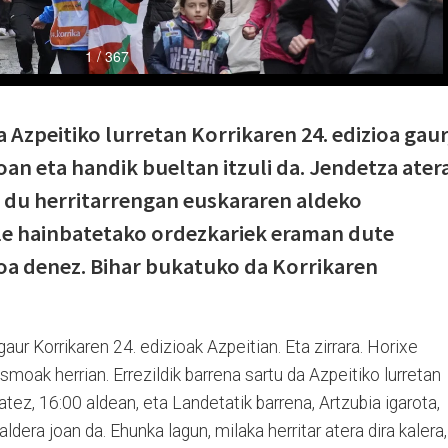
a Azpeitiko lurretan Korrikaren 24. edizioa gaur
oan eta handik bueltan itzuli da. Jendetza ater
tu du herritarrengan euskararen aldeko
ile hainbatetako ordezkariek eraman dute
oa denez. Bihar bukatuko da Korrikaren
aur Korrikaren 24. edizioak Azpeitian. Eta zirrara. Horixe
moak herrian. Errezildik barrena sartu da Azpeitiko lurretan
batez, 16:00 aldean, eta Landetatik barrena, Artzubia igarota,
dera joan da. Ehunka lagun, milaka herritar atera dira kalera,