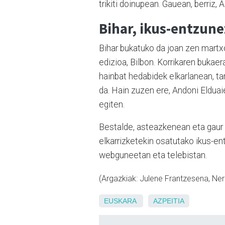
trikiti doinupean. Gauean, berriz,
Bihar, ikus-entzun
Bihar bukatuko da joan zen martx
edizioa, Bilbon. Korrikaren bukae
hainbat hedabidek elkarlanean, ta
da. Hain zuzen ere, Andoni Elduai
egiten.
Bestalde, asteazkenean eta gaur e
elkarrizketekin osatutako ikus-en
webguneetan eta telebistan.
(Argazkiak: Julene Frantzesena, Ne
EUSKARA
AZPEITIA