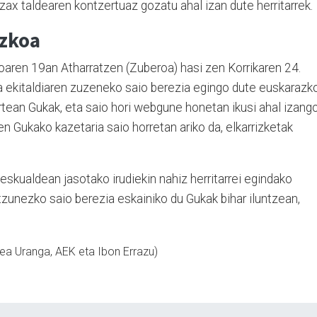
 Azax taldearen kontzertuaz gozatu ahal izan dute herritarrek.
ezkoa
oaren 19an Atharratzen (Zuberoa) hasi zen Korrikaren 24.
ra ekitaldiaren zuzeneko saio berezia egingo dute euskarazk
rtean Gukak, eta saio hori webgune honetan ikusi ahal izang
en Gukako kazetaria saio horretan ariko da, elkarrizketak
skualdean jasotako irudiekin nahiz herritarrei egindako
tzunezko saio berezia eskainiko du Gukak bihar iluntzean,
rea Uranga, AEK eta Ibon Errazu)