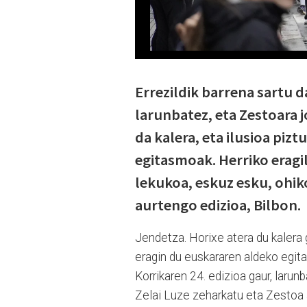
Errezildik barrena sartu d
larunbatez, eta Zestoara j
da kalera, eta ilusioa piz
egitasmoak. Herriko erag
lekukoa, eskuz esku, ohik
aurtengo edizioa, Bilbon.
Jendetza. Horixe atera du kalera g
eragin du euskararen aldeko egitas
Korrikaren 24. edizioa gaur, larun
Zelai Luze zeharkatu eta Zestoa al