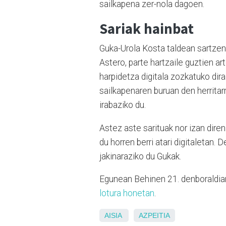
sailkapena zer-nola dagoen.
Sariak hainbat
Guka-Urola Kosta taldean sartzen 
Astero, parte hartzaile guztien 
harpidetza digitala zozkatuko dir
sailkapenaren buruan den herritar
irabaziko du.
Astez aste sarituak nor izan dir
du horren berri atari digitaletan. 
jakinaraziko du Gukak.
Egunean Behinen 21. denboraldia
lotura honetan
.
AISIA
AZPEITIA