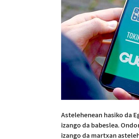
Astelehenean hasiko da E
izango da babeslea. Ondor
izango da martxan astelehe