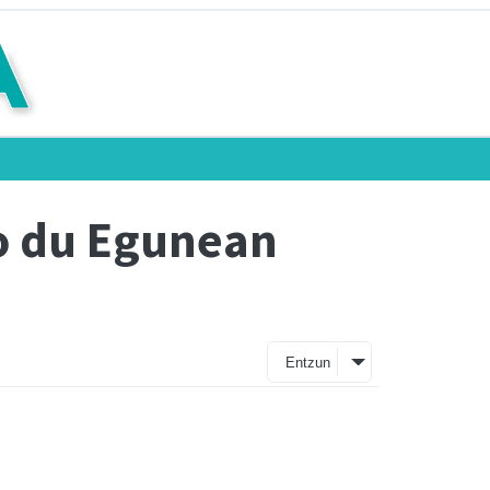
ko du Egunean
Entzun