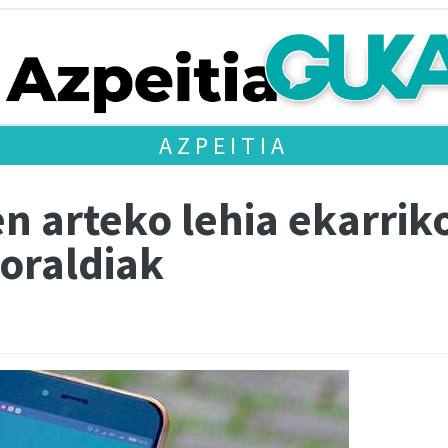
AZPEITIA
n arteko lehia ekarri
oraldiak