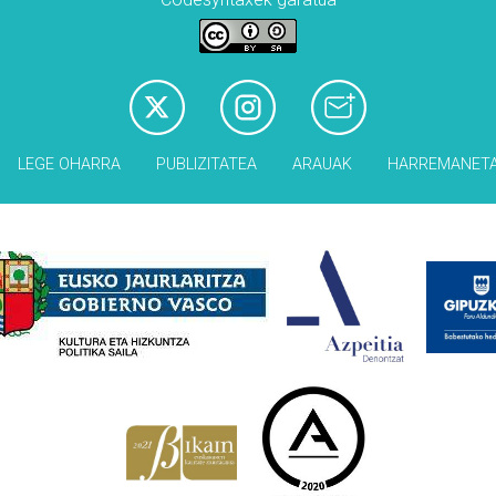
LEGE OHARRA
PUBLIZITATEA
ARAUAK
HARREMANET
Babesleak