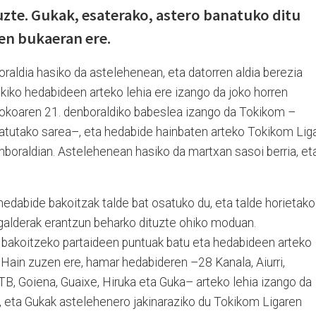
uzte. Gukak, esaterako, astero banatuko ditu
ren bukaeran ere.
raldia hasiko da astelehenean, eta datorren aldia berezia
okiko hedabideen arteko lehia ere izango da joko horren
jokoaren 21. denboraldiko babeslea izango da Tokikom –
tutako sarea–, eta hedabide hainbaten arteko Tokikom Lig
nboraldian. Astelehenean hasiko da martxan sasoi berria, et
edabide bakoitzak talde bat osatuko du, eta talde horietako
galderak erantzun beharko dituzte ohiko moduan.
 bakoitzeko partaideen puntuak batu eta hedabideen arteko
 Hain zuzen ere, hamar hedabideren –28 Kanala, Aiurri,
TB, Goiena, Guaixe, Hiruka eta Guka– arteko lehia izango da
, eta Gukak astelehenero jakinaraziko du Tokikom Ligaren