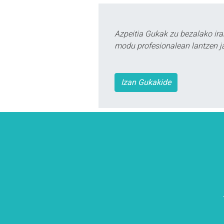
Azpeitia Gukak zu bezalako ira
modu profesionalean lantzen ja
Izan Gukakide