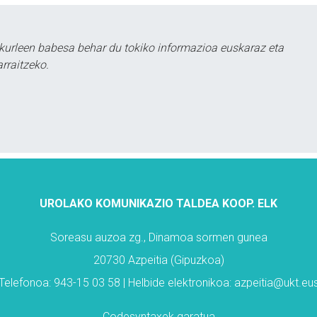
kurleen babesa behar du tokiko informazioa euskaraz eta
rraitzeko.
UROLAKO KOMUNIKAZIO TALDEA KOOP. ELK
Soreasu auzoa zg., Dinamoa sormen gunea
20730 Azpeitia (Gipuzkoa)
Telefonoa: 943-15 03 58 | Helbide elektronikoa: azpeitia@ukt.eu
Codesyntaxek garatua