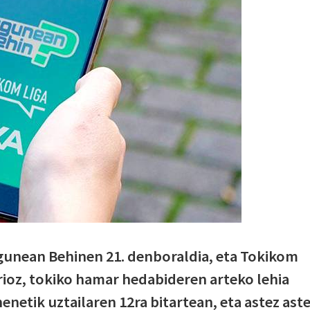
gunean Behinen 21. denboraldia, eta Tokikom
ioz, tokiko hamar hedabideren arteko lehia
netik uztailaren 12ra bitartean, eta astez aste