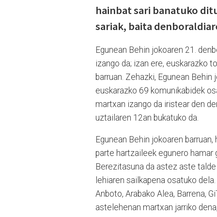
hainbat sari banatuko dit
sariak, baita denboraldia
Egunean Behin jokoaren 21. denbo
izango da; izan ere, euskarazko t
barruan. Zehazki, Egunean Behin 
euskarazko 69 komunikabidek osa
martxan izango da iristear den de
uztailaren 12an bukatuko da.
Egunean Behin jokoaren barruan, h
parte hartzaileek egunero hamar 
Berezitasuna da astez aste talde
lehiaren sailkapena osatuko dela.
Anboto, Arabako Alea, Barrena, Gi
astelehenan martxan jarriko dena