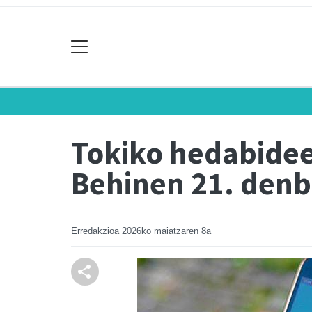
Tokiko hedabidee
Behinen 21. denb
Erredakzioa
2026ko maiatzaren 8a