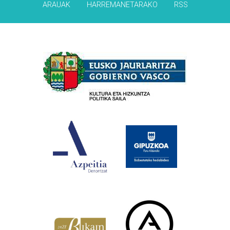
ARAUAK
HARREMANETARAKO
RSS
Babesleak