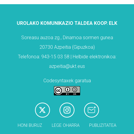
UROLAKO KOMUNIKAZIO TALDEA KOOP. ELK
Soreasu auzoa zg., Dinamoa sormen gunea
20730 Azpeitia (Gipuzkoa)
Telefonoa: 943-15 03 58 | Helbide elektronikoa:
azpeitia@ukt.eus
Codesyntaxek garatua
HONI BURUZ
LEGE OHARRA
PUBLIZITATEA