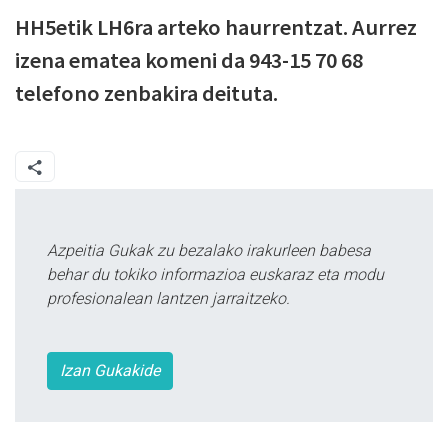
HH5etik LH6ra arteko haurrentzat. Aurrez
izena ematea komeni da 943-15 70 68
telefono zenbakira deituta.
Azpeitia Gukak zu bezalako irakurleen babesa
behar du tokiko informazioa euskaraz eta modu
profesionalean lantzen jarraitzeko.
Izan Gukakide