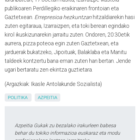
publikoaren Perdillegiko eraikinaren frontoian eta
Gaztetxean.
Errepresioa hezkuntzan
hitzaldiarekin hasi
zuten egitaraua, Izarraizpen, eta toki berean egindako
kirol ikuskizunarekin jarraitu zuten. Ondoren, 20:30etik
aurrera, pizza poteoa egin zuten Gaztetxean, eta
jarduerak bukatzeko, Jipoituak, Balaklaba eta Manitu
taldeek kontzertu bana eman zuten han bertan. Jende
ugari bertaratu zen ekintza guztietara.
(Argazkiak: Ikasle Antolakunde Sozialista)
POLITIKA
AZPEITIA
Azpeitia Gukak zu bezalako irakurleen babesa
behar du tokiko informazioa euskaraz eta modu