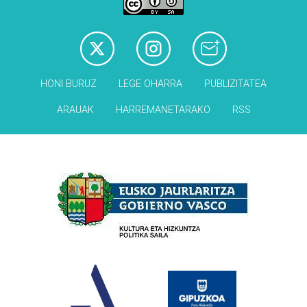
HONI BURUZ
LEGE OHARRA
PUBLIZITATEA
ARAUAK
HARREMANETARAKO
RSS
Babesleak