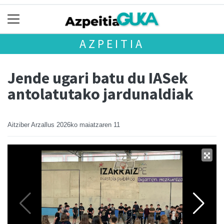
AZPEITIA
Jende ugari batu du IASek
antolatutako jardunaldiak
Aitziber Arzallus
2026ko maiatzaren 11