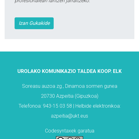
profesionalean lantzen jarraitzeko.
Izan Gukakide
UROLAKO KOMUNIKAZIO TALDEA KOOP. ELK
Soreasu auzoa zg., Dinamoa sormen gunea
20730 Azpeitia (Gipuzkoa)
Telefonoa: 943-15 03 58 | Helbide elektronikoa:
azpeitia@ukt.eus
Codesyntaxek garatua