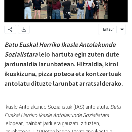
Entzun
Batu Euskal Herriko Ikasle Antolakunde
Sozialistara
lelo hartuta egin zuten dute
jardunaldia larunbatean. Hitzaldia, kirol
ikuskizuna, pizza poteoa eta kontzertuak
antolatu dituzte larunbat arratsalderako.
Ikasle Antolakunde Sozialistak (IAS) antolatuta,
Batu
Euskal Herriko Ikasle Antolakunde Sozialistara
lelopean, hainbat jarduera gauzatu zituzten,
larunbatean, 17:00etan hasita, Izarraizpe ikastola