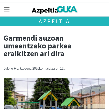
AZPEITIA
Garmendi auzoan
umeentzako parkea
eraikitzen ari dira
Julene Frantzesena
2026ko maiatzaren 12a