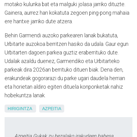
motako kulunka bat eta malguki jolasa jarriko dituzte.
Gainera, aurrez han kokatuta zegoen ping-pong mahaia
ere hantxe jarriko dute atzera.
Behin Garmendi auzoko parkearen lanak bukatuta,
Urbitarte auzokoa berritzen hasiko da udala. Gaur egun
Urbitarten dagoen parkea guztiz eraberrituko dute.
Udalak azaldu duenez, Garmendiko eta Urbitarteko
parkeak dira 2026an berrituko dituen biak. Dena den,
erakundeak gogorarazi du parke ugari daudela herrian
eta horietan aldiro egiten dituela konponketak nahiz
hobekuntza lanak.
HIRIGINTZA
AZPEITIA
Azpeitia Gukak zu bezalako irakurleen babesa