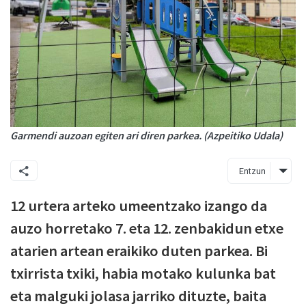
Garmendi auzoan egiten ari diren parkea. (Azpeitiko Udala)
Entzun
12 urtera arteko umeentzako izango da
auzo horretako 7. eta 12. zenbakidun etxe
atarien artean eraikiko duten parkea. Bi
txirrista txiki, habia motako kulunka bat
eta malguki jolasa jarriko dituzte, baita