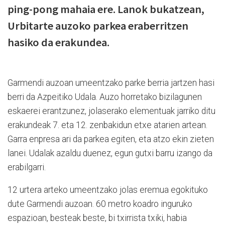
ping-pong mahaia ere. Lanok bukatzean,
Urbitarte auzoko parkea eraberritzen
hasiko da erakundea.
Garmendi auzoan umeentzako parke berria jartzen hasi
berri da Azpeitiko Udala. Auzo horretako bizilagunen
eskaerei erantzunez, jolaserako elementuak jarriko ditu
erakundeak 7. eta 12. zenbakidun etxe atarien artean.
Garra enpresa ari da parkea egiten, eta atzo ekin zieten
lanei. Udalak azaldu duenez, egun gutxi barru izango da
erabilgarri.
12 urtera arteko umeentzako jolas eremua egokituko
dute Garmendi auzoan. 60 metro koadro inguruko
espazioan, besteak beste, bi txirrista txiki, habia