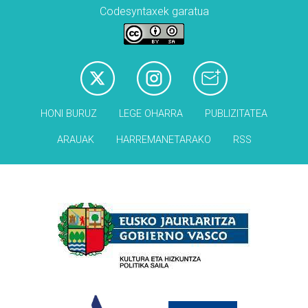
Codesyntaxek garatua
HONI BURUZ
LEGE OHARRA
PUBLIZITATEA
ARAUAK
HARREMANETARAKO
RSS
Babesleak