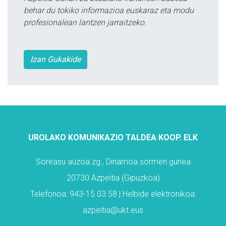
behar du tokiko informazioa euskaraz eta modu
profesionalean lantzen jarraitzeko.
Izan Gukakide
UROLAKO KOMUNIKAZIO TALDEA KOOP. ELK
Soreasu auzoa zg., Dinamoa sormen gunea
20730 Azpeitia (Gipuzkoa)
Telefonoa: 943-15 03 58 | Helbide elektronikoa:
azpeitia@ukt.eus