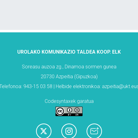
UROLAKO KOMUNIKAZIO TALDEA KOOP. ELK
Soreasu auzoa zg., Dinamoa sormen gunea
20730 Azpeitia (Gipuzkoa)
Telefonoa: 943-15 03 58 | Helbide elektronikoa: azpeitia@ukt.eu
Codesyntaxek garatua