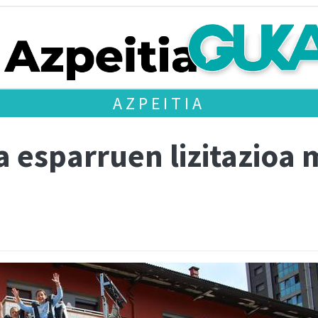
AZPEITIA
 esparruen lizitazioa 