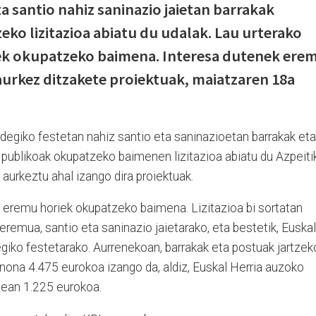
a santio nahiz saninazio jaietan barrakak
ko lizitazioa abiatu du udalak. Lau urterako
iek okupatzeko baimena. Interesa dutenek ere
aurkez ditzakete proiektuak, maiatzaren 18a
degiko festetan nahiz santio eta saninazioetan barrakak eta
 publikoak okupatzeko baimenen lizitazioa abiatu du Azpeiti
 aurkeztu ahal izango dira proiektuak.
k eremu horiek okupatzeko baimena. Lizitazioa bi sortatan
eremua, santio eta saninazio jaietarako, eta bestetik, Euskal
iko festetarako. Aurrenekoan, barrakak eta postuak jartzek
ona 4.475 eurokoa izango da, aldiz, Euskal Herria auzoko
tean 1.225 eurokoa.