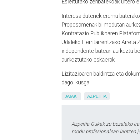
Esleitutako zenbatekoak urtero e
Interesa dutenek eremu baterako 
Proposamenak bi modutan aurkezt
Kontratazio Publikoaren Plataform
Udaleko Herritarrentzako Arreta 
independente batean aurkeztu beha
aurkeztutako eskaerak.
Lizitazioaren baldintza eta dok
dago ikusgai.
JAIAK
AZPEITIA
Azpeitia Gukak zu bezalako ira
modu profesionalean lantzen ja