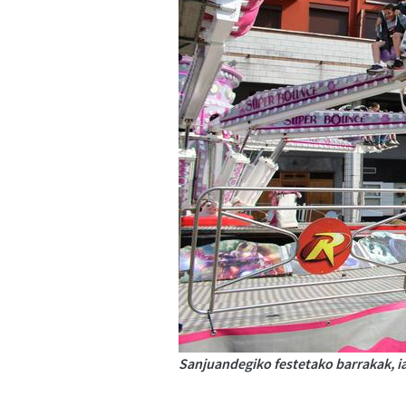
Sanjuandegiko festetako barrakak, ia