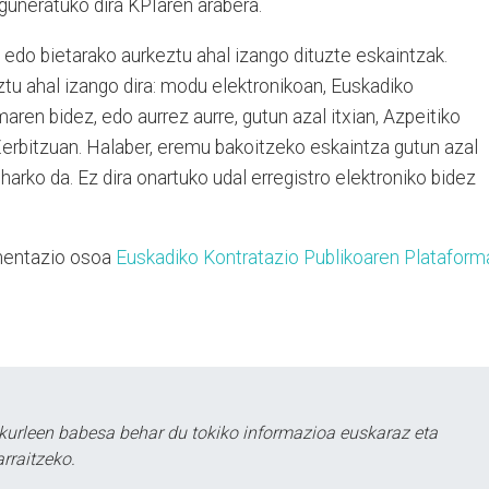
guneratuko dira KPIaren arabera.
edo bietarako aurkeztu ahal izango dituzte eskaintzak.
u ahal izango dira: modu elektronikoan, Euskadiko
aren bidez, edo aurrez aurre, gutun azal itxian, Azpeitiko
Zerbitzuan. Halaber, eremu bakoitzeko eskaintza gutun azal
rko da. Ez dira onartuko udal erregistro elektroniko bidez
umentazio osoa
Euskadiko Kontratazio Publikoaren Plataform
kurleen babesa behar du tokiko informazioa euskaraz eta
rraitzeko.