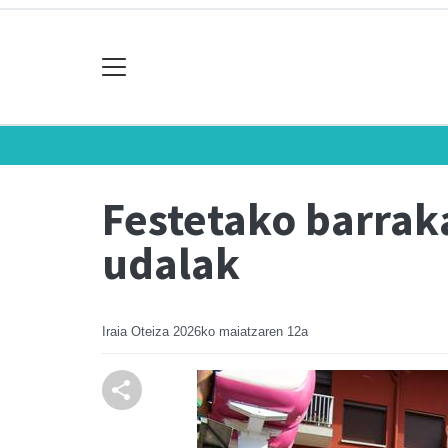
Festetako barraka
udalak
Iraia Oteiza
2026ko maiatzaren 12a