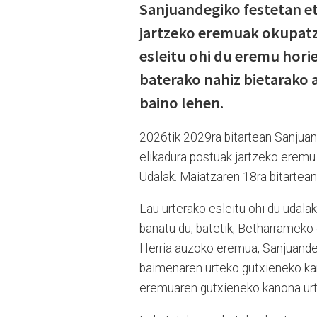
Sanjuandegiko festetan et
jartzeko eremuak okupatze
esleitu ohi du eremu hor
baterako nahiz bietarako 
baino lehen.
2026tik 2029ra bitartean Sanjuan
elikadura postuak jartzeko eremu
Udalak. Maiatzaren 18ra bitartean
Lau urterako esleitu ohi du udala
banatu du; batetik, Betharrameko 
Herria auzoko eremua, Sanjuandeg
baimenaren urteko gutxieneko kan
eremuaren gutxieneko kanona ur