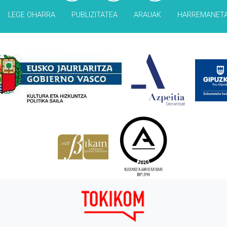
LEGE OHARRA
PUBLIZITATEA
ARAUAK
HARREMANET
Babesleak