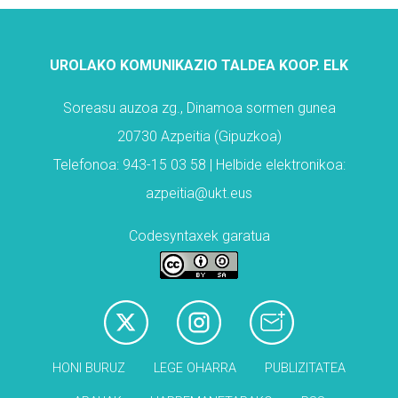
UROLAKO KOMUNIKAZIO TALDEA KOOP. ELK
Soreasu auzoa zg., Dinamoa sormen gunea
20730 Azpeitia (Gipuzkoa)
Telefonoa: 943-15 03 58 | Helbide elektronikoa:
azpeitia@ukt.eus
Codesyntaxek garatua
HONI BURUZ
LEGE OHARRA
PUBLIZITATEA