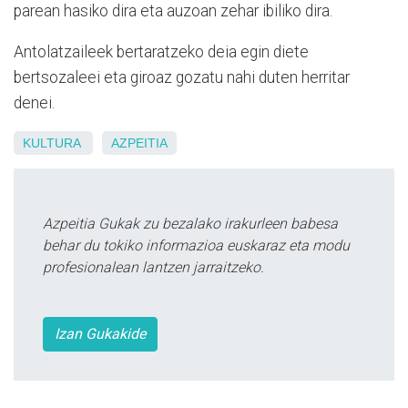
parean hasiko dira eta auzoan zehar ibiliko dira.
Antolatzaileek bertaratzeko deia egin diete
bertsozaleei eta giroaz gozatu nahi duten herritar
denei.
KULTURA
AZPEITIA
Azpeitia Gukak zu bezalako irakurleen babesa
behar du tokiko informazioa euskaraz eta modu
profesionalean lantzen jarraitzeko.
Izan Gukakide