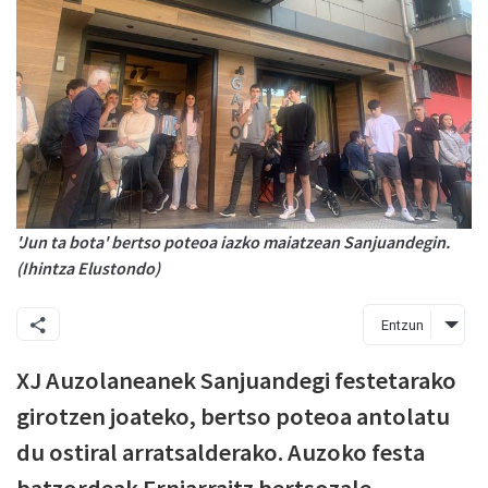
'Jun ta bota' bertso poteoa iazko maiatzean Sanjuandegin.
(Ihintza Elustondo)
Entzun
XJ Auzolaneanek Sanjuandegi festetarako
girotzen joateko, bertso poteoa antolatu
du ostiral arratsalderako. Auzoko festa