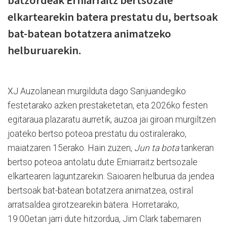
batzordeak Erniarraitz bertsozale
elkartearekin batera prestatu du, bertsoak
bat-batean botatzera animatzeko
helburuarekin.
XJ Auzolanean murgilduta dago Sanjuandegiko
festetarako azken prestaketetan, eta 2026ko festen
egitaraua plazaratu aurretik, auzoa jai giroan murgiltzen
joateko bertso poteoa prestatu du ostiralerako,
maiatzaren 15erako. Hain zuzen,
Jun ta bota
tankeran
bertso poteoa antolatu dute Erniarraitz bertsozale
elkartearen laguntzarekin. Saioaren helburua da jendea
bertsoak bat-batean botatzera animatzea, ostiral
arratsaldea girotzearekin batera. Horretarako,
19:00etan jarri dute hitzordua, Jim Clark tabernaren