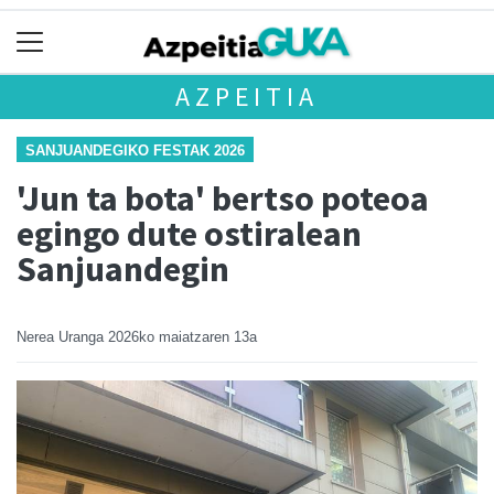
AZPEITIA
SANJUANDEGIKO FESTAK 2026
'Jun ta bota' bertso poteoa
egingo dute ostiralean
Sanjuandegin
Nerea Uranga
2026ko maiatzaren 13a