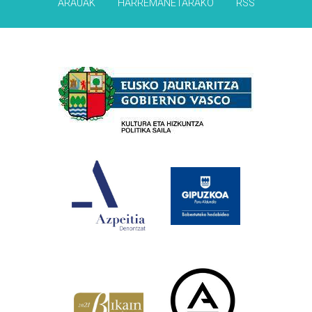
ARAUAK
HARREMANETARAKO
RSS
Babesleak