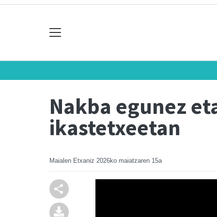
Nakba egunez eta
ikastetxeetan
Maialen Etxaniz
2026ko maiatzaren 15a