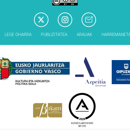
LEGE OHARRA
PUBLIZITATEA
ARAUAK
HARREMANET
Babesleak