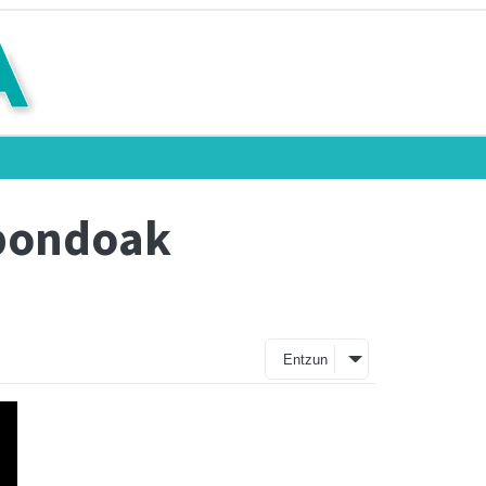
ibondoak
Entzun