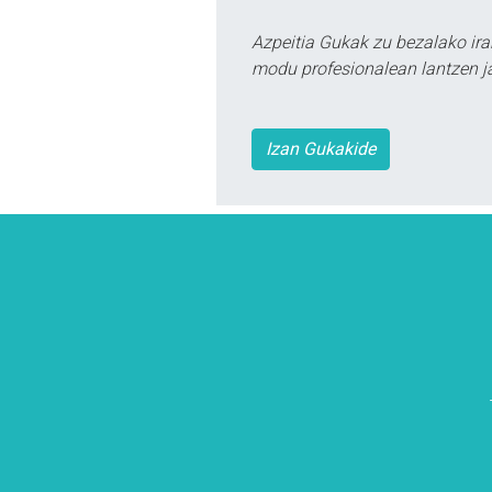
Azpeitia Gukak zu bezalako ira
modu profesionalean lantzen ja
Izan Gukakide