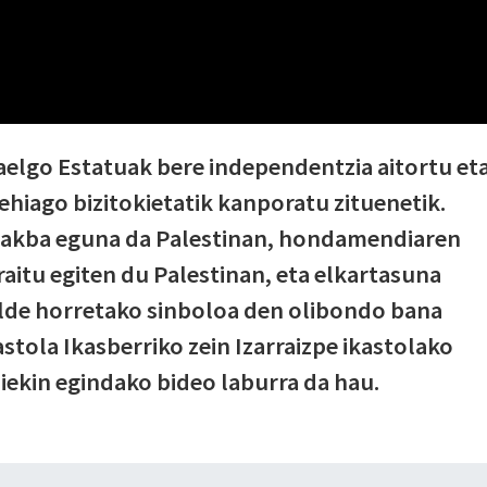
raelgo Estatuak bere independentzia aitortu et
ehiago bizitokietatik kanporatu zituenetik.
Nakba eguna da Palestinan, hondamendiaren
itu egiten du Palestinan, eta elkartasuna
alde horretako sinboloa den olibondo bana
stola Ikasberriko zein Izarraizpe ikastolako
diekin egindako bideo laburra da hau.