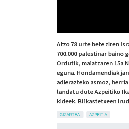
Atzo 78 urte bete ziren Is
700.000 palestinar baino g
Ordutik, maiatzaren 15a 
eguna. Hondamendiak jarra
adierazteko asmoz, herri
landatu dute Azpeitiko Ika
kideek. Bi ikastetxeen iru
GIZARTEA
AZPEITIA