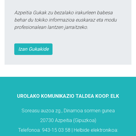
Azpeitia Gukak zu bezalako irakurleen babesa
behar du tokiko informazioa euskaraz eta modu
profesionalean lantzen jarraitzeko.
Izan Gukakide
UROLAKO KOMUNIKAZIO TALDEA KOOP. ELK
Soreasu auzoa zg., Dinamoa sormen gunea
20730 Azpeitia (Gipuzkoa)
Telefonoa: 943-15 03 58 | Helbide elektronikoa: