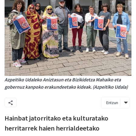
Azpeitiko Udaleko Aniztasun eta Bizikidetza Mahaiko eta
gobernuz kanpoko erakundeetako kideak. (Azpeitiko Udala)
Entzun
Hainbat jatorritako eta kulturatako
herritarrek haien herrialdeetako