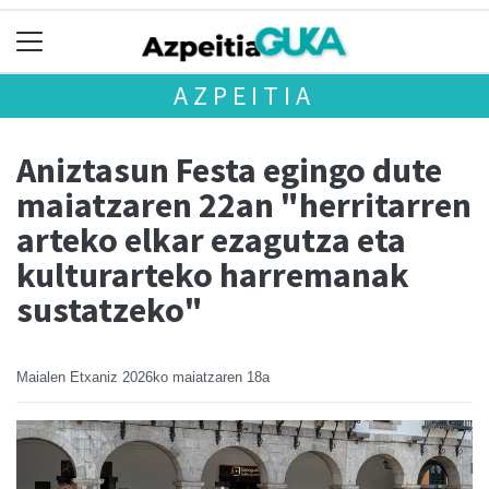
AZPEITIA
Aniztasun Festa egingo dute
maiatzaren 22an "herritarren
arteko elkar ezagutza eta
kulturarteko harremanak
sustatzeko"
Maialen Etxaniz
2026ko maiatzaren 18a