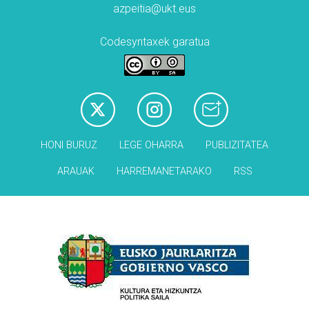
azpeitia@ukt.eus
Codesyntaxek garatua
HONI BURUZ
LEGE OHARRA
PUBLIZITATEA
ARAUAK
HARREMANETARAKO
RSS
Babesleak