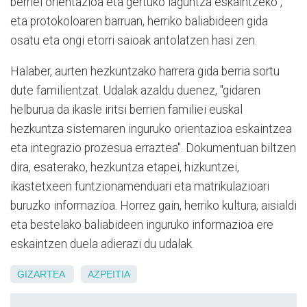
berriei orientazioa eta gertuko laguntza eskaintzeko",
eta protokoloaren barruan, herriko baliabideen gida
osatu eta ongi etorri saioak antolatzen hasi zen.
Halaber, aurten hezkuntzako harrera gida berria sortu
dute familientzat. Udalak azaldu duenez, "gidaren
helburua da ikasle iritsi berrien familiei euskal
hezkuntza sistemaren inguruko orientazioa eskaintzea
eta integrazio prozesua erraztea". Dokumentuan biltzen
dira, esaterako, hezkuntza etapei, hizkuntzei,
ikastetxeen funtzionamenduari eta matrikulazioari
buruzko informazioa. Horrez gain, herriko kultura, aisialdi
eta bestelako baliabideen inguruko informazioa ere
eskaintzen duela adierazi du udalak.
GIZARTEA
AZPEITIA