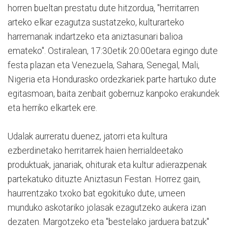
horren bueltan prestatu dute hitzordua, "herritarren
arteko elkar ezagutza sustatzeko, kulturarteko
harremanak indartzeko eta aniztasunari balioa
emateko". Ostiralean, 17:30etik 20:00etara egingo dute
festa plazan eta Venezuela, Sahara, Senegal, Mali,
Nigeria eta Hondurasko ordezkariek parte hartuko dute
egitasmoan, baita zenbait gobernuz kanpoko erakundek
eta herriko elkartek ere.
Udalak aurreratu duenez, jatorri eta kultura
ezberdinetako herritarrek haien herrialdeetako
produktuak, janariak, ohiturak eta kultur adierazpenak
partekatuko dituzte Aniztasun Festan. Horrez gain,
haurrentzako txoko bat egokituko dute, umeen
munduko askotariko jolasak ezagutzeko aukera izan
dezaten. Margotzeko eta "bestelako jarduera batzuk"