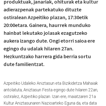
produktuak, janariak, ohiturak eta kultur
adierazpenak partekatuko dituzte
ostiralean Azpeitiko plazan, 17:30etik
20:00etara. Gainera, haurrek munduko
hainbat lekutako jolasak ezagutzeko
aukera izango dute. Ongi etorri saioa ere
egingo du udalak hilaren 27an.
Hezkuntzako harrera gida berria sortu
dute familientzat.
Azpeitiko Udaleko Aniztasun eta Bizikidetza Mahaiak
antolatuta, Aniztasun Festa egingo dute hilaren 22an,
ostiralez, Azpeitiko plazan. Izan ere, maiatzaren 21a
Kultur Aniztasunaren Nazioarteko Eguna da, eta data