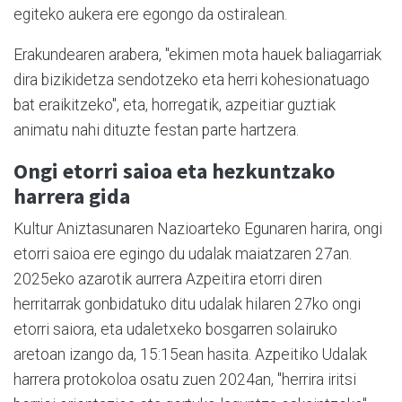
egiteko aukera ere egongo da ostiralean.
Erakundearen arabera, "ekimen mota hauek baliagarriak
dira bizikidetza sendotzeko eta herri kohesionatuago
bat eraikitzeko", eta, horregatik, azpeitiar guztiak
animatu nahi dituzte festan parte hartzera.
Ongi etorri saioa eta hezkuntzako
harrera gida
Kultur Aniztasunaren Nazioarteko Egunaren harira, ongi
etorri saioa ere egingo du udalak maiatzaren 27an.
2025eko azarotik aurrera Azpeitira etorri diren
herritarrak gonbidatuko ditu udalak hilaren 27ko ongi
etorri saiora, eta udaletxeko bosgarren solairuko
aretoan izango da, 15:15ean hasita. Azpeitiko Udalak
harrera protokoloa osatu zuen 2024an, "herrira iritsi