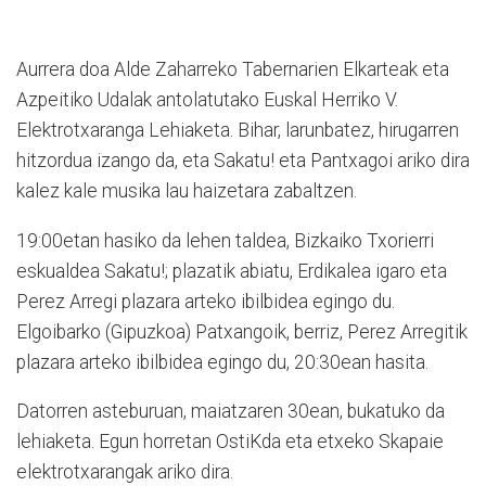
Aurrera doa Alde Zaharreko Tabernarien Elkarteak eta
Azpeitiko Udalak antolatutako Euskal Herriko V.
Elektrotxaranga Lehiaketa. Bihar, larunbatez, hirugarren
hitzordua izango da, eta Sakatu! eta Pantxagoi ariko dira
kalez kale musika lau haizetara zabaltzen.
19:00etan hasiko da lehen taldea, Bizkaiko Txorierri
eskualdea Sakatu!; plazatik abiatu, Erdikalea igaro eta
Perez Arregi plazara arteko ibilbidea egingo du.
Elgoibarko (Gipuzkoa) Patxangoik, berriz, Perez Arregitik
plazara arteko ibilbidea egingo du, 20:30ean hasita.
Datorren asteburuan, maiatzaren 30ean, bukatuko da
lehiaketa. Egun horretan OstiKda eta etxeko Skapaie
elektrotxarangak ariko dira.