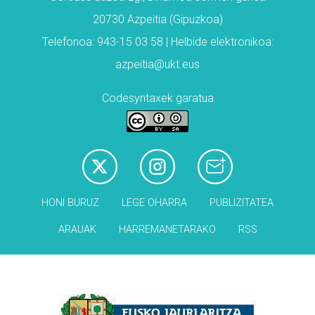
20730 Azpeitia (Gipuzkoa)
Telefonoa: 943-15 03 58 | Helbide elektronikoa:
azpeitia@ukt.eus
Codesyntaxek garatua
HONI BURUZ
LEGE OHARRA
PUBLIZITATEA
ARAUAK
HARREMANETARAKO
RSS
Babesleak