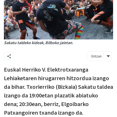
Sakatu taldeko kideak, Bilboko jaietan.
Entzun
Euskal Herriko V. Elektrotxaranga
Lehiaketaren hirugarren hitzordua izango
da bihar. Txorierriko (Bizkaia) Sakatu taldea
izango da 19:00etan plazatik abiatuko
dena; 20:30ean, berriz, Elgoibarko
Patxangoiren txanda izango da.