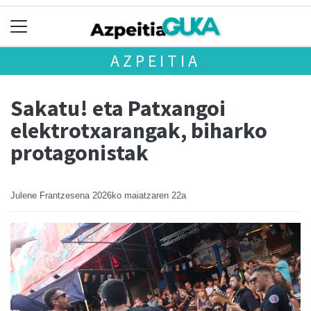
AZPEITIA
Sakatu! eta Patxangoi
elektrotxarangak, biharko
protagonistak
Julene Frantzesena
2026ko maiatzaren 22a