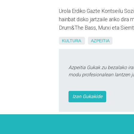
Urola Erdiko Gazte Kontseilu Sozi
hainbat disko jartzaile ariko dir
Drum&The Bass, Murxi eta Sierrit
KULTURA
AZPEITIA
Azpeitia Gukak zu bezalako ira
modu profesionalean lantzen ja
Izan Gukakide