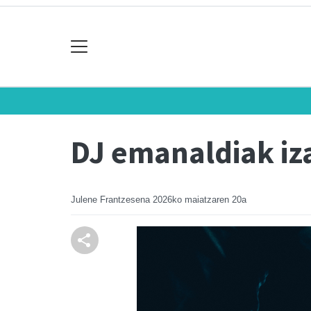
DJ emanaldiak iz
Julene Frantzesena
2026ko maiatzaren 20a