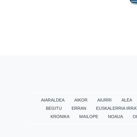
AIARALDEA
AIKOR
AIURRI
ALEA
BEGITU
ERRAN
EUSKALERRIA IRRA
KRONIKA
MAILOPE
NOAUA
O