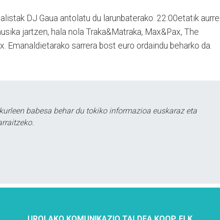
alistak DJ Gaua antolatu du larunbaterako. 22:00etatik aurre
a musika jartzen, hala nola Traka&Matraka, Max&Pax, The
x. Emanaldietarako sarrera bost euro ordaindu beharko da.
kurleen babesa behar du tokiko informazioa euskaraz eta
rraitzeko.
UROLAKO KOMUNIKAZIO TALDEA KOOP. ELK