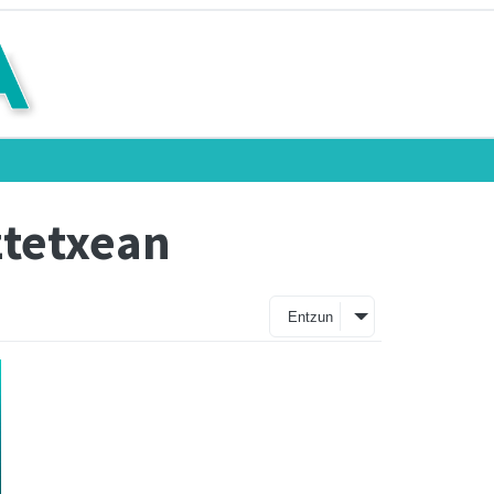
ztetxean
Entzun