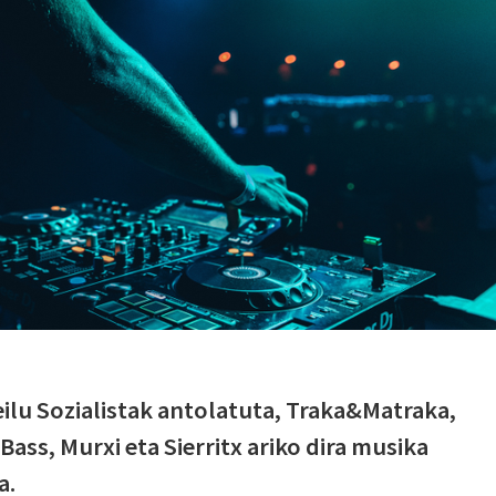
ilu Sozialistak antolatuta, Traka&Matraka,
s, Murxi eta Sierritx ariko dira musika
a.