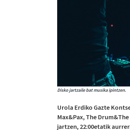
Disko jartzaile bat musika ipintzen.
Urola Erdiko Gazte Kontse
Max&Pax, The Drum&The Bas
jartzen, 22:00etatik aurrer