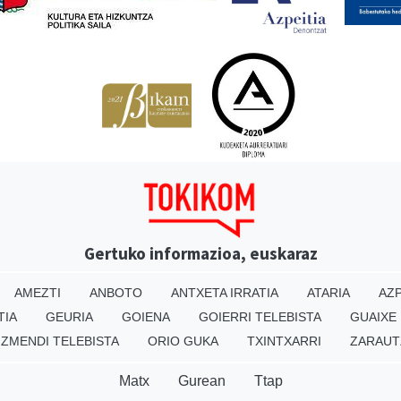
Gertuko informazioa, euskaraz
AMEZTI
ANBOTO
ANTXETA IRRATIA
ATARIA
AZP
TIA
GEURIA
GOIENA
GOIERRI TELEBISTA
GUAIXE
IZMENDI TELEBISTA
ORIO GUKA
TXINTXARRI
ZARAUT
Matx
Gurean
Ttap