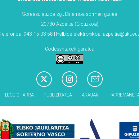
Soreasu auzoa zg., Dinamoa sormen gunea
20730 Azpeitia (Gipuzkoa)
Telefonoa: 943-15 03 58 | Helbide elektronikoa: azpeitia@ukt.eu
Codesyntaxek garatua
LEGE OHARRA
PUBLIZITATEA
ARAUAK
HARREMANET
Babesleak