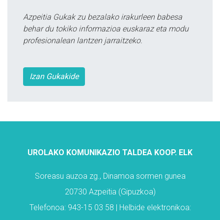
Azpeitia Gukak zu bezalako irakurleen babesa
behar du tokiko informazioa euskaraz eta modu
profesionalean lantzen jarraitzeko.
Izan Gukakide
UROLAKO KOMUNIKAZIO TALDEA KOOP. ELK
Soreasu auzoa zg., Dinamoa sormen gunea
20730 Azpeitia (Gipuzkoa)
Telefonoa: 943-15 03 58 | Helbide elektronikoa: