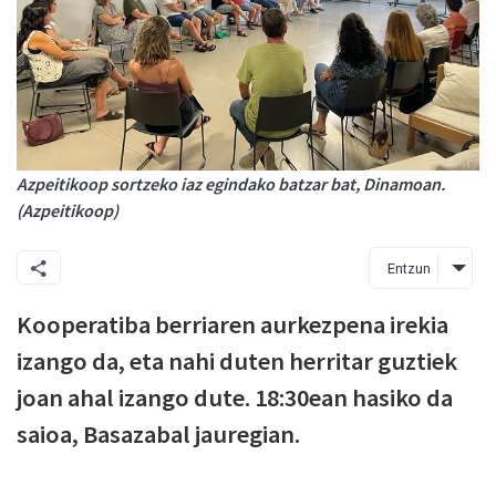
Azpeitikoop sortzeko iaz egindako batzar bat, Dinamoan.
(Azpeitikoop)
Entzun
Kooperatiba berriaren aurkezpena irekia
izango da, eta nahi duten herritar guztiek
joan ahal izango dute. 18:30ean hasiko da
saioa, Basazabal jauregian.