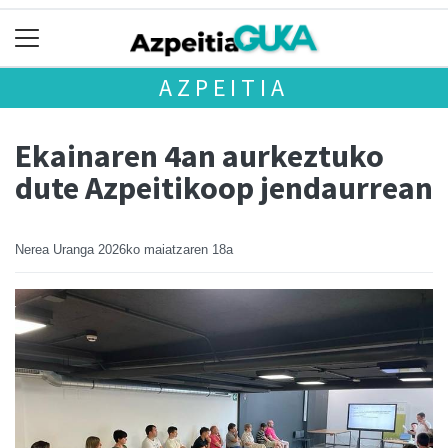
AZPEITIA
Ekainaren 4an aurkeztuko
dute Azpeitikoop jendaurrean
Nerea Uranga
2026ko maiatzaren 18a