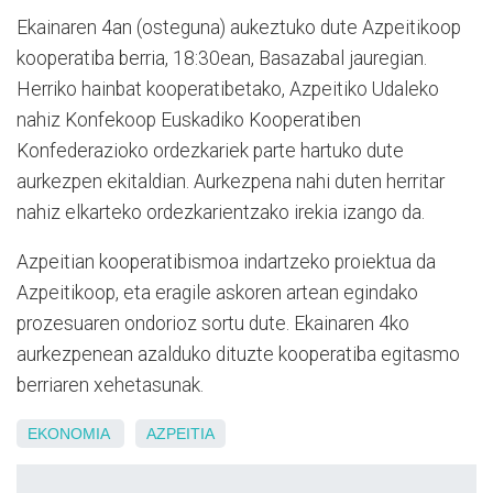
Ekainaren 4an (osteguna) aukeztuko dute Azpeitikoop
kooperatiba berria, 18:30ean, Basazabal jauregian.
Herriko hainbat kooperatibetako, Azpeitiko Udaleko
nahiz Konfekoop Euskadiko Kooperatiben
Konfederazioko ordezkariek parte hartuko dute
aurkezpen ekitaldian. Aurkezpena nahi duten herritar
nahiz elkarteko ordezkarientzako irekia izango da.
Azpeitian kooperatibismoa indartzeko proiektua da
Azpeitikoop, eta eragile askoren artean egindako
prozesuaren ondorioz sortu dute. Ekainaren 4ko
aurkezpenean azalduko dituzte kooperatiba egitasmo
berriaren xehetasunak.
EKONOMIA
AZPEITIA