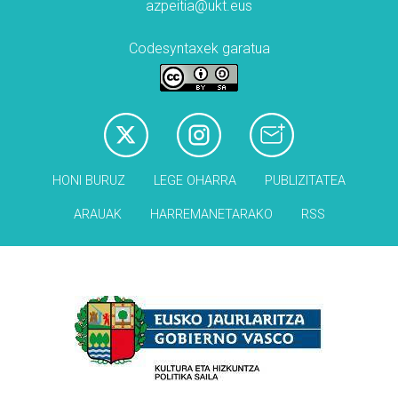
azpeitia@ukt.eus
Codesyntaxek garatua
HONI BURUZ
LEGE OHARRA
PUBLIZITATEA
ARAUAK
HARREMANETARAKO
RSS
Babesleak