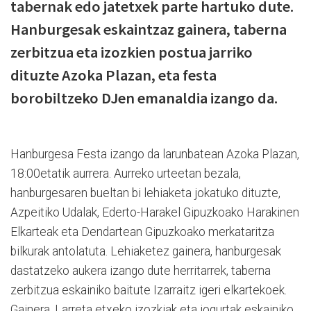
tabernak edo jatetxek parte hartuko dute.
Hanburgesak eskaintzaz gainera, taberna
zerbitzua eta izozkien postua jarriko
dituzte Azoka Plazan, eta festa
borobiltzeko DJen emanaldia izango da.
Hanburgesa Festa izango da larunbatean Azoka Plazan,
18:00etatik aurrera. Aurreko urteetan bezala,
hanburgesaren bueltan bi lehiaketa jokatuko dituzte,
Azpeitiko Udalak, Ederto-Harakel Gipuzkoako Harakinen
Elkarteak eta Dendartean Gipuzkoako merkataritza
bilkurak antolatuta. Lehiaketez gainera, hanburgesak
dastatzeko aukera izango dute herritarrek, taberna
zerbitzua eskainiko baitute Izarraitz igeri elkartekoek.
Gainera, Larreta etxeko izozkiak eta jogurtak eskainiko