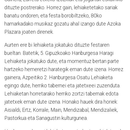
dituzte postrerako. Horrez gain, lehiaketetako sariak
banatu ondoren, eta festa borobiltzeko, 80ko
hamarkadako musikaz gozatu ahal izango dute Azoka
Plazara joaten direnek.
Aurten ere bi lehiaketa jokatuko dituzte festaren
bueltan. Batetik, 5. Gipuzkoako Hanburgesa Haragi
Lehiaketa jokatuko dute, eta momentuz bertan parte
hartzeko hemeretzi harategik eman dute izena. Horrez
gainera, Azpeitiko 2. Hanburgesa Osatu Lehiaketa
egingo dute, herriko tabernei eta jatetxeei zuzenduta.
Lehiaketan horretarako herriko zortzi tabernak edota
jatetxek eman dute izena. Honako hauek dira horiek:
Aisialdi, Ertz, Korrale, Main, Mendizabal, Mendizaliek,
Pastorkua eta Sanagustin kulturgunea.