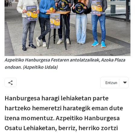
Azpeitiko Hanburgesa Festaren antolatzaileak, Azoka Plaza
ondoan. (Azpeitiko Udala)
Entzun
Hanburgesa haragi lehiaketan parte
hartzeko hemeretzi harategik eman dute
izena momentuz. Azpeitiko Hanburgesa
Osatu Lehiaketan, berriz, herriko zortzi