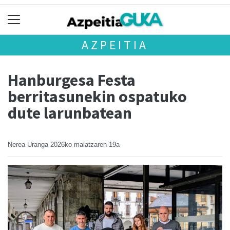
AZPEITIA
Hanburgesa Festa
berritasunekin ospatuko
dute larunbatean
Nerea Uranga
2026ko maiatzaren 19a