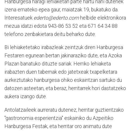
Hanburgesa haragi lehiaketan parte hartu nahi dutenek
izena emateko epea gaur, maiatzak 19, bukatuko da.
Interesatuek
ederto@ederto.com
helbide elektronikora
mezua idatzi edota 943-86 53 52 eta 671 64 34 88
telefono zenbakietara deitu beharko dute.
Bi lehiaketetako irabazleak zeintzuk diren Hanburgesa
Festaren egunean bertan jakinaraziko dute, eta Azoka
Plazan banatuko dituzte sariak. Herriko lehiaketa
irabazten duen tabernak edo jatetxeak txapelketara
aurkeztutako hanburgesa ohiko eskaintzan sartuko du
datozen asteetan, eta beraz, herritarrek hori dastatzeko
aukera izango dute.
Antolatzaileek aurreratu dutenez, herritar guztientzako
"gastronomia esperientzia" eskainiko du Azpeitiko
Hanburgesa Festak, eta herritar oro animatu dute