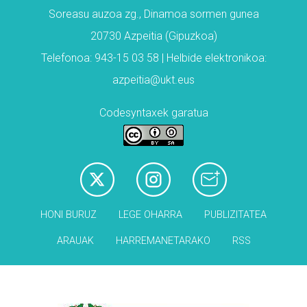
Soreasu auzoa zg., Dinamoa sormen gunea
20730 Azpeitia (Gipuzkoa)
Telefonoa: 943-15 03 58 | Helbide elektronikoa:
azpeitia@ukt.eus
Codesyntaxek garatua
HONI BURUZ
LEGE OHARRA
PUBLIZITATEA
ARAUAK
HARREMANETARAKO
RSS
Babesleak