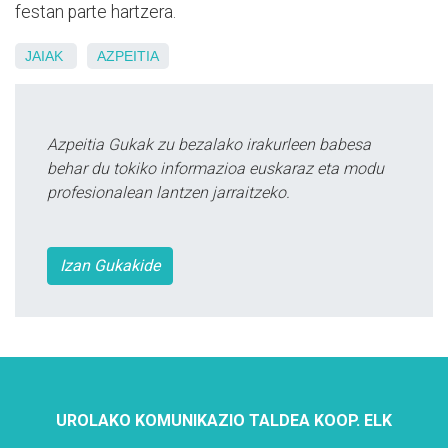
festan parte hartzera.
JAIAK
AZPEITIA
Azpeitia Gukak zu bezalako irakurleen babesa
behar du tokiko informazioa euskaraz eta modu
profesionalean lantzen jarraitzeko.
Izan Gukakide
UROLAKO KOMUNIKAZIO TALDEA KOOP. ELK