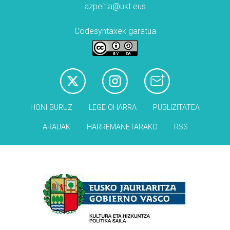
azpeitia@ukt.eus
Codesyntaxek garatua
HONI BURUZ
LEGE OHARRA
PUBLIZITATEA
ARAUAK
HARREMANETARAKO
RSS
Babesleak