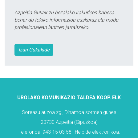
Azpeitia Gukak zu bezalako irakurleen babesa
behar du tokiko informazioa euskaraz eta modu
profesionalean lantzen jarraitzeko.
Izan Gukakide
UROLAKO KOMUNIKAZIO TALDEA KOOP. ELK
Soreasu auzoa zg., Dinamoa sormen gunea
20730 Azpeitia (Gipuzkoa)
Telefonoa: 943-15 03 58 | Helbide elektronikoa: