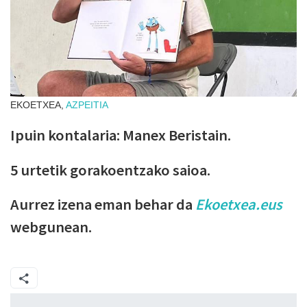
EKOETXEA,
AZPEITIA
Ipuin kontalaria: Manex Beristain.
5 urtetik gorakoentzako saioa.
Aurrez izena eman behar da
Ekoetxea.eus
webgunean.