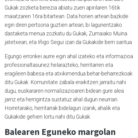
Gukak zozketa berezia abiatu zuen apirilaren 16tik
maiatzaren 16ra bitartean. Data horien artean bazkide
egin diren pertsona guztien artean, bi lagunentzako
dastaketa menua zozkatu du Gukak, Zumaiako Muina
jatetxean, eta Iñigo Segui izan da Gukakide berri saritua.
Egungo erronkei aurre egin ahal izateko eta informazioa
profesionaltasunez helarazteko, herritarren eta
eragileen babesa eta atxikimendua behar-beharrezkoak
ditu Gukak. Komunitate zabala eraikitzen jarraitu nahi
dugu, euskararen normalizazioaren bidean gure alea
jarriz eta herrigintza sustatuz ahal dugun neurrian.
Horretarako, herritarrak bidelagun izanik, ahalik eta
Gukakide gehien lortu nahi ditu Gukak.
Balearen Eguneko margolan