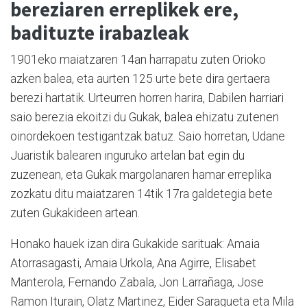
bereziaren erreplikek ere,
badituzte irabazleak
1901eko maiatzaren 14an harrapatu zuten Orioko
azken balea, eta aurten 125 urte bete dira gertaera
berezi hartatik. Urteurren horren harira, Dabilen harriari
saio berezia ekoitzi du Gukak, balea ehizatu zutenen
oinordekoen testigantzak batuz. Saio horretan, Udane
Juaristik balearen inguruko artelan bat egin du
zuzenean, eta Gukak margolanaren hamar erreplika
zozkatu ditu maiatzaren 14tik 17ra galdetegia bete
zuten Gukakideen artean.
Honako hauek izan dira Gukakide sarituak: Amaia
Atorrasagasti, Amaia Urkola, Ana Agirre, Elisabet
Manterola, Fernando Zabala, Jon Larrañaga, Jose
Ramon Iturain, Olatz Martinez, Eider Saragueta eta Mila