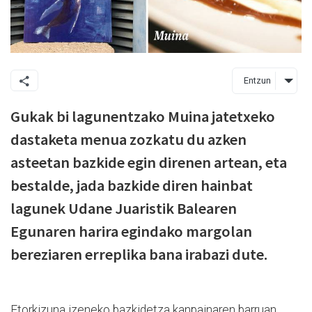
Entzun
Gukak bi lagunentzako Muina jatetxeko
dastaketa menua zozkatu du azken
asteetan bazkide egin direnen artean, eta
bestalde, jada bazkide diren hainbat
lagunek Udane Juaristik Balearen
Egunaren harira egindako margolan
bereziaren erreplika bana irabazi dute.
Etorkizuna izeneko bazkidetza kanpainaren barruan,