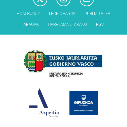
HONI BURUZ
LEGE OHARRA
PUBLIZITATEA
ARAUAK
HARREMANETARAKO
RSS
Babesleak