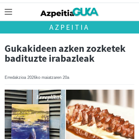
AZPEITIA
Gukakideen azken zozketek
badituzte irabazleak
Erredakzioa
2026ko maiatzaren 20a