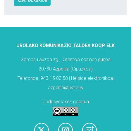
Izan Gukakide
UROLAKO KOMUNIKAZIO TALDEA KOOP. ELK
Soreasu auzoa zg., Dinamoa sormen gunea
20730 Azpeitia (Gipuzkoa)
Telefonoa: 943-15 03 58 | Helbide elektronikoa:
azpeitia@ukt.eus
Codesyntaxek garatua