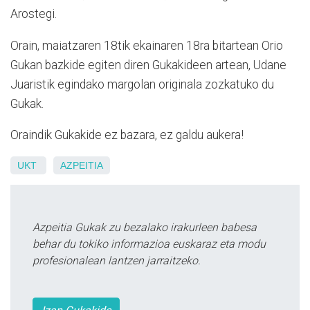
Arostegi.
Orain, maiatzaren 18tik ekainaren 18ra bitartean Orio
Gukan bazkide egiten diren Gukakideen artean, Udane
Juaristik egindako margolan originala zozkatuko du
Gukak.
Oraindik Gukakide ez bazara, ez galdu aukera!
UKT
AZPEITIA
Azpeitia Gukak zu bezalako irakurleen babesa
behar du tokiko informazioa euskaraz eta modu
profesionalean lantzen jarraitzeko.