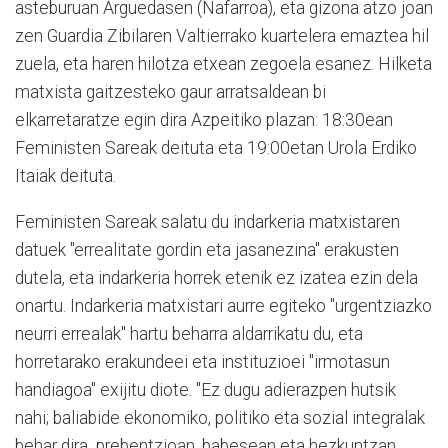
asteburuan Arguedasen (Nafarroa), eta gizona atzo joan
zen Guardia Zibilaren Valtierrako kuartelera emaztea hil
zuela, eta haren hilotza etxean zegoela esanez. Hilketa
matxista gaitzesteko gaur arratsaldean bi
elkarretaratze egin dira Azpeitiko plazan: 18:30ean
Feministen Sareak deituta eta 19:00etan Urola Erdiko
Itaiak deituta.
Feministen Sareak salatu du indarkeria matxistaren
datuek "errealitate gordin eta jasanezina" erakusten
dutela, eta indarkeria horrek etenik ez izatea ezin dela
onartu. Indarkeria matxistari aurre egiteko "urgentziazko
neurri errealak" hartu beharra aldarrikatu du, eta
horretarako erakundeei eta instituzioei "irmotasun
handiagoa" exijitu diote. "Ez dugu adierazpen hutsik
nahi; baliabide ekonomiko, politiko eta sozial integralak
behar dira prebentzioan, babesean eta hezkuntzan