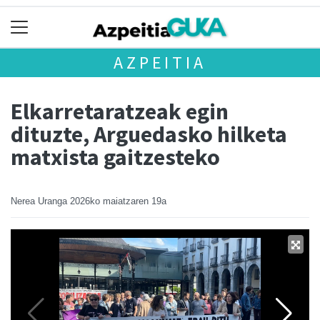
AZPEITIA
Elkarretaratzeak egin
dituzte, Arguedasko hilketa
matxista gaitzesteko
Nerea Uranga
2026ko maiatzaren 19a