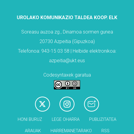
UROLAKO KOMUNIKAZIO TALDEA KOOP. ELK
Soreasu auzoa zg., Dinamoa sormen gunea
20730 Azpeitia (Gipuzkoa)
Telefonoa: 943-15 03 58 | Helbide elektronikoa:
azpeitia@ukt.eus
Codesyntaxek garatua
HONI BURUZ
LEGE OHARRA
PUBLIZITATEA
ARAUAK
HARREMANETARAKO
RSS