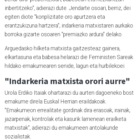
inbertitzeko", adierazi dute. Jendarte osoari, berriz, dei
egiten diote "konplizitate oro apurtzera eta
erantzukizuna hartzera", indarkeria matxistaren aurkako
borroka gizarte osoaren "premiazko ardura" delako.
Arguedasko hilketa matxista gaitzesteaz gainera,
elkartasuna eta babesa helarazi die Feministen Sareak
hildako emakumearen senide, lagun eta hurbilekoei.
"Indarkeria matxista orori aurre"
Urola Erdiko Itaiak ohartarazi du aurten dagoeneko bost
emakume direla Euskal Herrian eraildakoak.
"Emakumeon errealitate gordinak dira erasoak, irainak,
jazarpenak, kontrolak eta kasurik larrienean erailketa
matxistak", adierazi du emakumeen antolakunde
sozialistak.