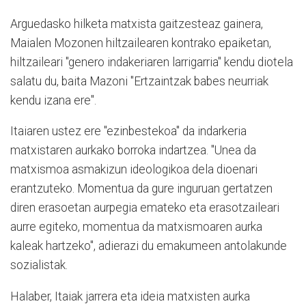
Arguedasko hilketa matxista gaitzesteaz gainera,
Maialen Mozonen hiltzailearen kontrako epaiketan,
hiltzaileari "genero indakeriaren larrigarria" kendu diotela
salatu du, baita Mazoni "Ertzaintzak babes neurriak
kendu izana ere".
Itaiaren ustez ere "ezinbestekoa" da indarkeria
matxistaren aurkako borroka indartzea. "Unea da
matxismoa asmakizun ideologikoa dela dioenari
erantzuteko. Momentua da gure inguruan gertatzen
diren erasoetan aurpegia emateko eta erasotzaileari
aurre egiteko, momentua da matxismoaren aurka
kaleak hartzeko", adierazi du emakumeen antolakunde
sozialistak.
Halaber, Itaiak jarrera eta ideia matxisten aurka