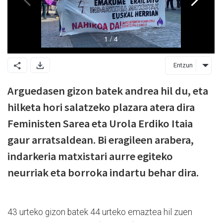
Entzun
Arguedasen gizon batek andrea hil du, eta
hilketa hori salatzeko plazara atera dira
Feministen Sarea eta Urola Erdiko Itaia
gaur arratsaldean. Bi eragileen arabera,
indarkeria matxistari aurre egiteko
neurriak eta borroka indartu behar dira.
43 urteko gizon batek 44 urteko emaztea hil zuen