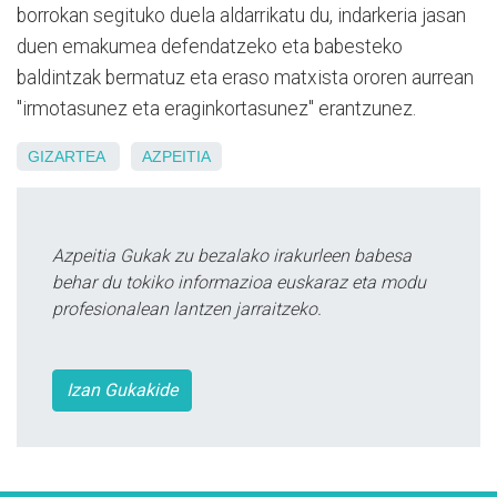
borrokan segituko duela aldarrikatu du, indarkeria jasan
duen emakumea defendatzeko eta babesteko
baldintzak bermatuz eta eraso matxista ororen aurrean
"irmotasunez eta eraginkortasunez" erantzunez.
GIZARTEA
AZPEITIA
Azpeitia Gukak zu bezalako irakurleen babesa
behar du tokiko informazioa euskaraz eta modu
profesionalean lantzen jarraitzeko.
Izan Gukakide