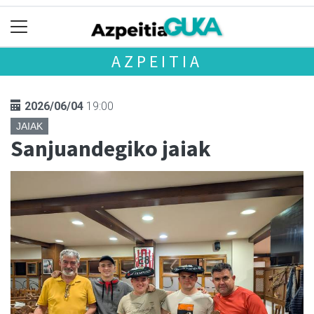
AZPEITIA
2026/06/04
19:00
JAIAK
Sanjuandegiko jaiak