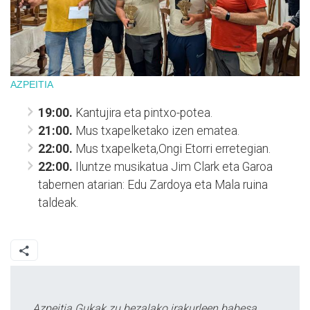
AZPEITIA
19:00.
Kantujira eta pintxo-potea.
21:00.
Mus txapelketako izen ematea.
22:00.
Mus txapelketa,Ongi Etorri erretegian.
22:00.
Iluntze musikatua Jim Clark eta Garoa
tabernen atarian: Edu Zardoya eta Mala ruina
taldeak.
Azpeitia Gukak zu bezalako irakurleen babesa