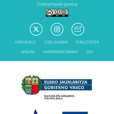
Codesyntaxek garatua
HONI BURUZ
LEGE OHARRA
PUBLIZITATEA
ARAUAK
HARREMANETARAKO
RSS
Babesleak