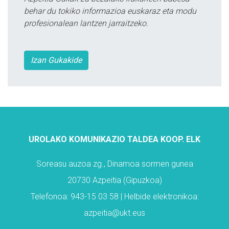
behar du tokiko informazioa euskaraz eta modu
profesionalean lantzen jarraitzeko.
Izan Gukakide
UROLAKO KOMUNIKAZIO TALDEA KOOP. ELK
Soreasu auzoa zg., Dinamoa sormen gunea
20730 Azpeitia (Gipuzkoa)
Telefonoa: 943-15 03 58 | Helbide elektronikoa:
azpeitia@ukt.eus