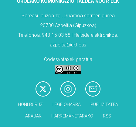
UROLAKO KOMUNIKAZIO TALDEA KOOP. ELK
Soreasu auzoa zg., Dinamoa sormen gunea
20730 Azpeitia (Gipuzkoa)
Telefonoa: 943-15 03 58 | Helbide elektronikoa:
azpeitia@ukt.eus
Codesyntaxek garatua
HONI BURUZ
LEGE OHARRA
PUBLIZITATEA
ARAUAK
HARREMANETARAKO
RSS
Babesleak