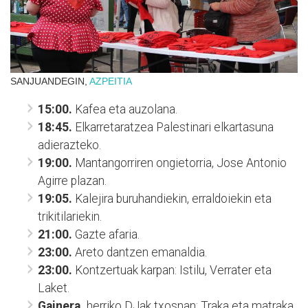
SANJUANDEGIN,
AZPEITIA
15:00.
Kafea eta auzolana.
18:45.
Elkarretaratzea Palestinari elkartasuna
adierazteko.
19:00.
Mantangorriren ongietorria, Jose Antonio
Agirre plazan.
19:05.
Kalejira buruhandiekin, erraldoiekin eta
trikitilariekin.
21:00.
Gazte afaria.
23:00.
Areto dantzen emanaldia.
23:00.
Kontzertuak karpan: Istilu, Verrater eta
Laket.
Gainera,
herriko DJak txosnan: Traka eta matraka,