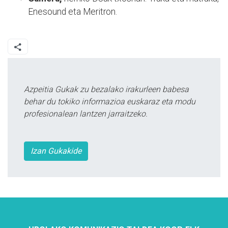
Enesound eta Meritron.
Azpeitia Gukak zu bezalako irakurleen babesa
behar du tokiko informazioa euskaraz eta modu
profesionalean lantzen jarraitzeko.
Izan Gukakide