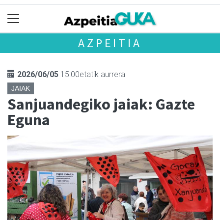
AZPEITIA
2026/06/05
15:00etatik aurrera
JAIAK
Sanjuandegiko jaiak: Gazte
Eguna