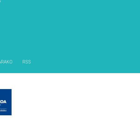
s
ARAKO
RSS