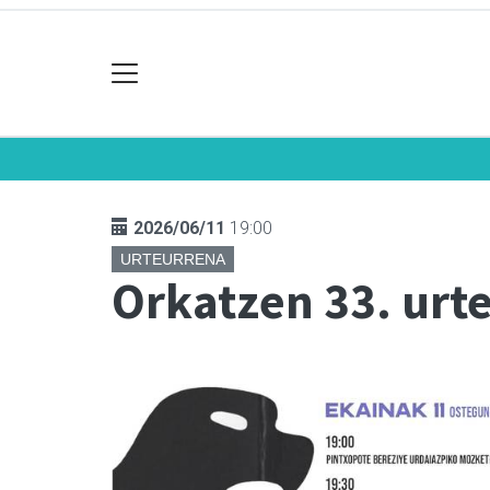
2026/06/11
19:00
URTEURRENA
Orkatzen 33. urt