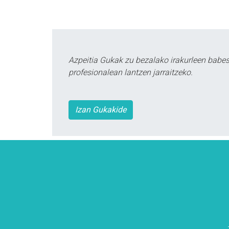
Azpeitia Gukak zu bezalako irakurleen babe
profesionalean lantzen jarraitzeko.
Izan Gukakide