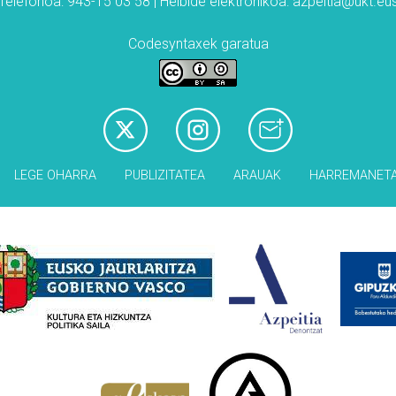
Telefonoa: 943-15 03 58 | Helbide elektronikoa: azpeitia@ukt.eu
Codesyntaxek garatua
LEGE OHARRA
PUBLIZITATEA
ARAUAK
HARREMANET
Babesleak