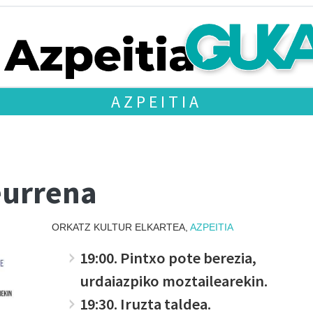
AZPEITIA
eurrena
ORKATZ KULTUR ELKARTEA,
AZPEITIA
19:00. Pintxo pote berezia,
urdaiazpiko moztailearekin.
19:30. Iruzta taldea.