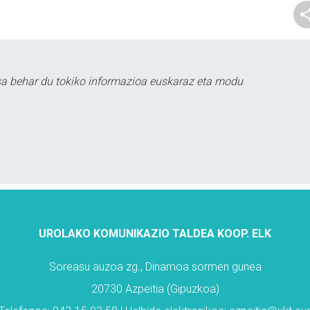
sa behar du tokiko informazioa euskaraz eta modu
UROLAKO KOMUNIKAZIO TALDEA KOOP. ELK
Soreasu auzoa zg., Dinamoa sormen gunea
20730 Azpeitia (Gipuzkoa)