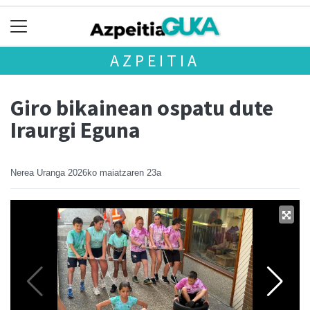
AZPEITIA
Giro bikainean ospatu dute
Iraurgi Eguna
Nerea Uranga
2026ko maiatzaren 23a