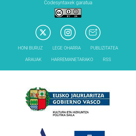
Codesyntaxek garatua
HONI BURUZ
LEGE OHARRA
PUBLIZITATEA
ARAUAK
HARREMANETARAKO
RSS
Babesleak