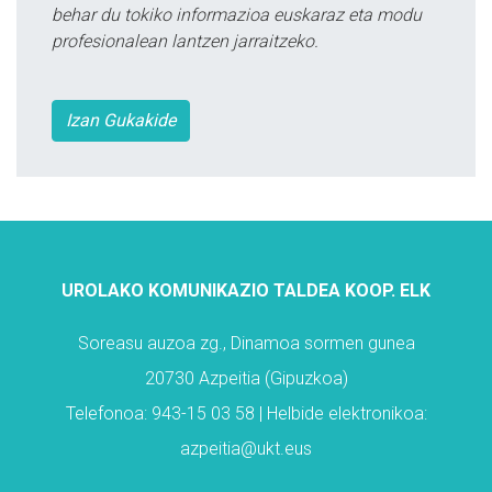
behar du tokiko informazioa euskaraz eta modu
profesionalean lantzen jarraitzeko.
Izan Gukakide
UROLAKO KOMUNIKAZIO TALDEA KOOP. ELK
Soreasu auzoa zg., Dinamoa sormen gunea
20730 Azpeitia (Gipuzkoa)
Telefonoa: 943-15 03 58 | Helbide elektronikoa:
azpeitia@ukt.eus