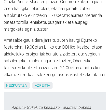
Olazko Andre Mariaren plazan. Ondoren, kalejiran joan
ziren Iraurgiko jolastokira, eta han jarraitu zuten
antolatutako ekintzekin. 17:00etatik aurrera merienda,
patata tortilla lehiaketa, puzgarriak eta aurpegi
margoketa egin zituzten.
Arratsalde-gau aldera jarraitu zuten Iraurgi Eguneko
festarekin: 19:00etan LHko eta DBHko ikasleei etapa
aldaketako oroigarriak banatu zizkieten, eta segidan
batxilergoko ikasleak agurtu zituzten, Obaneuke
taldearen kontzertua izan zen. 21:00etan afaritarako
elkartu ziren ikasleak zein gurasoak ikastetxeko atarian.
HEZKUNTZA
AZPEITIA
Azpeitia Gukak zu bezalako irakurleen babesa