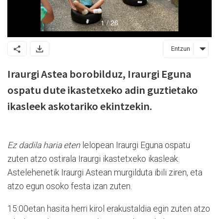
Entzun
Iraurgi Astea borobilduz, Iraurgi Eguna
ospatu dute ikastetxeko adin guztietako
ikasleek askotariko ekintzekin.
Ez dadila haria eten
lelopean Iraurgi Eguna ospatu
zuten atzo ostirala Iraurgi ikastetxeko ikasleak.
Astelehenetik Iraurgi Astean murgilduta ibili ziren, eta
atzo egun osoko festa izan zuten.
15:00etan hasita herri kirol erakustaldia egin zuten atzo