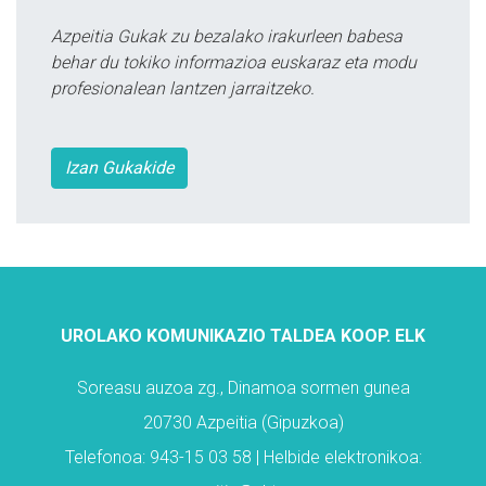
Azpeitia Gukak zu bezalako irakurleen babesa
behar du tokiko informazioa euskaraz eta modu
profesionalean lantzen jarraitzeko.
Izan Gukakide
UROLAKO KOMUNIKAZIO TALDEA KOOP. ELK
Soreasu auzoa zg., Dinamoa sormen gunea
20730 Azpeitia (Gipuzkoa)
Telefonoa: 943-15 03 58 | Helbide elektronikoa: