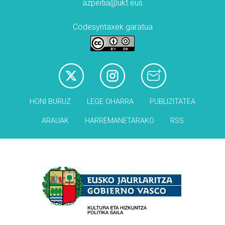
azpeitia@ukt.eus
Codesyntaxek garatua
HONI BURUZ
LEGE OHARRA
PUBLIZITATEA
ARAUAK
HARREMANETARAKO
RSS
Babesleak