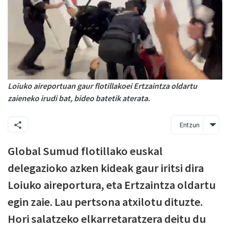
Loiuko aireportuan gaur flotillakoei Ertzaintza oldartu
zaieneko irudi bat, bideo batetik aterata.
Entzun
Global Sumud flotillako euskal
delegazioko azken kideak gaur iritsi dira
Loiuko aireportura, eta Ertzaintza oldartu
egin zaie. Lau pertsona atxilotu dituzte.
Hori salatzeko elkarretaratzera deitu du