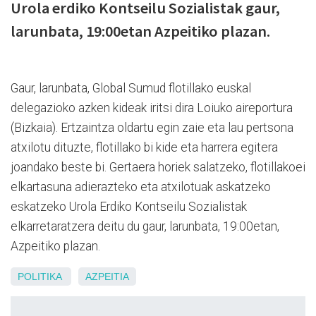
Urola erdiko Kontseilu Sozialistak gaur,
larunbata, 19:00etan Azpeitiko plazan.
Gaur, larunbata, Global Sumud flotillako euskal
delegazioko azken kideak iritsi dira Loiuko aireportura
(Bizkaia). Ertzaintza oldartu egin zaie eta lau pertsona
atxilotu dituzte, flotillako bi kide eta harrera egitera
joandako beste bi. Gertaera horiek salatzeko, flotillakoei
elkartasuna adierazteko eta atxilotuak askatzeko
eskatzeko Urola Erdiko Kontseilu Sozialistak
elkarretaratzera deitu du gaur, larunbata, 19:00etan,
Azpeitiko plazan.
POLITIKA
AZPEITIA