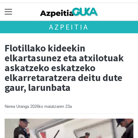
AZPEITIA
Flotillako kideekin
elkartasunez eta atxilotuak
askatzeko eskatzeko
elkarretaratzera deitu dute
gaur, larunbata
Nerea Uranga
2026ko maiatzaren 23a