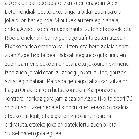
aukera on bat edo beste izan zuen erasoan; Alex
Letamendiak, esaterako, langara bidali zuen baloia
jokaldi on bat eginda. Minutuek aurrera egin ahala,
ordea, Azpeitikoen zutabea hautsi zuten etxekoek, eta
Riberarenek nahi baino gehiago sufritu zuten atzean.
Etxeko taldea erasora irauli zen, eta bere zelaian sartu
zuen Azpeitiko taldea. Baloiak segundo gutxi irauten
zuen Garmendipekoen oinetan, eta jokoaren ekimena
izan zuen jokaldietan, zuzenegi jokatu zuten, gauzak
azkar egin nahian. Patxada gehiago falta izan zitzaion
Lagun Onaki bat eta hutsekoarekin. Kanporaketa,
kontrara, hankaz gora jarri zitzaion Azpeitiko taldeari 76.
minutuan. Ezker hegaletik ondu zuen erasoko jokaldia
etxeko taldeak, eta bigarren zutoinaren parera
erdiratuta, etxeko jokalari batek lortu zuen bi eta
hutsekoaren gola egitea.