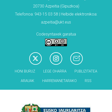
20730 Azpeitia (Gipuzkoa)
Telefonoa: 943-15 03 58 | Helbide elektronikoa:
azpeitia@ukt.eus
Codesyntaxek garatua
HONI BURUZ
LEGE OHARRA
PUBLIZITATEA
ARAUAK
HARREMANETARAKO
RSS
Babesleak