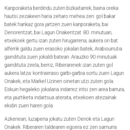
Kanporaketa berdindu zuten bizkaitarrek, baina oreka
hautsi zezakeen haria zeharo mehea zen: gol bakar
batek hankaz gora jartzen zuen kanporaketa, bai
Deriorentzat, bai Lagun Onakentzat. 80. minutuan,
etxekoek gertu izan zuten hirugarrena; aukera on bat
alferrik galdu zuen erasoko jokalari batek, Arabiourrutia
gaindituta zuen jokaldi batean. Arauzko 90 minutuak
gaindituta zirela, berriz, Riberarenek izan zuten gol
aukera latza: kontraeraso garbi-garbia sortu zuen Lagun
Onakek, eta Markel Uzinen oinetan utzi zuten gola.
Eskuin hegaleko jokalaria indarrez iritsi zen area barrura,
eta jaurtiketa indartsua aterata, etxekoen atezainak
ekidin zuen haren gola.
Azkenean, luzapena jokatu zuten Deriok eta Lagun
Onakek. Riberaren taldearen egoera ez zen samurra.