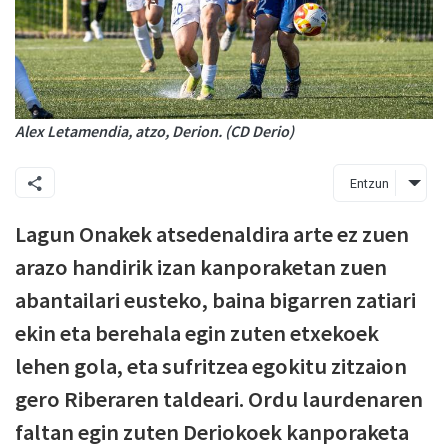
Alex Letamendia, atzo, Derion. (CD Derio)
Entzun
Lagun Onakek atsedenaldira arte ez zuen
arazo handirik izan kanporaketan zuen
abantailari eusteko, baina bigarren zatiari
ekin eta berehala egin zuten etxekoek
lehen gola, eta sufritzea egokitu zitzaion
gero Riberaren taldeari. Ordu laurdenaren
faltan egin zuten Deriokoek kanporaketa