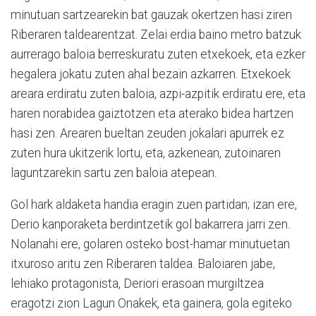
minutuan sartzearekin bat gauzak okertzen hasi ziren
Riberaren taldearentzat. Zelai erdia baino metro batzuk
aurrerago baloia berreskuratu zuten etxekoek, eta ezker
hegalera jokatu zuten ahal bezain azkarren. Etxekoek
areara erdiratu zuten baloia, azpi-azpitik erdiratu ere, eta
haren norabidea gaiztotzen eta aterako bidea hartzen
hasi zen. Arearen bueltan zeuden jokalari apurrek ez
zuten hura ukitzerik lortu, eta, azkenean, zutoinaren
laguntzarekin sartu zen baloia atepean.
Gol hark aldaketa handia eragin zuen partidan; izan ere,
Derio kanporaketa berdintzetik gol bakarrera jarri zen.
Nolanahi ere, golaren osteko bost-hamar minutuetan
itxuroso aritu zen Riberaren taldea. Baloiaren jabe,
lehiako protagonista, Deriori erasoan murgiltzea
eragotzi zion Lagun Onakek, eta gainera, gola egiteko