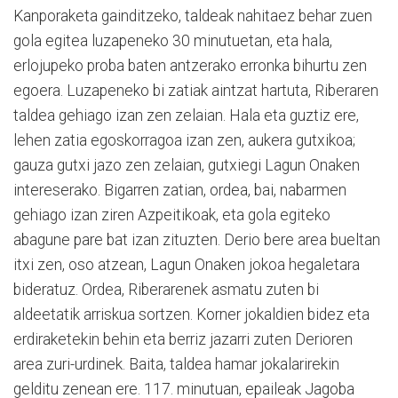
Kanporaketa gainditzeko, taldeak nahitaez behar zuen
gola egitea luzapeneko 30 minutuetan, eta hala,
erlojupeko proba baten antzerako erronka bihurtu zen
egoera. Luzapeneko bi zatiak aintzat hartuta, Riberaren
taldea gehiago izan zen zelaian. Hala eta guztiz ere,
lehen zatia egoskorragoa izan zen, aukera gutxikoa;
gauza gutxi jazo zen zelaian, gutxiegi Lagun Onaken
intereserako. Bigarren zatian, ordea, bai, nabarmen
gehiago izan ziren Azpeitikoak, eta gola egiteko
abagune pare bat izan zituzten. Derio bere area bueltan
itxi zen, oso atzean, Lagun Onaken jokoa hegaletara
bideratuz. Ordea, Riberarenek asmatu zuten bi
aldeetatik arriskua sortzen. Korner jokaldien bidez eta
erdiraketekin behin eta berriz jazarri zuten Derioren
area zuri-urdinek. Baita, taldea hamar jokalarirekin
gelditu zenean ere. 117. minutuan, epaileak Jagoba