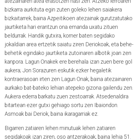
atezainaren atea erasotzen hasi zen. Atzeko lerroaren
bizkarra aurkituta egin zuten goleko lehen saiakera
bizkaitarrek, baina Azpeitikoen atezainak gurutzatutako
jaurtiketa hari erantzun ona emanda uxatu zituen
beldurrak. Handik gutxira, korner baten segidako
jokaldian area ertzetik saiatu ziren Deriokoak, eta behe-
behetik egindako jaurtiketa zutoinaren albotik joan zen
kanpora. Lagun Onakek ere berehala izan zuen bere gol
aukera; Jon Sorazuren eskutik ezker hegaletik
kontraerasoan irten zen Lagun Onak, baina atezainaren
aurkako bat-bateko lehian atepeko gizona gailendu zen.
Aukera ederra barkatu zuen zestoarrak. Atsedenaldira
bitartean ezer gutxi gehiago sortu zen Ibaiondon.
Asmoak bai Deriok, baina ikaragarriak ez.
Bigarren zatiaren lehen minutuak lehen zatiaren
segidakoak izan ziren, oso antzerakoak, baina lehia 51.