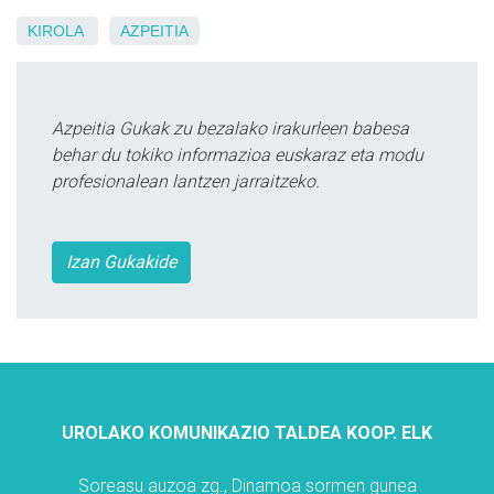
KIROLA
AZPEITIA
Azpeitia Gukak zu bezalako irakurleen babesa
behar du tokiko informazioa euskaraz eta modu
profesionalean lantzen jarraitzeko.
Izan Gukakide
UROLAKO KOMUNIKAZIO TALDEA KOOP. ELK
Soreasu auzoa zg., Dinamoa sormen gunea