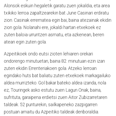
Alonsok eskuin hegaletik garatu zuen jokaldia, eta area
txikiko lerroa zapaltzearekin bat June Casinari erdiratu
zion. Casinak errematea egin bai, baina atezainak ekidin
zion gola. Nolanahi ere, jokaldi hartan etxekoek ez
zuten baloia urruntzen asmatu, eta azkenean, beren
atean egin zuten gola.
Azpeitikoek ondo eutsi zioten lehiaren orekari
ondorengo minutuetan, baina 82. minutuan ezin izan
zuten ekidin Errenteriakoen gola. Atzeko lerroan
egindako huts bat baliatu zuten etxekoek markagailuko
aldea murrizteko. Gol bakar bateko aldea izanda, nola
ez, Touringek asko estutu zuen Lagun Onak, baina,
sufrituta, garaipena erdietsi zuen Aitor Zubizarretaren
taldeak. 52 punturekin, sailkapeneko zazpigarren
postuan amaitu du Azpeitiko taldeak denboraldia.