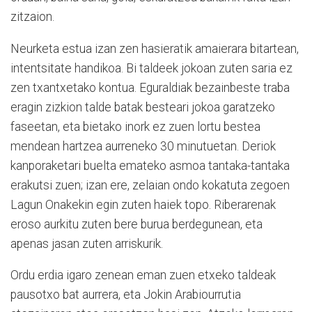
zitzaion.
Neurketa estua izan zen hasieratik amaierara bitartean,
intentsitate handikoa. Bi taldeek jokoan zuten saria ez
zen txantxetako kontua. Eguraldiak bezainbeste traba
eragin zizkion talde batak besteari jokoa garatzeko
faseetan, eta bietako inork ez zuen lortu bestea
mendean hartzea aurreneko 30 minutuetan. Deriok
kanporaketari buelta emateko asmoa tantaka-tantaka
erakutsi zuen; izan ere, zelaian ondo kokatuta zegoen
Lagun Onakekin egin zuten haiek topo. Riberarenak
eroso aurkitu zuten bere burua berdegunean, eta
apenas jasan zuten arriskurik.
Ordu erdia igaro zenean eman zuen etxeko taldeak
pausotxo bat aurrera, eta Jokin Arabiourrutia