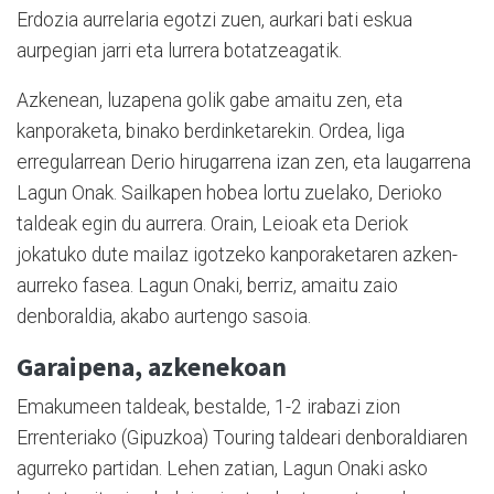
Erdozia aurrelaria egotzi zuen, aurkari bati eskua
aurpegian jarri eta lurrera botatzeagatik.
Azkenean, luzapena golik gabe amaitu zen, eta
kanporaketa, binako berdinketarekin. Ordea, liga
erregularrean Derio hirugarrena izan zen, eta laugarrena
Lagun Onak. Sailkapen hobea lortu zuelako, Derioko
taldeak egin du aurrera. Orain, Leioak eta Deriok
jokatuko dute mailaz igotzeko kanporaketaren azken-
aurreko fasea. Lagun Onaki, berriz, amaitu zaio
denboraldia, akabo aurtengo sasoia.
Garaipena, azkenekoan
Emakumeen taldeak, bestalde, 1-2 irabazi zion
Errenteriako (Gipuzkoa) Touring taldeari denboraldiaren
agurreko partidan. Lehen zatian, Lagun Onaki asko