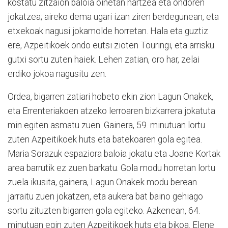
kostatu zitzaion baloia oinetan hartzea eta ondoren
jokatzea; aireko dema ugari izan ziren berdegunean, eta
etxekoak nagusi jokamolde horretan. Hala eta guztiz
ere, Azpeitikoek ondo eutsi zioten Touringi, eta arrisku
gutxi sortu zuten haiek. Lehen zatian, oro har, zelai
erdiko jokoa nagusitu zen.
Ordea, bigarren zatiari hobeto ekin zion Lagun Onakek,
eta Errenteriakoen atzeko lerroaren bizkarrera jokatuta
min egiten asmatu zuen. Gainera, 59. minutuan lortu
zuten Azpeitikoek huts eta batekoaren gola egitea.
Maria Sorazuk espaziora baloia jokatu eta Joane Kortak
area barrutik ez zuen barkatu. Gola modu horretan lortu
zuela ikusita, gainera, Lagun Onakek modu berean
jarraitu zuen jokatzen, eta aukera bat baino gehiago
sortu zituzten bigarren gola egiteko. Azkenean, 64.
minutuan egin zuten Azpeitikoek huts eta bikoa. Elene