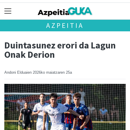
AZPEITIA
Duintasunez erori da Lagun
Onak Derion
Andoni Elduaien
2026ko maiatzaren 25a