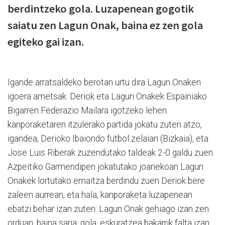
berdintzeko gola. Luzapenean gogotik
saiatu zen Lagun Onak, baina ez zen gola
egiteko gai izan.
Igande arratsaldeko berotan urtu dira Lagun Onaken
igoera ametsak. Deriok eta Lagun Onakek Espainiako
Bigarren Federazio Mailara igotzeko lehen
kanporaketaren itzulerako partida jokatu zuten atzo,
igandea, Derioko Ibaiondo futbol zelaian (Bizkaia), eta
Jose Luis Riberak zuzendutako taldeak 2-0 galdu zuen.
Azpeitiko Garmendipen jokatutako joanekoan Lagun
Onakek lortutako emaitza berdindu zuen Deriok bere
zaleen aurrean, eta hala, kanporaketa luzapenean
ebatzi behar izan zuten. Lagun Onak gehiago izan zen
orduan, baina saria, gola, eskuratzea bakarrik falta izan