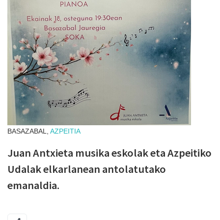
BASAZABAL,
AZPEITIA
Juan Antxieta musika eskolak eta Azpeitiko
Udalak elkarlanean antolatutako
emanaldia.