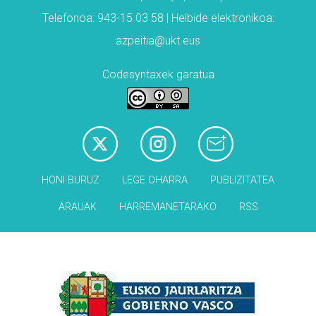
Telefonoa: 943-15 03 58 | Helbide elektronikoa:
azpeitia@ukt.eus
Codesyntaxek garatua
HONI BURUZ
LEGE OHARRA
PUBLIZITATEA
ARAUAK
HARREMANETARAKO
RSS
Babesleak