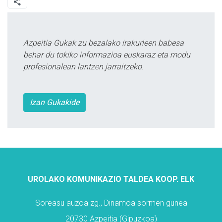
Azpeitia Gukak zu bezalako irakurleen babesa
behar du tokiko informazioa euskaraz eta modu
profesionalean lantzen jarraitzeko.
Izan Gukakide
UROLAKO KOMUNIKAZIO TALDEA KOOP. ELK
Soreasu auzoa zg., Dinamoa sormen gunea
20730 Azpeitia (Gipuzkoa)