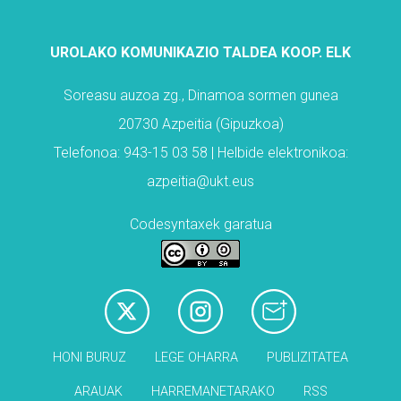
UROLAKO KOMUNIKAZIO TALDEA KOOP. ELK
Soreasu auzoa zg., Dinamoa sormen gunea
20730 Azpeitia (Gipuzkoa)
Telefonoa: 943-15 03 58 | Helbide elektronikoa:
azpeitia@ukt.eus
Codesyntaxek garatua
HONI BURUZ
LEGE OHARRA
PUBLIZITATEA
ARAUAK
HARREMANETARAKO
RSS