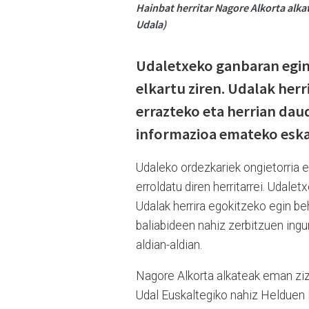
Hainbat herritar Nagore Alkorta alka
Udala)
Udaletxeko ganbaran egin 
elkartu ziren. Udalak her
errazteko eta herrian dau
informazioa emateko eskai
Udaleko ordezkariek ongietorria eg
erroldatu diren herritarrei. Udale
Udalak herrira egokitzeko egin be
baliabideen nahiz zerbitzuen ing
aldian-aldian.
Nagore Alkorta alkateak eman zizk
Udal Euskaltegiko nahiz Helduen 