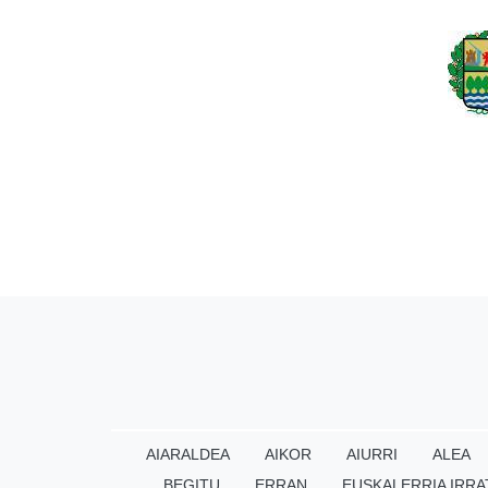
AIARALDEA
AIKOR
AIURRI
ALEA
BEGITU
ERRAN
EUSKALERRIA IRRA