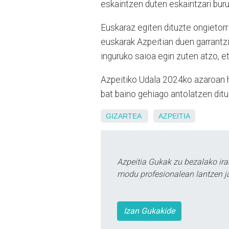
eskaintzen duten eskaintzari buru
Euskaraz egiten dituzte ongietorri 
euskarak Azpeitian duen garrantzi
inguruko saioa egin zuten atzo, 
Azpeitiko Udala 2024ko azaroan ha
bat baino gehiago antolatzen ditu
GIZARTEA
AZPEITIA
Azpeitia Gukak zu bezalako ira
modu profesionalean lantzen ja
Izan Gukakide