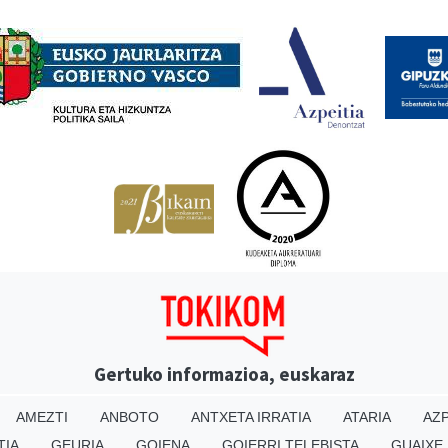
Babesleak
Gertuko informazioa, euskaraz
AMEZTI
ANBOTO
ANTXETA IRRATIA
ATARIA
AZP
TIA
GEURIA
GOIENA
GOIERRI TELEBISTA
GUAIXE