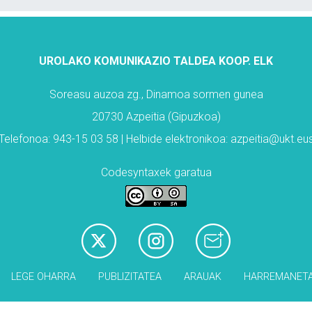
UROLAKO KOMUNIKAZIO TALDEA KOOP. ELK
Soreasu auzoa zg., Dinamoa sormen gunea
20730 Azpeitia (Gipuzkoa)
Telefonoa: 943-15 03 58 | Helbide elektronikoa: azpeitia@ukt.eu
Codesyntaxek garatua
LEGE OHARRA
PUBLIZITATEA
ARAUAK
HARREMANET