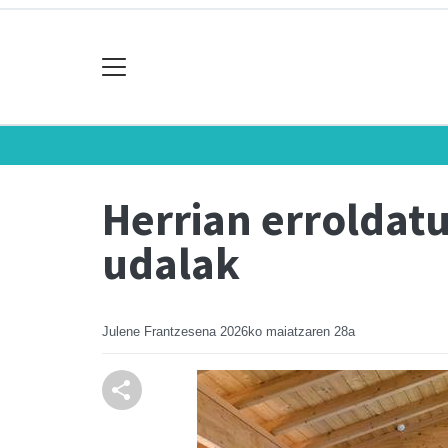
Herrian erroldatu
udalak
Julene Frantzesena
2026ko maiatzaren 28a