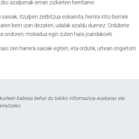
zko azalpenak eman zizkieten herritarrei.
saioak, itzulpen zerbitzua eskainita, herrira iritsi berriek
aren berri izan dezaten, udalak azaldu duenez. Ordubete
eta ondoren, mokadua egin zuten hara joandakoek.
si zen harrera saioak egiten, eta ordutik, urtean ongietorri
.
kurleen babesa behar du tokiko informazioa euskaraz eta
rraitzeko.