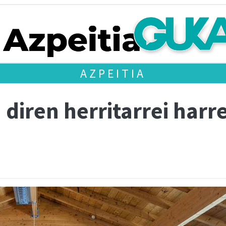
AZPEITIA
 diren herritarrei harre