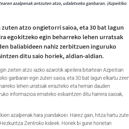
tearen azalpenak antzuten atzo, udaletxeko ganbaran. (Azpeitiko
zuten atzo ongietorri saioa, eta 30 bat lagun
rira egokitzeko egin beharreko lehen urratsak
den baliabideen nahiz zerbitzuen inguruko
ntzen ditu saio horiek, aldian-aldian.
in zieten atzo iazko azarotik apirilera bitartean Azpeitian
txeko ganbaran egin zuten saioa, eta 30 bat lagun elkartu ziren
harreko lehen urratsak errazteko eta herrian dauden
uruko informazioa emateko eskaintzen ditu harrera saioak,
ien azalpenak hara joandakoei. Harez gain, hitza hartu zut
Hezkuntza Zentroko kideek. Horiek bi gune horietan