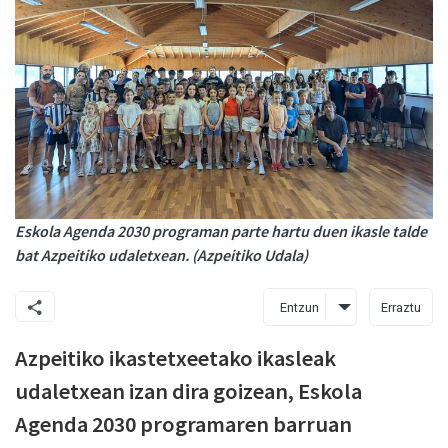
Eskola Agenda 2030 programan parte hartu duen ikasle talde
bat Azpeitiko udaletxean. (Azpeitiko Udala)
Entzun
Erraztu
Azpeitiko ikastetxeetako ikasleak
udaletxean izan dira goizean, Eskola
Agenda 2030 programaren barruan