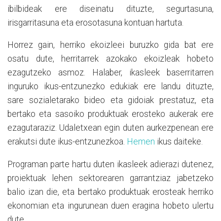
ibilbideak ere diseinatu dituzte, segurtasuna,
irisgarritasuna eta erosotasuna kontuan hartuta.
Horrez gain, herriko ekoizleei buruzko gida bat ere
osatu dute, herritarrek azokako ekoizleak hobeto
ezagutzeko asmoz. Halaber, ikasleek baserritarren
inguruko ikus-entzunezko edukiak ere landu dituzte,
sare sozialetarako bideo eta gidoiak prestatuz, eta
bertako eta sasoiko produktuak erosteko aukerak ere
ezagutaraziz. Udaletxean egin duten aurkezpenean ere
erakutsi dute ikus-entzunezkoa.
Hemen
ikus daiteke.
Programan parte hartu duten ikasleek adierazi dutenez,
proiektuak lehen sektorearen garrantziaz jabetzeko
balio izan die, eta bertako produktuak erosteak herriko
ekonomian eta ingurunean duen eragina hobeto ulertu
dute.