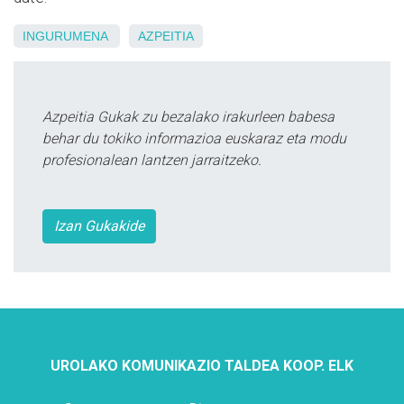
INGURUMENA
AZPEITIA
Azpeitia Gukak zu bezalako irakurleen babesa
behar du tokiko informazioa euskaraz eta modu
profesionalean lantzen jarraitzeko.
Izan Gukakide
UROLAKO KOMUNIKAZIO TALDEA KOOP. ELK