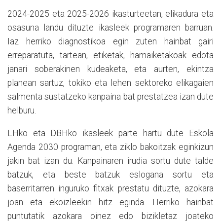
2024-2025 eta 2025-2026 ikasturteetan, elikadura eta
osasuna landu dituzte ikasleek programaren barruan.
Iaz herriko diagnostikoa egin zuten hainbat gairi
erreparatuta, tartean, etiketak, hamaiketakoak edota
janari soberakinen kudeaketa, eta aurten, ekintza
planean sartuz, tokiko eta lehen sektoreko elikagaien
salmenta sustatzeko kanpaina bat prestatzea izan dute
helburu.
LHko eta DBHko ikasleek parte hartu dute Eskola
Agenda 2030 programan, eta ziklo bakoitzak eginkizun
jakin bat izan du. Kanpainaren irudia sortu dute talde
batzuk, eta beste batzuk eslogana sortu eta
baserritarren inguruko fitxak prestatu dituzte, azokara
joan eta ekoizleekin hitz eginda. Herriko hainbat
puntutatik azokara oinez edo bizikletaz joateko