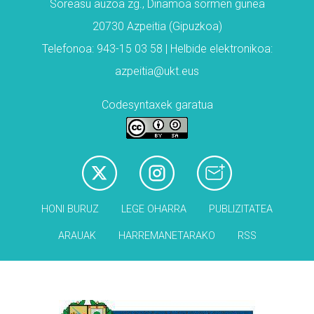
Soreasu auzoa zg., Dinamoa sormen gunea
20730 Azpeitia (Gipuzkoa)
Telefonoa: 943-15 03 58 | Helbide elektronikoa:
azpeitia@ukt.eus
Codesyntaxek garatua
HONI BURUZ
LEGE OHARRA
PUBLIZITATEA
ARAUAK
HARREMANETARAKO
RSS
Babesleak