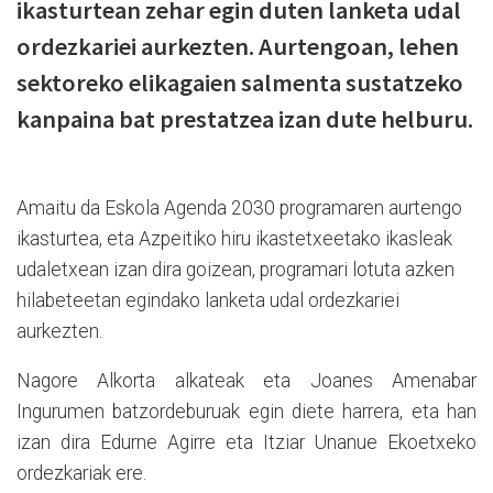
ikasturtean zehar egin duten lanketa udal
ordezkariei aurkezten. Aurtengoan, lehen
sektoreko elikagaien salmenta sustatzeko
kanpaina bat prestatzea izan dute helburu.
Amaitu da Eskola Agenda 2030 programaren aurtengo
ikasturtea, eta Azpeitiko hiru ikastetxeetako ikasleak
udaletxean izan dira goizean, programari lotuta azken
hilabeteetan egindako lanketa udal ordezkariei
aurkezten.
Nagore Alkorta alkateak eta Joanes Amenabar
Ingurumen batzordeburuak egin diete harrera, eta han
izan dira Edurne Agirre eta Itziar Unanue Ekoetxeko
ordezkariak ere.