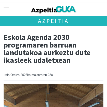
AZPEITIA
Eskola Agenda 2030
programaren barruan
landutakoa aurkeztu dute
ikasleek udaletxean
Iraia Oteiza
2026ko maiatzaren 28a