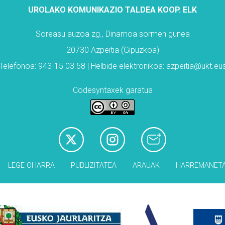
UROLAKO KOMUNIKAZIO TALDEA KOOP. ELK
Soreasu auzoa zg., Dinamoa sormen gunea
20730 Azpeitia (Gipuzkoa)
Telefonoa: 943-15 03 58 | Helbide elektronikoa: azpeitia@ukt.eu
Codesyntaxek garatua
LEGE OHARRA
PUBLIZITATEA
ARAUAK
HARREMANET
Babesleak