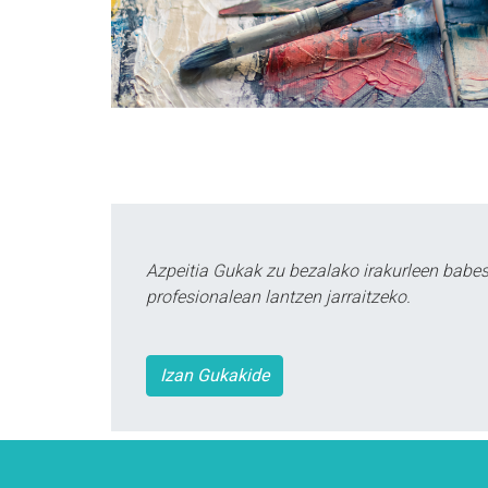
Azpeitia Gukak zu bezalako irakurleen babe
profesionalean lantzen jarraitzeko.
Izan Gukakide