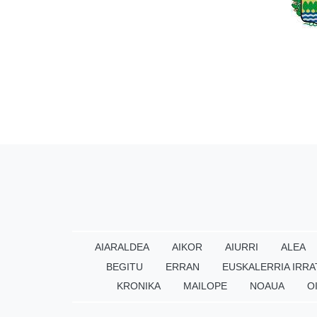
AIARALDEA
AIKOR
AIURRI
ALEA
BEGITU
ERRAN
EUSKALERRIA IRRA
KRONIKA
MAILOPE
NOAUA
O