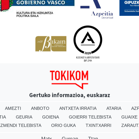
Gertuko informazioa, euskaraz
AMEZTI
ANBOTO
ANTXETA IRRATIA
ATARIA
AZP
TIA
GEURIA
GOIENA
GOIERRI TELEBISTA
GUAIXE
IZMENDI TELEBISTA
ORIO GUKA
TXINTXARRI
ZARAUT
Matx
Gurean
Ttap