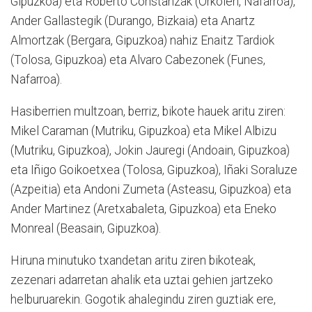
Gipuzkoa) eta Roberto Constanzak (Orkoien, Nafarroa),
Ander Gallastegik (Durango, Bizkaia) eta Anartz
Almortzak (Bergara, Gipuzkoa) nahiz Enaitz Tardiok
(Tolosa, Gipuzkoa) eta Alvaro Cabezonek (Funes,
Nafarroa).
Hasiberrien multzoan, berriz, bikote hauek aritu ziren:
Mikel Caraman (Mutriku, Gipuzkoa) eta Mikel Albizu
(Mutriku, Gipuzkoa), Jokin Jauregi (Andoain, Gipuzkoa)
eta Iñigo Goikoetxea (Tolosa, Gipuzkoa), Iñaki Soraluze
(Azpeitia) eta Andoni Zumeta (Asteasu, Gipuzkoa) eta
Ander Martinez (Aretxabaleta, Gipuzkoa) eta Eneko
Monreal (Beasain, Gipuzkoa).
Hiruna minutuko txandetan aritu ziren bikoteak,
zezenari adarretan ahalik eta uztai gehien jartzeko
helburuarekin. Gogotik ahalegindu ziren guztiak ere,