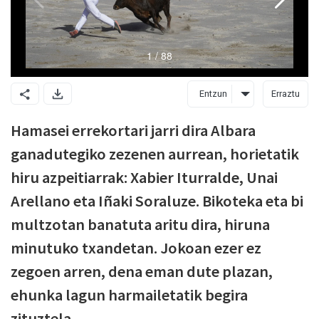
Entzun
Erraztu
Hamasei errekortari jarri dira Albara
ganadutegiko zezenen aurrean, horietatik
hiru azpeitiarrak: Xabier Iturralde, Unai
Arellano eta Iñaki Soraluze. Bikoteka eta bi
multzotan banatuta aritu dira, hiruna
minutuko txandetan. Jokoan ezer ez
zegoen arren, dena eman dute plazan,
ehunka lagun harmailetatik begira
zituztela.