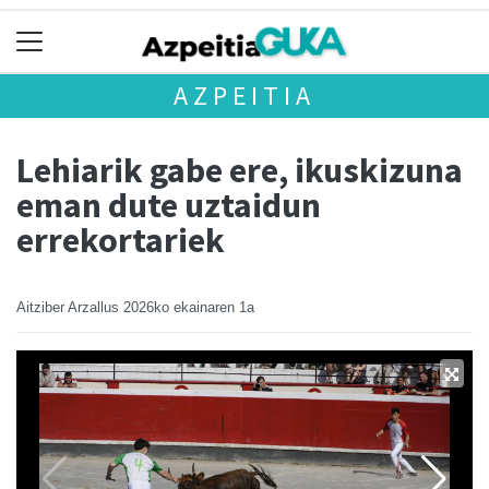
AZPEITIA
Lehiarik gabe ere, ikuskizuna
eman dute uztaidun
errekortariek
Aitziber Arzallus
2026ko ekainaren 1a