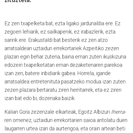
Ez zen txapelketa bat, ezta ligako jardunaldia ere. Ez
zegoen lehiarik, ez sailkapenik, ez irabazlerik, ezta
saririk ere. Erakustaldi bat besterik ez zen atzo
arratsaldean uztaidun errekortariek Azpeitiko zezen
plazan egin behar zutena, baina eman zuten ikuskizuna
edozein txapelketatan eman dezaketenaren parekoa
izan zen, batere inbidiarik gabea. Horrela, igande
arratsaldea entretenituta pasatzeko modua izan zuten
zezen plazara bertaratu ziren herritarrek, eta ez ziren
izan bat edo bi, dozenaka baizik.
Kalian Gora zezenzale elkarteak, Egoitz Albizuri
Iherra-
ren omenez, uztaidun errekortarien saioa antolatu duen
laugarren urtea izan da aurtengoa, eta orain artean beti