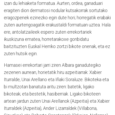
izan du lehiaketa formatua. Aurten, ordea, ganaduari
eragiten dion dermatosi nodular kutsakorrak sortutako
eragozpenek ezinezko egin dute hori; horregatik erabaki
zuten aurtengoagatik erakustaldi formatuan uztea. Hala
ere, antolatzaileek espero zuten errekortariek
ikuskizuna ematea, horretarakoxe gonbidatu
baitzituzten Euskal Herriko zortzi bikote onenak, eta ez
zuten hutsik egin.
Hamasei errekortari jarri ziren Albara ganadutegiko
zezenen aurrean, horietatik hiru azpeitiarrak: Xabier
Iturralde, Unai Arellano eta Iñaki Soraluze. Bikoteka eta
bi multzotan banatuta aritu ziren: batetik, ligako
bikoteak; eta bestetik, hasiberriak. Ligako bikoteen
artean jardun zuten Unai Arellanok (Azpeitia) eta Xabier
Iturraldek (Azpeitia), Ander Lizarraldek (Villabona,