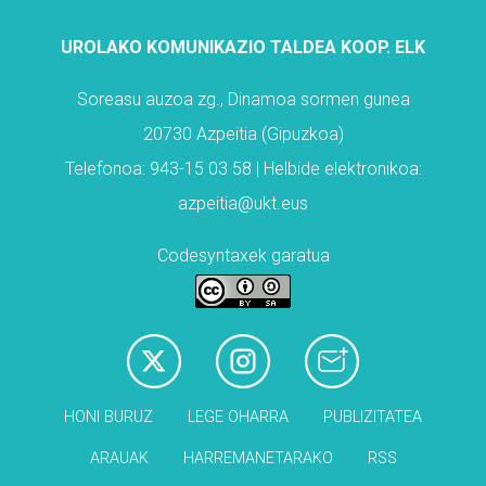
UROLAKO KOMUNIKAZIO TALDEA KOOP. ELK
Soreasu auzoa zg., Dinamoa sormen gunea
20730 Azpeitia (Gipuzkoa)
Telefonoa: 943-15 03 58 | Helbide elektronikoa:
azpeitia@ukt.eus
Codesyntaxek garatua
HONI BURUZ
LEGE OHARRA
PUBLIZITATEA
ARAUAK
HARREMANETARAKO
RSS