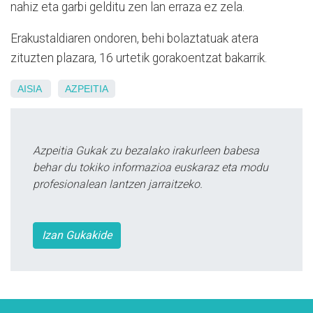
nahiz eta garbi gelditu zen lan erraza ez zela.
Erakustaldiaren ondoren, behi bolaztatuak atera
zituzten plazara, 16 urtetik gorakoentzat bakarrik.
AISIA
AZPEITIA
Azpeitia Gukak zu bezalako irakurleen babesa
behar du tokiko informazioa euskaraz eta modu
profesionalean lantzen jarraitzeko.
Izan Gukakide