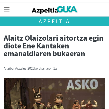
AZPEITIA
Alaitz Olaizolari aitortza egin
diote Ene Kantaken
emanaldiaren bukaeran
Aitziber Arzallus
2026ko ekainaren 1a