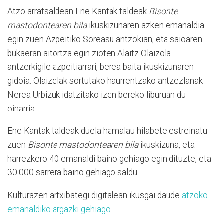
Atzo arratsaldean Ene Kantak taldeak
Bisonte
mastodontearen bila
ikuskizunaren azken emanaldia
egin zuen Azpeitiko Soreasu antzokian, eta saioaren
bukaeran aitortza egin zioten Alaitz Olaizola
antzerkigile azpeitiarrari, berea baita ikuskizunaren
gidoia. Olaizolak sortutako haurrentzako antzezlanak
Nerea Urbizuk idatzitako izen bereko liburuan du
oinarria.
Ene Kantak taldeak duela hamalau hilabete estreinatu
zuen
Bisonte mastodontearen bila
ikuskizuna, eta
harrezkero 40 emanaldi baino gehiago egin dituzte, eta
30.000 sarrera baino gehiago saldu.
Kulturazen artxibategi digitalean ikusgai daude
atzoko
emanaldiko argazki gehiago
.