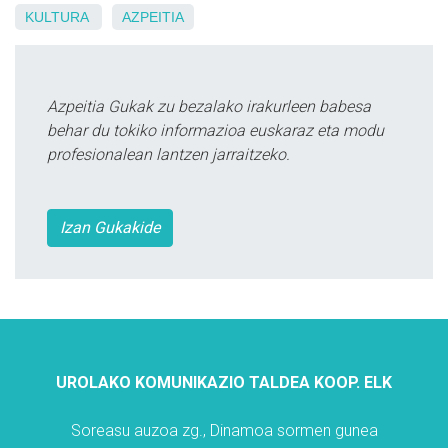
KULTURA
AZPEITIA
Azpeitia Gukak zu bezalako irakurleen babesa
behar du tokiko informazioa euskaraz eta modu
profesionalean lantzen jarraitzeko.
Izan Gukakide
UROLAKO KOMUNIKAZIO TALDEA KOOP. ELK
Soreasu auzoa zg., Dinamoa sormen gunea