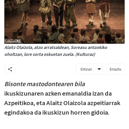
Alaitz Olaizola, atzo arratsaldean, Soreasu antzokiko
oholtzan, lore sorta eskuetan zuela. (Kulturaz)
Entzun
Erraztu
Bisonte mastodontearen bila
ikuskizunaren azken emanaldia izan da
Azpeitikoa, eta Alaitz Olaizola azpeitiarrak
egindakoa da ikuskizun horren gidoia.