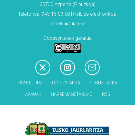
20730 Azpeitia (Gipuzkoa)
Telefonoa: 943-15 03 58 | Helbide elektronikoa:
azpeitia@ukt.eus
Codesyntaxek garatua
HONI BURUZ
LEGE OHARRA
PUBLIZITATEA
ARAUAK
HARREMANETARAKO
RSS
Babesleak