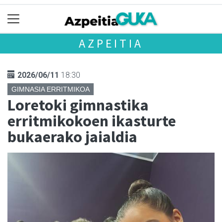
AZPEITIA
2026/06/11
18:30
GIMNASIA ERRITMIKOA
Loretoki gimnastika
erritmikokoen ikasturte
bukaerako jaialdia