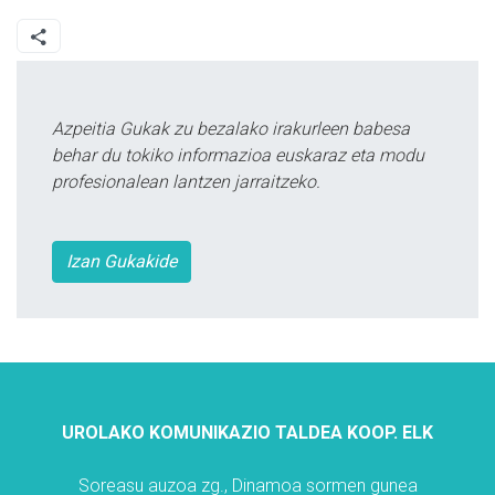
Azpeitia Gukak zu bezalako irakurleen babesa
behar du tokiko informazioa euskaraz eta modu
profesionalean lantzen jarraitzeko.
Izan Gukakide
UROLAKO KOMUNIKAZIO TALDEA KOOP. ELK
Soreasu auzoa zg., Dinamoa sormen gunea