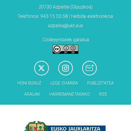
20730 Azpeitia (Gipuzkoa)
Telefonoa: 943-15 03 58 | Helbide elektronikoa:
azpeitia@ukt.eus
Codesyntaxek garatua
HONI BURUZ
LEGE OHARRA
PUBLIZITATEA
ARAUAK
HARREMANETARAKO
RSS
Babesleak