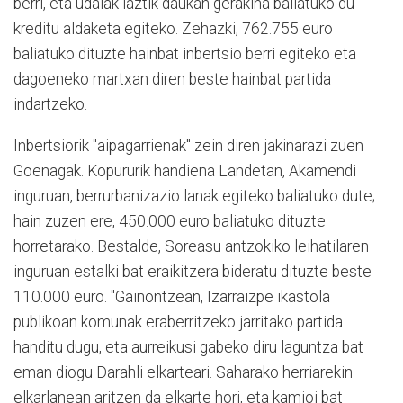
berri, eta udalak iaztik daukan gerakina baliatuko du
kreditu aldaketa egiteko. Zehazki, 762.755 euro
baliatuko dituzte hainbat inbertsio berri egiteko eta
dagoeneko martxan diren beste hainbat partida
indartzeko.
Inbertsiorik "aipagarrienak" zein diren jakinarazi zuen
Goenagak. Kopururik handiena Landetan, Akamendi
inguruan, berrurbanizazio lanak egiteko baliatuko dute;
hain zuzen ere, 450.000 euro baliatuko dituzte
horretarako. Bestalde, Soreasu antzokiko leihatilaren
inguruan estalki bat eraikitzera bideratu dituzte beste
110.000 euro. "Gainontzean, Izarraizpe ikastola
publikoan komunak eraberritzeko jarritako partida
handitu dugu, eta aurreikusi gabeko diru laguntza bat
eman diogu Darahli elkarteari. Saharako herriarekin
elkarlanean aritzen da elkarte hori, eta kamioi bat