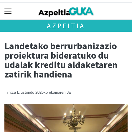
AZPEITIA
Landetako berrurbanizazio
proiektura bideratuko du
udalak kreditu aldaketaren
zatirik handiena
Ihintza Elustondo
2026ko ekainaren 3a