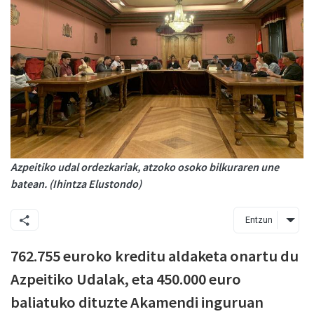
Azpeitiko udal ordezkariak, atzoko osoko bilkuraren une
batean. (Ihintza Elustondo)
Entzun
762.755 euroko kreditu aldaketa onartu du
Azpeitiko Udalak, eta 450.000 euro
baliatuko dituzte Akamendi inguruan