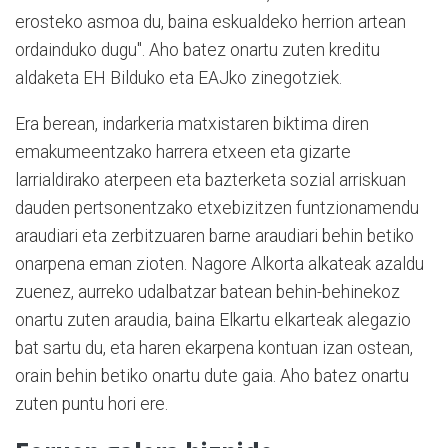
erosteko asmoa du, baina eskualdeko herrion artean
ordainduko dugu". Aho batez onartu zuten kreditu
aldaketa EH Bilduko eta EAJko zinegotziek.
Era berean, indarkeria matxistaren biktima diren
emakumeentzako harrera etxeen eta gizarte
larrialdirako aterpeen eta bazterketa sozial arriskuan
dauden pertsonentzako etxebizitzen funtzionamendu
araudiari eta zerbitzuaren barne araudiari behin betiko
onarpena eman zioten. Nagore Alkorta alkateak azaldu
zuenez, aurreko udalbatzar batean behin-behinekoz
onartu zuten araudia, baina Elkartu elkarteak alegazio
bat sartu du, eta haren ekarpena kontuan izan ostean,
orain behin betiko onartu dute gaia. Aho batez onartu
zuten puntu hori ere.