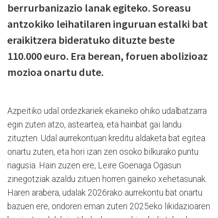
berrurbanizazio lanak egiteko. Soreasu
antzokiko leihatilaren inguruan estalki bat
eraikitzera bideratuko dituzte beste
110.000 euro. Era berean, foruen abolizioaz
mozioa onartu dute.
Azpeitiko udal ordezkariek ekaineko ohiko udalbatzarra
egin zuten atzo, asteartea, eta hainbat gai landu
zituzten. Udal aurrekontuan kreditu aldaketa bat egitea
onartu zuten, eta hori izan zen osoko bilkurako puntu
nagusia. Hain zuzen ere, Leire Goenaga Ogasun
zinegotziak azaldu zituen horren gaineko xehetasunak.
Haren arabera, udalak 2026rako aurrekontu bat onartu
bazuen ere, ondoren eman zuten 2025eko likidazioaren