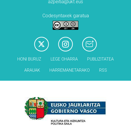
azpeitia@ukt.eus
Codesyntaxek garatua
HONI BURUZ
LEGE OHARRA
PUBLIZITATEA
ARAUAK
HARREMANETARAKO
RSS
Babesleak