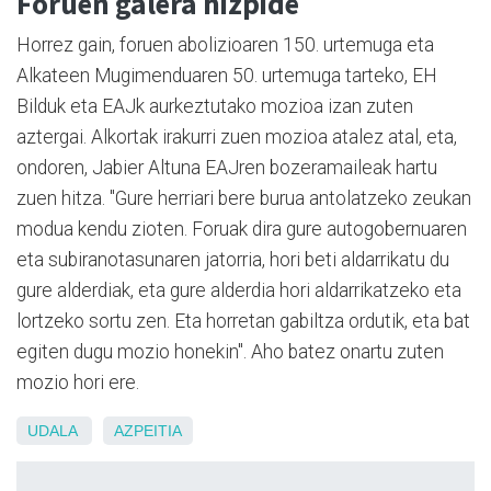
Foruen galera hizpide
Horrez gain, foruen abolizioaren 150. urtemuga eta
Alkateen Mugimenduaren 50. urtemuga tarteko, EH
Bilduk eta EAJk aurkeztutako mozioa izan zuten
aztergai. Alkortak irakurri zuen mozioa atalez atal, eta,
ondoren, Jabier Altuna EAJren bozeramaileak hartu
zuen hitza. "Gure herriari bere burua antolatzeko zeukan
modua kendu zioten. Foruak dira gure autogobernuaren
eta subiranotasunaren jatorria, hori beti aldarrikatu du
gure alderdiak, eta gure alderdia hori aldarrikatzeko eta
lortzeko sortu zen. Eta horretan gabiltza ordutik, eta bat
egiten dugu mozio honekin". Aho batez onartu zuten
mozio hori ere.
UDALA
AZPEITIA