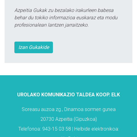
Azpeitia Gukak zu bezalako irakurleen babesa
behar du tokiko informazioa euskaraz eta modu
profesionalean lantzen jarraitzeko.
Izan Gukakide
UROLAKO KOMUNIKAZIO TALDEA KOOP. ELK
Soreasu auzoa zg., Dinamoa sormen gunea
20730 Azpeitia (Gipuzkoa)
Telefonoa: 943-15 03 58 | Helbide elektronikoa: