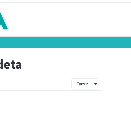
deta
Entzun