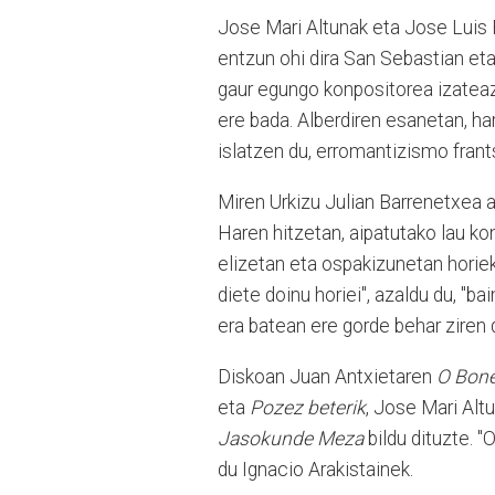
Jose Mari Altunak eta Jose Luis 
entzun ohi dira San Sebastian et
gaur egungo konpositorea izateaz
ere bada. Alberdiren esanetan, h
islatzen du, erromantizismo frant
Miren Urkizu Julian Barrenetxea 
Haren hitzetan, aipatutako lau kon
elizetan eta ospakizunetan horiek
diete doinu horiei", azaldu du, "b
era batean ere gorde behar ziren d
Diskoan Juan Antxietaren
O Bon
eta
Pozez beterik
, Jose Mari Alt
Jasokunde Meza
bildu dituzte. "
du Ignacio Arakistainek.