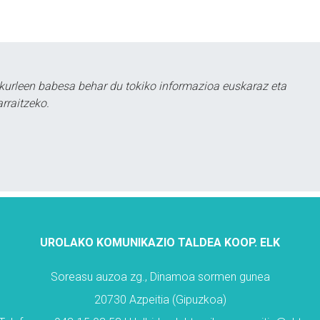
kurleen babesa behar du tokiko informazioa euskaraz eta
rraitzeko.
UROLAKO KOMUNIKAZIO TALDEA KOOP. ELK
Soreasu auzoa zg., Dinamoa sormen gunea
20730 Azpeitia (Gipuzkoa)