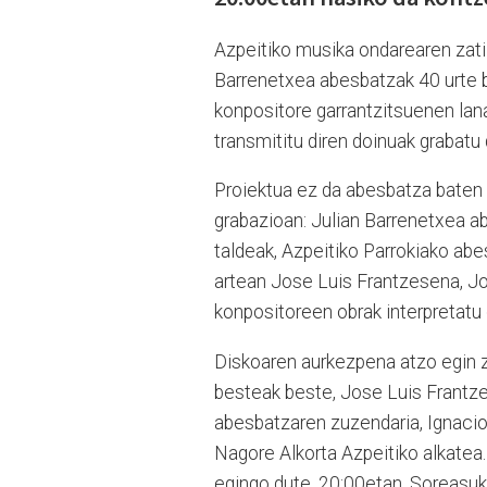
Azpeitiko musika ondarearen zati 
Barrenetxea abesbatzak 40 urte be
konpositore garrantzitsuenen lana
transmititu diren doinuak grabatu 
Proiektua ez da abesbatza baten e
grabazioan: Julian Barrenetxea a
taldeak, Azpeitiko Parrokiako abe
artean Jose Luis Frantzesena, Jo
konpositoreen obrak interpretatu 
Diskoaren aurkezpena atzo egin zu
besteak beste, Jose Luis Frantze
abesbatzaren zuzendaria, Ignacio
Nagore Alkorta Azpeitiko alkatea. 
egingo dute, 20:00etan, Soreasu