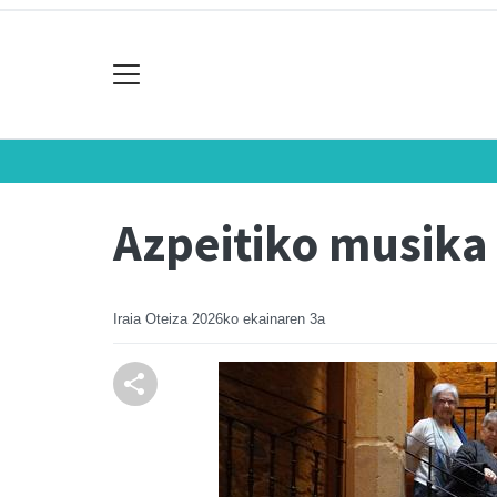
Azpeitiko musika
Iraia Oteiza
2026ko ekainaren 3a