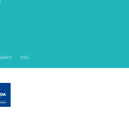
s
ARAKO
RSS