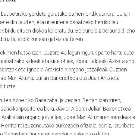
bat betirako gordeta geratuko da hemendik aurrera. Julian
te ditu aurten, eta urteurrena ospatzeko herriko lau
k bildu dituen diskoa kaleratu du. Belaunaldiz belaunaldi ah
dituzte, etorkizunean gal ez daitezen.
kimen hutsa izan. Guztira 40 lagun inguruk parte hartu dute
besbatzako kideek eta kide ohiek, Kbeat taldeak, Azketa aho
sbatzak eta Ignacio Arakistain organo jotzaileak. Guztien
se Mari Altuna, Julian Barrenetxea eta Juan Antxieta
dituzte.
ten Azpeitiko Basazabal jauregian. Bertan izan ziren,
sena konpositorea bera, Javier Alberdi Julian Barrenetxea
 Arakistain organo jotzailea, Jose Mari Altunaren senideak 
Herritarrei zuzendutako aurkezpen ofiziala, berriz, larunbat
ko Sebastian Donearen parrokian eskainiko duten