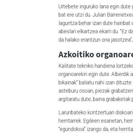
Urtebete inguruko lana egin dute 
bat ere utzi du. Julian Barrenet
laguntza behar izan dute hainbat o
abeslari elkartzea ekarri du. "Ez 
da halako erantzun ona jasotzea", 
Azkoitiko organoar
Kalitate tekniko handiena lortzek
organoarekin egin dute. Alberdik 
bikainak" baliatu nahi izan dituzte
asteburu osoan, piezak grabatzen,
argitaratu dute, baina grabaketak
Larunbateko kontzertuan diskoan
herritarrek. Egileen esanetan, he
"egundokoa" izango da, eta herrita