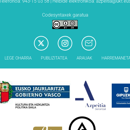
Telefonoa: 943-15 03 58 | Helbide elektronikoa: azpeitia@ukt.eu
Codesyntaxek garatua
LEGE OHARRA
PUBLIZITATEA
ARAUAK
HARREMANET
Babesleak