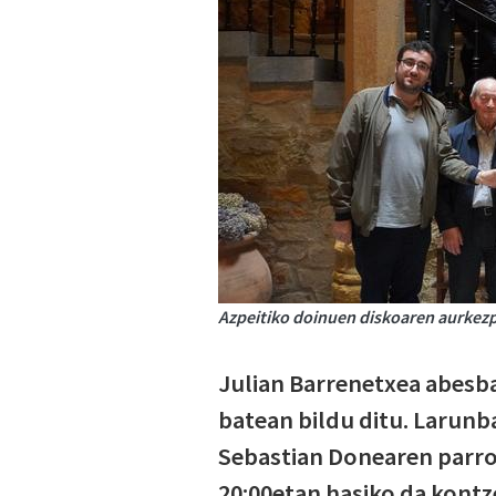
Azpeitiko doinuen diskoaren aurkezpe
Julian Barrenetxea abesba
batean bildu ditu. Larun
Sebastian Donearen parro
20:00etan hasiko da kontz