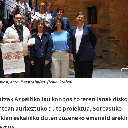
na, atzo, Basazabalen. (Iraia Oteiza)
tzak Azpeitiko lau konpositoreren lanak disko
batean aurkeztuko dute proiektua, Soreasuko
kian eskainiko duten zuzeneko emanaldiarekin
ertua.