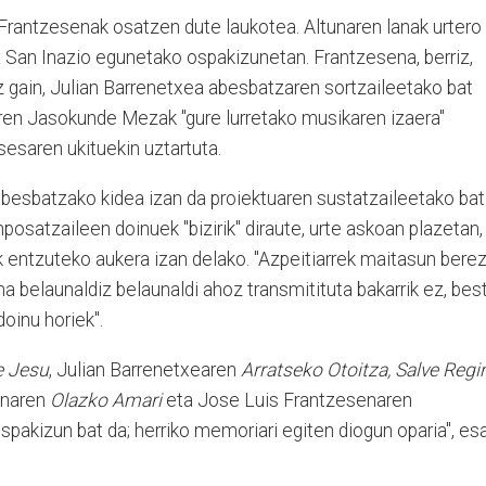
Frantzesenak osatzen dute laukotea. Altunaren lanak urtero
a San Inazio egunetako ospakizunetan. Frantzesena, berriz,
 gain, Julian Barrenetxea abesbatzaren sortzaileetako bat
aren Jasokunde Mezak "gure lurretako musikaren izaera"
sesaren ukituekin uztartuta.
abesbatzako kidea izan da proiektuaren sustatzaileetako bat
posatzaileen doinuek "bizirik" diraute, urte askoan plazetan,
 entzuteko aukera izan delako. "Azpeitiarrek maitasun berez
aina belaunaldiz belaunaldi ahoz transmitituta bakarrik ez, bes
oinu horiek".
e Jesu
, Julian Barrenetxearen
Arratseko Otoitza, Salve Regi
unaren
Olazko Amari
eta Jose Luis Frantzesenaren
Ospakizun bat da; herriko memoriari egiten diogun oparia", es