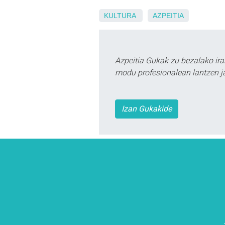
KULTURA
AZPEITIA
Azpeitia Gukak zu bezalako ira
modu profesionalean lantzen ja
Izan Gukakide