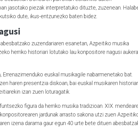
an jasotako piezak interpretatuko dituzte, zuzenean. Halabe
kutsiko dute, ikus-entzunezko baten bidez.
nagusi
a abesbatzako zuzendariaren esanetan, Azpeitiko musika
ko herriko historiari lotutako lau konpositore nagusi auker
a, Errenazimenduko euskal musikagile nabarmenetako bat.
zen haren presentzia diskoan, bai euskal musikaren historia
itiarekin izan zuen loturagatik.
funtsezko figura da herriko musika tradizioan. XIX. mendear
konpositorearen jardunak arrasto sakona utzi zuen Azpeitik
 haren izena darama gaur egun 40 urte bete dituen abesbatza