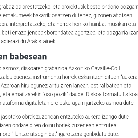
grabazioa prestatzeko, eta proiektuak beste ondorio pozgarr
xea emakumeek bakarrik osatzen dutenez, gizonen ahotsen
bra interpretatzeko, eta horrek herriko hainbat musikari eta
da beti erraza jendeak borondatea agertzea, eta pozgarria iza
adierazi du Arakistainek.
en babesean
o asmoz, diskoaren grabazioa Azkoitiko Cavaille-Coll
azaldu duenez, instrumentu horrek eskaintzen dituen "aukera
. Azaroan hiru egunez aritu ziren lanean, ostiral batean eta
 eta emaitzarekin "oso pozik" daude. Diskoa formatu fisiko
 plataforma digitaletan ere eskuragarri jartzeko asmoa dute.
 jasotako obrak zuzenean entzuteko aukera izango dute
rriaren ondare diren doinu horiek zuzenean entzutea
r oro "iluntze atsegin bat" igarotzera gonbidatu dute.