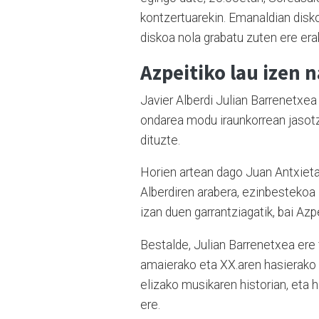
kontzertuarekin. Emanaldian disko
diskoa nola grabatu zuten ere era
Azpeitiko lau izen 
Javier Alberdi Julian Barrenetxe
ondarea modu iraunkorrean jasotze
dituzte.
Horien artean dago Juan Antxiet
Alberdiren arabera, ezinbestekoa 
izan duen garrantziagatik, bai Azpe
Bestalde, Julian Barrenetxea ere 
amaierako eta XX.aren hasierako 
elizako musikaren historian, eta
ere.