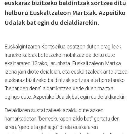
euskaraz bizitzeko baldintzak sortzea ditu
helburu Euskaltzaleon Martxak. Azpeitiko
Udalak bat egin du deialdiarekin.
Euskalgintzaren Kontseilua osatzen duten eragileek
Iruñeko kaleak betetzeko mobilizazioa deitu dute
ekainararen 13rako, larunbata. Euskaltzaleon Martxa
izena jarri diote deialdiari, eta euskaltzaleak antolatzea,
euskaraz bizitzeko baldintzak sortzea eta horretarako
"behar den dena" aldarrikatzea xede duen martxa
egingo dute. Azpeitiko Udalak bat egin du deialdiarekin.
Deialdiaren sustatzaileek azaldu dute azken
hamarkadetan "berreskurapen ziklo bat" gertatu den
arren, "gero eta gehiago" direla euskararen