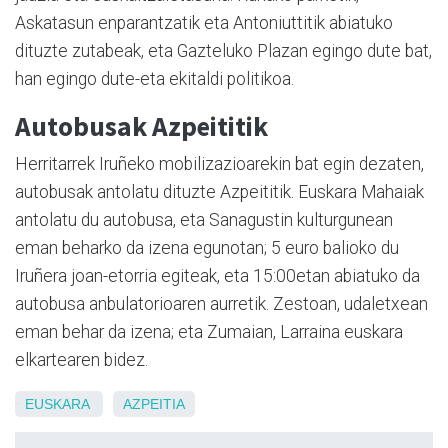
Askatasun enparantzatik eta Antoniuttitik abiatuko
dituzte zutabeak, eta Gazteluko Plazan egingo dute bat,
han egingo dute-eta ekitaldi politikoa.
Autobusak Azpeititik
Herritarrek Iruñeko mobilizazioarekin bat egin dezaten,
autobusak antolatu dituzte Azpeititik. Euskara Mahaiak
antolatu du autobusa, eta Sanagustin kulturgunean
eman beharko da izena egunotan; 5 euro balioko du
Iruñera joan-etorria egiteak, eta 15:00etan abiatuko da
autobusa anbulatorioaren aurretik. Zestoan, udaletxean
eman behar da izena; eta Zumaian, Larraina euskara
elkartearen bidez.
EUSKARA
AZPEITIA