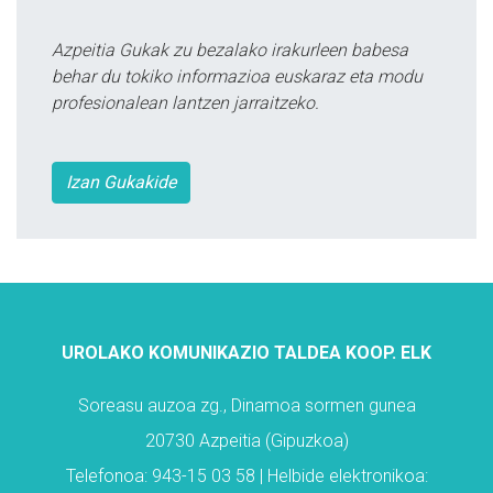
Azpeitia Gukak zu bezalako irakurleen babesa
behar du tokiko informazioa euskaraz eta modu
profesionalean lantzen jarraitzeko.
Izan Gukakide
UROLAKO KOMUNIKAZIO TALDEA KOOP. ELK
Soreasu auzoa zg., Dinamoa sormen gunea
20730 Azpeitia (Gipuzkoa)
Telefonoa: 943-15 03 58 | Helbide elektronikoa: