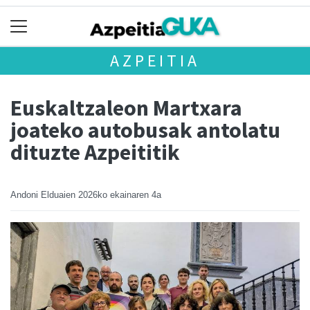
AZPEITIA
Euskaltzaleon Martxara
joateko autobusak antolatu
dituzte Azpeititik
Andoni Elduaien
2026ko ekainaren 4a