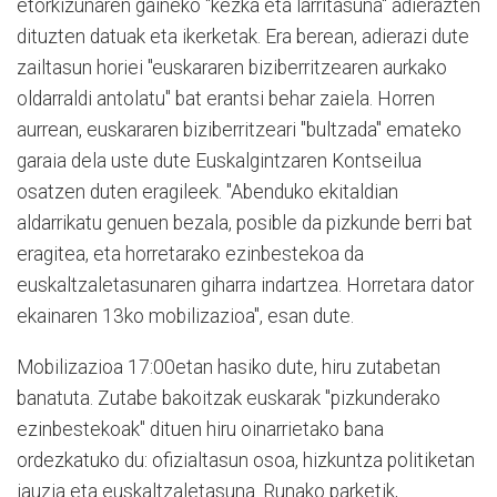
etorkizunaren gaineko "kezka eta larritasuna" adierazten
dituzten datuak eta ikerketak. Era berean, adierazi dute
zailtasun horiei "euskararen biziberritzearen aurkako
oldarraldi antolatu" bat erantsi behar zaiela. Horren
aurrean, euskararen biziberritzeari "bultzada" emateko
garaia dela uste dute Euskalgintzaren Kontseilua
osatzen duten eragileek. "Abenduko ekitaldian
aldarrikatu genuen bezala, posible da pizkunde berri bat
eragitea, eta horretarako ezinbestekoa da
euskaltzaletasunaren giharra indartzea. Horretara dator
ekainaren 13ko mobilizazioa", esan dute.
Mobilizazioa 17:00etan hasiko dute, hiru zutabetan
banatuta. Zutabe bakoitzak euskarak "pizkunderako
ezinbestekoak" dituen hiru oinarrietako bana
ordezkatuko du: ofizialtasun osoa, hizkuntza politiketan
jauzia eta euskaltzaletasuna. Runako parketik,