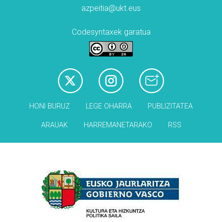
azpeitia@ukt.eus
Codesyntaxek garatua
HONI BURUZ
LEGE OHARRA
PUBLIZITATEA
ARAUAK
HARREMANETARAKO
RSS
Babesleak