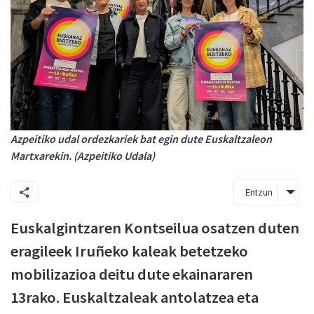
Azpeitiko udal ordezkariek bat egin dute Euskaltzaleon
Martxarekin. (Azpeitiko Udala)
Entzun
Euskalgintzaren Kontseilua osatzen duten
eragileek Iruñeko kaleak betetzeko
mobilizazioa deitu dute ekainararen
13rako. Euskaltzaleak antolatzea eta