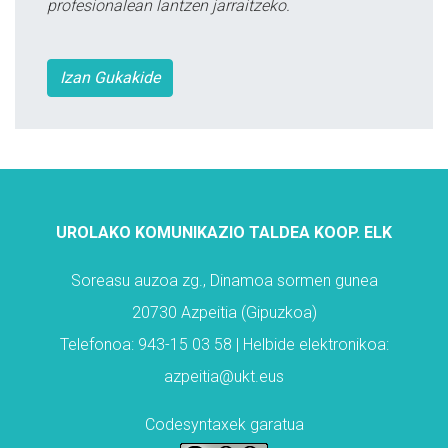
profesionalean lantzen jarraitzeko.
Izan Gukakide
UROLAKO KOMUNIKAZIO TALDEA KOOP. ELK
Soreasu auzoa zg., Dinamoa sormen gunea
20730 Azpeitia (Gipuzkoa)
Telefonoa: 943-15 03 58 | Helbide elektronikoa:
azpeitia@ukt.eus
Codesyntaxek garatua