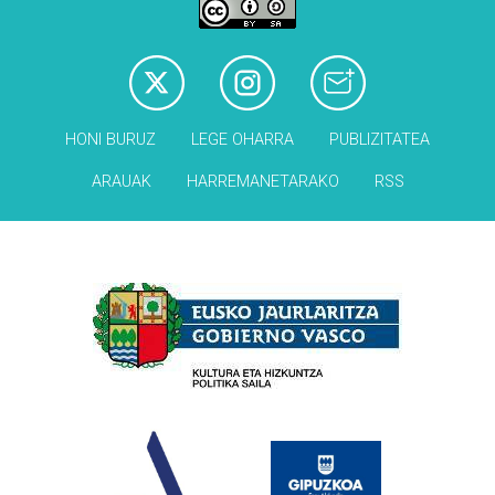
HONI BURUZ
LEGE OHARRA
PUBLIZITATEA
ARAUAK
HARREMANETARAKO
RSS
Babesleak