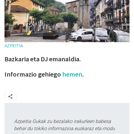
AZPEITIA
Bazkaria eta DJ emanaldia.
Informazio gehiego
hemen
.
Azpeitia Gukak zu bezalako irakurleen babesa
behar du tokiko informazioa euskaraz eta modu