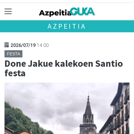
AZPEITIA
2026/07/19
14.00
FESTA
Done Jakue kalekoen Santio
festa