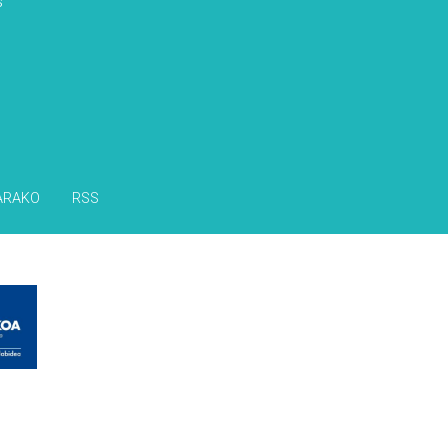
s
ARAKO
RSS