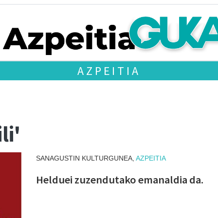
AZPEITIA
li'
SANAGUSTIN KULTURGUNEA,
AZPEITIA
Helduei zuzendutako emanaldia da.