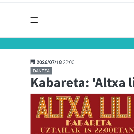
2026/07/18
22:00
DANTZA
Kabareta: 'Altxa li