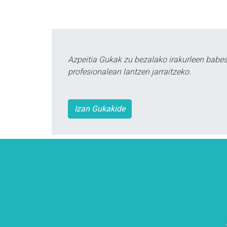
Azpeitia Gukak zu bezalako irakurleen babe
profesionalean lantzen jarraitzeko.
Izan Gukakide