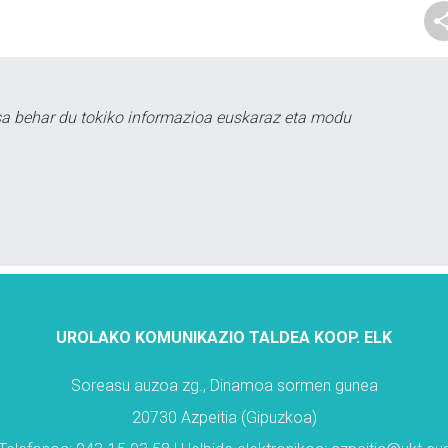
sa behar du tokiko informazioa euskaraz eta modu
UROLAKO KOMUNIKAZIO TALDEA KOOP. ELK
Soreasu auzoa zg., Dinamoa sormen gunea
20730 Azpeitia (Gipuzkoa)