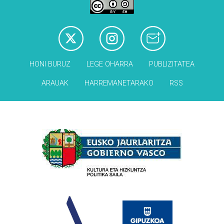
HONI BURUZ
LEGE OHARRA
PUBLIZITATEA
ARAUAK
HARREMANETARAKO
RSS
Babesleak