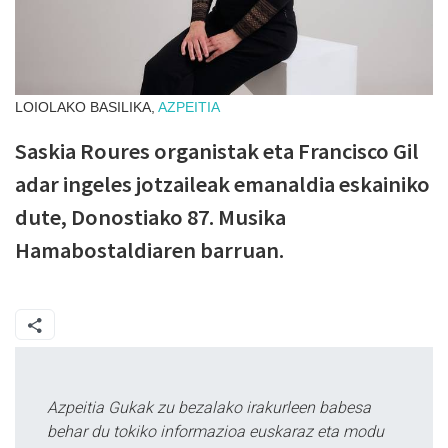
LOIOLAKO BASILIKA,
AZPEITIA
Saskia Roures organistak eta Francisco Gil
adar ingeles jotzaileak emanaldia eskainiko
dute, Donostiako 87. Musika
Hamabostaldiaren barruan.
Azpeitia Gukak zu bezalako irakurleen babesa
behar du tokiko informazioa euskaraz eta modu