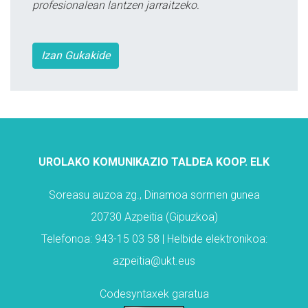
profesionalean lantzen jarraitzeko.
Izan Gukakide
UROLAKO KOMUNIKAZIO TALDEA KOOP. ELK
Soreasu auzoa zg., Dinamoa sormen gunea
20730 Azpeitia (Gipuzkoa)
Telefonoa: 943-15 03 58 | Helbide elektronikoa:
azpeitia@ukt.eus
Codesyntaxek garatua