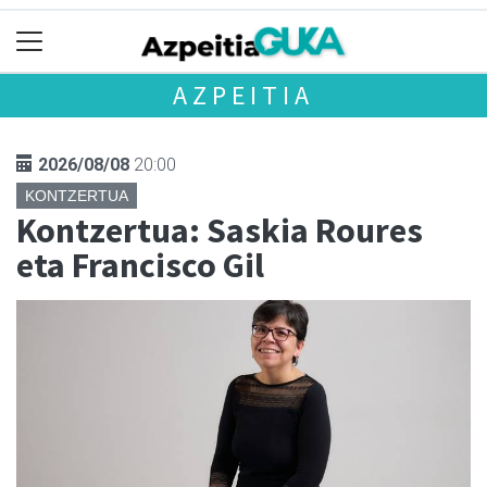
AZPEITIA
2026/08/08
20:00
KONTZERTUA
Kontzertua: Saskia Roures
eta Francisco Gil